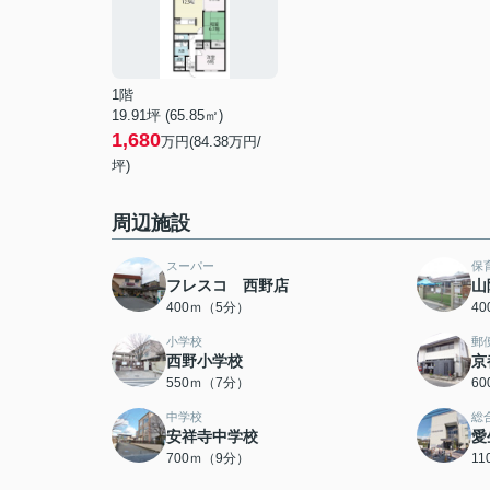
1階
19.91坪 (65.85㎡)
1,680
万円(84.38万円/
坪)
周辺施設
スーパー
保
フレスコ 西野店
山
400ｍ（5分）
4
小学校
郵
西野小学校
京
550ｍ（7分）
6
中学校
総
安祥寺中学校
愛
700ｍ（9分）
1