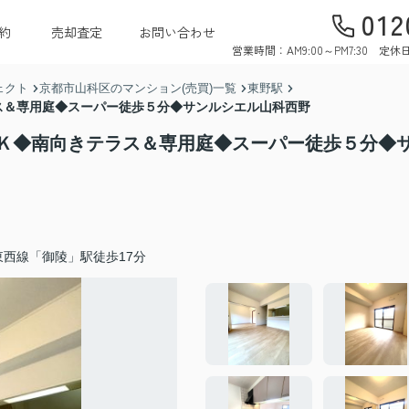
012
約
売却査定
お問い合わせ
営業時間：AM9:00～PM7:30 
ェクト
京都市山科区のマンション(売買)一覧
東野駅
ス＆専用庭◆スーパー徒歩５分◆サンルシエル山科西野
Ｋ◆南向きテラス＆専用庭◆スーパー徒歩５分◆
西線「御陵」駅徒歩17分