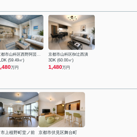
京都市山科区西野阿芸沢町
京都市山科区椥辻西潰
LDK (59.49㎡)
3DK (60.00㎡)
,480
1,480
万円
万円
日市上植野町堂ノ前
京都市伏見区舞台町