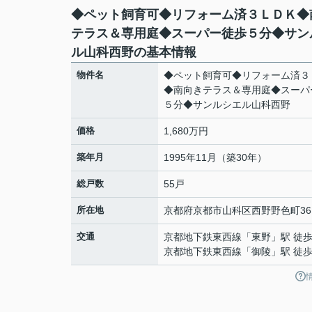
◆ペット飼育可◆リフォーム済３ＬＤＫ◆
テラス＆専用庭◆スーパー徒歩５分◆サン
ル山科西野の基本情報
物件名
◆ペット飼育可◆リフォーム済３
◆南向きテラス＆専用庭◆スーパ
５分◆サンルシエル山科西野
価格
1,680万円
築年月
1995年11月（築30年）
総戸数
55戸
所在地
京都府
京都市山科区
西野野色町
36
交通
京都地下鉄東西線
「
東野
」駅 徒歩
京都地下鉄東西線
「
御陵
」駅 徒歩