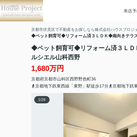
来店予
京都市伏見区で不動産をお探しなら株式会社ハウスプロジ
◆ペット飼育可◆リフォーム済３ＬＤＫ◆南向きテラ
◆ペット飼育可◆リフォーム済３ＬＤ
ルシエル山科西野
1,680万円
京都府
京都市山科区
西野野色町
36
京都地下鉄東西線「東野」駅徒歩17分
京都地下鉄東
1
/
28