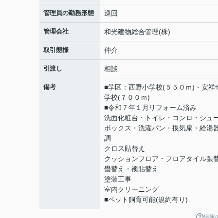
管理員の勤務形態
巡回
管理会社
和光建物総合管理(株)
取引態様
仲介
引渡し
相談
備考
■学区：西野小学校(５５０ｍ)・安祥
学校(７００ｍ)
■令和７年１月リフォーム済み
洗面化粧台・トイレ・コンロ・シュ
ボックス・洗濯パン・換気扇・給湯
調
クロス貼替え
クッションフロア・フロアタイル張
畳替え・襖貼替え
塗装工事
室内クリーニング
■ペット飼育可能(規約有り)
情報