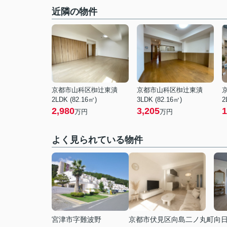
近隣の物件
京都市山科区椥辻東潰
京都市山科区椥辻東潰
2LDK (82.16㎡)
3LDK (82.16㎡)
2
2,980
3,205
1
万円
万円
よく見られている物件
宮津市字難波野
京都市伏見区向島二ノ丸町
向