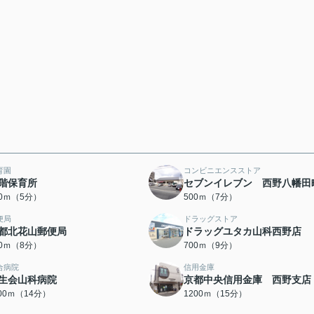
育園
コンビニエンスストア
階保育所
セブンイレブン 西野八幡田
00ｍ（5分）
500ｍ（7分）
便局
ドラッグストア
都北花山郵便局
ドラッグユタカ山科西野店
00ｍ（8分）
700ｍ（9分）
合病院
信用金庫
生会山科病院
京都中央信用金庫 西野支店
100ｍ（14分）
1200ｍ（15分）