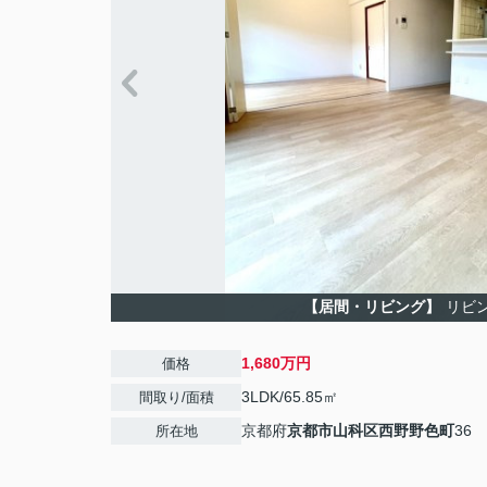
【居間・リビング】
リビ
1,680万円
価格
3LDK/65.85㎡
間取り/面積
京都府
京都市山科区
西野野色町
36
所在地