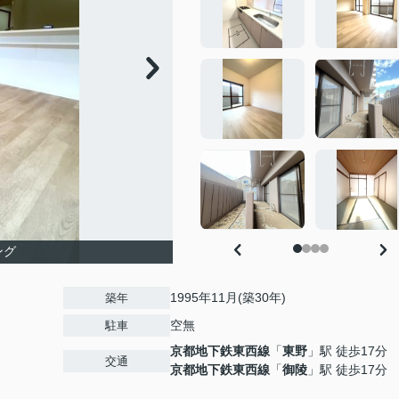
ング
1995年11月(築30年)
築年
空無
駐車
京都地下鉄東西線
「
東野
」駅 徒歩17分
交通
京都地下鉄東西線
「
御陵
」駅 徒歩17分