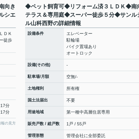
南向き
◆ペット飼育可◆リフォーム済３ＬＤＫ◆南
ルシエ
テラス＆専用庭◆スーパー徒歩５分◆サンル
ル山科西野の詳細情報
ＬＤＫ
設備条件
エレベーター
ー徒歩
駐輪場
バイク置場あり
オートロック
設備(その他)
-
駐車場/月額
空無/-
土地権利
所有権
国土法届出
不要
17分
17分
用途地域
第一種中高層住居専用
情報の見方
販売戸数 / 総戸数
1戸 / 55戸
管理形態
管理会社に全部委託