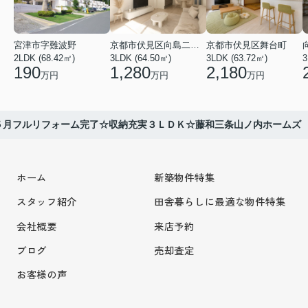
宮津市字難波野
京都市伏見区向島二ノ丸町
京都市伏見区舞台町
2LDK (68.42㎡)
3LDK (64.50㎡)
3LDK (63.72㎡)
3
190
1,280
2,180
万円
万円
万円
５月フルリフォーム完了☆収納充実３ＬＤＫ☆藤和三条山ノ内ホームズ
ホーム
新築物件特集
スタッフ紹介
田舎暮らしに最適な物件特集
会社概要
来店予約
ブログ
売却査定
お客様の声