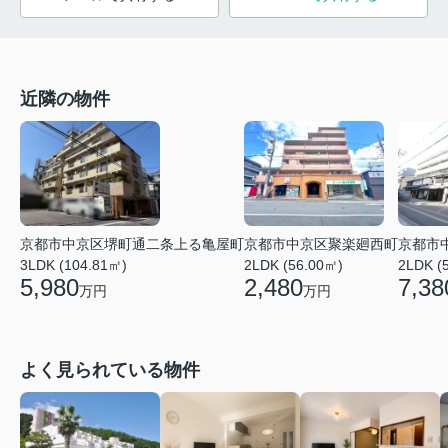
近隣の物件
京都市
京都市中京区堺町通二条上る亀屋町
京都市中京区聚楽廻西町
2LDK (
3LDK (104.81㎡)
2LDK (56.00㎡)
7,38
5,980
2,480
万円
万円
よく見られている物件