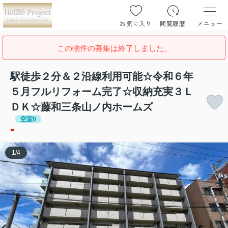
お気に入り
閲覧履歴
メニュー
この物件の募集は終了しました。
駅徒歩２分＆２沿線利用可能☆令和６年
５月フルリフォーム完了☆収納充実３Ｌ
ＤＫ☆藤和三条山ノ内ホームズ
空室0
-
1
/
4