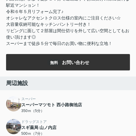
駅近マンション！
令和６年５月リフォーム完了♪
オシャレなアクセントクロス仕様の室内にご注目ください☆
大容量収納可能なキッチンパントリー付き！
リビングに面して２部屋は間仕切りを外して広い空間としてもお
使い頂けます◎
スーパーまで徒歩５分で毎日のお買い物に便利な立地！
お問い合わせ
無料
周辺施設
スーパー
スーパーマツモト 西小路御池店
350ｍ（5分）
ドラッグストア
スギ薬局 山ノ内店
500ｍ（7分）