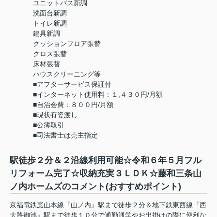
ユニットバス新調
洗面台新調
トイレ新調
建具新調
クッションフロア張替
クロス張替
床材張替
ハウスクリーニング等
■アフターサービス保証付
■インターネット使用料：１,４３０円/月額
■自治会費：８００円/月額
■現状有姿渡し
■公簿取引
■司法書士は売主指定
駅徒歩２分＆２沿線利用可能☆令和６年５月フル
リフォーム完了☆収納充実３ＬＤＫ☆藤和三条山
ノ内ホームズのコメント(おすすめポイント)
京福電鉄嵐山本線『山ノ内』駅まで徒歩２分＆地下鉄東西線『西
大路御池』駅まで徒歩１０分で通勤通学やお出掛けの際に便利な