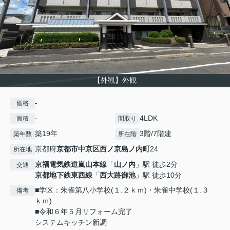
【外観】外観
-
価格
-
4LDK
面積
間取り
築19年
3階/7階建
築年数
所在階
京都府
京都市中京区
西ノ京島ノ内町
24
所在地
京福電気鉄道嵐山本線
「
山ノ内
」駅 徒歩2分
交通
京都地下鉄東西線
「
西大路御池
」駅 徒歩10分
■学区：朱雀第八小学校(１.２ｋｍ)・朱雀中学校(１.３
備考
ｋｍ)
■令和６年５月リフォーム完了
システムキッチン新調