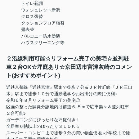
トイレ新調
ウォシュレット新調
クロス張替
クッションフロア張替
畳表替
バルコニー防水塗装
ハウスクリーニング等
２沿線利用可能☆リフォーム完了の美宅☆並列駐
車２台OK☆坪庭あり☆京田辺市宮津灰崎のコメン
ト(おすすめポイント)
近鉄京都線『近鉄宮津』駅まで徒歩７分＆ＪＲ片町線『ＪＲ三山
木』駅まで徒歩１０分で通勤通学やお出掛けの際に便利♪
令和６年８月リフォーム完了の美宅◎
区画の整った開発分譲地内は前道６.５ｍで駐車楽々＆並列駐車
２台可能♪
ガーデニングにぴったりな坪庭付き！
全居室６帖以上のゆったり３ＬＤＫ☆
スーパー・コンビニまで徒歩９分の買い物至便地♪小学校まで徒