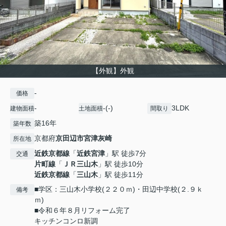
【外観】外観
-
価格
-
-(-)
3LDK
建物面積
土地面積
間取り
築16年
築年数
京都府
京田辺市
宮津灰崎
所在地
近鉄京都線
「
近鉄宮津
」駅 徒歩7分
交通
片町線
「
ＪＲ三山木
」駅 徒歩10分
近鉄京都線
「
三山木
」駅 徒歩11分
■学区：三山木小学校(２２０ｍ)・田辺中学校(２.９ｋ
備考
ｍ)
■令和６年８月リフォーム完了
キッチンコンロ新調