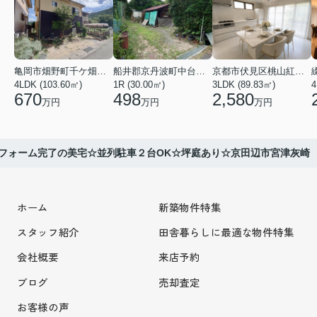
亀岡市畑野町千ケ畑高橋
船井郡京丹波町中台土橋
京都市伏見区桃山紅雪町
4LDK (103.60㎡)
1R (30.00㎡)
3LDK (89.83㎡)
4
670
498
2,580
万円
万円
万円
フォーム完了の美宅☆並列駐車２台OK☆坪庭あり☆京田辺市宮津灰崎
ホーム
新築物件特集
スタッフ紹介
田舎暮らしに最適な物件特集
会社概要
来店予約
ブログ
売却査定
お客様の声