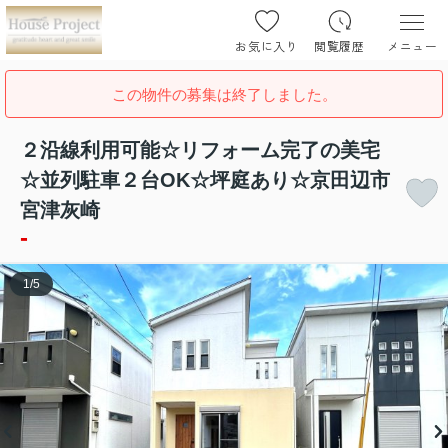
お気に入り
閲覧履歴
メニュー
この物件の募集は終了しました。
２沿線利用可能☆リフォーム完了の美宅
☆並列駐車２台OK☆坪庭あり☆京田辺市
宮津灰崎
-
1
/
5