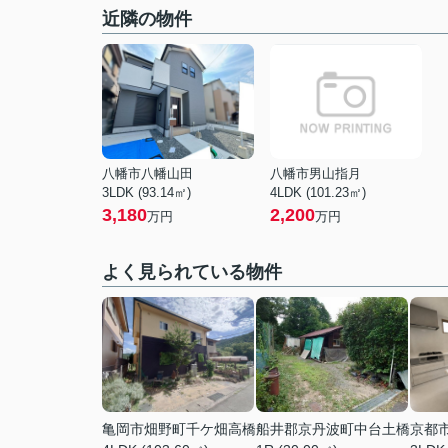
近隣の物件
八幡市八幡山田
八幡市男山指月
3LDK (93.14㎡)
4LDK (101.23㎡)
3,180
2,200
万円
万円
よく見られている物件
亀岡市畑野町千ケ畑高橋
船井郡京丹波町中台土橋
京都