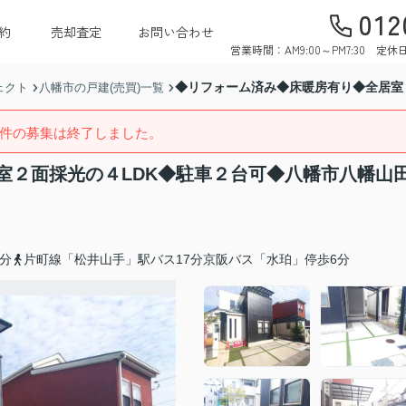
012
約
売却査定
お問い合わせ
営業時間：AM9:00～PM7:30 
◆リフォーム済み◆床暖房有り◆全居室
ェクト
八幡市の戸建(売買)一覧
件の募集は終了しました。
室２面採光の４LDK◆駐車２台可◆八幡市八幡山
分
片町線「松井山手」駅バス17分京阪バス「水珀」停歩6分