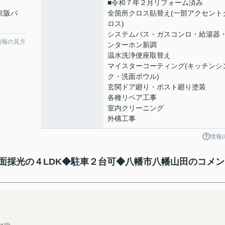
■令和７年２月リフォーム済み
 京阪バ
全箇所クロス貼替え(一部アクセント
ロス)
システムバス・ガスコンロ・給湯器
情報の見方
ンターホン新調
温水洗浄便座取替え
マイスターコーティング(キッチンシ
ク・洗面ボウル)
玄関ドア廻り・ポスト廻り塗装
各種リペア工事
室内クリーニング
外構工事
情報
面採光の４LDK◆駐車２台可◆八幡市八幡山田のコメン
♪