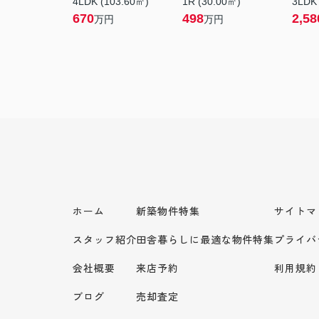
4LDK (103.60㎡)
1R (30.00㎡)
3LDK
670
498
2,58
万円
万円
ホーム
新築物件特集
サイトマ
スタッフ紹介
田舎暮らしに最適な物件特集
プライバ
会社概要
来店予約
利用規約
ブログ
売却査定