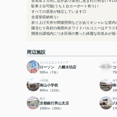
全居室２方向に窓があり採光に恵まれた明るい４LD
駐車２台可能(うち１台カーポート有り)！
すべての居室が独立しています◎
全居室収納有り♪
折り上げ天井や間接照明などがありオシャレな室内
陽当たり良好の南西向きワイドバルコニーはテラス
開発分譲地内につき区画の整った綺麗な街並みが揃
周辺施設
コンビニエンスストア
ホ
ローソン 八幡水珀店
コ
500ｍ（7分）
7
小学校
保
南山小学校
南
900ｍ（12分）
1
銀行
郵
京都銀行男山支店
八
1500ｍ（19分）
1