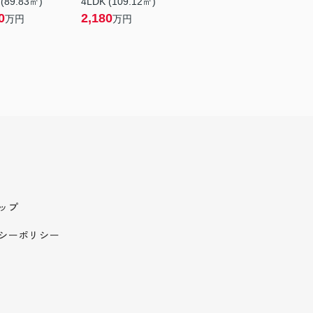
 (89.83㎡)
4LDK (109.12㎡)
0
2,180
万円
万円
ップ
シーポリシー