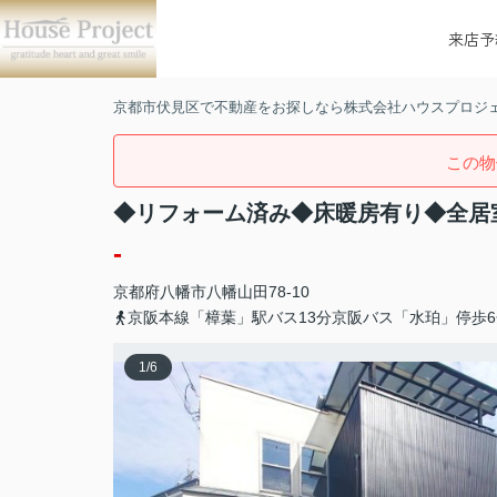
来店予
京都市伏見区で不動産をお探しなら株式会社ハウスプロジ
この物
◆リフォーム済み◆床暖房有り◆全居
-
京都府
八幡市
八幡山田
78-10
京阪本線「樟葉」駅バス13分京阪バス「水珀」停歩6
1
/
6