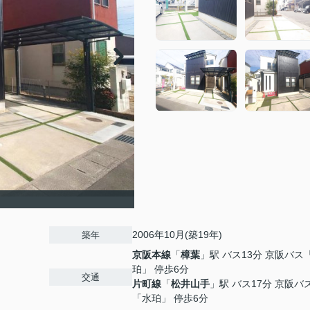
2006年10月(築19年)
築年
京阪本線
「
樟葉
」駅 バス13分 京阪バス
珀」 停歩6分
交通
片町線
「
松井山手
」駅 バス17分 京阪バ
「水珀」 停歩6分