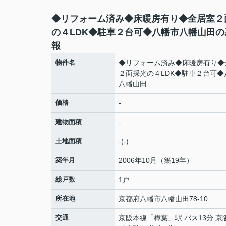
◆リフォーム済み◆床暖房有り◆全居室２
の４LDK◆駐車２台可◆八幡市八幡山田の
報
物件名
◆リフォーム済み◆床暖房有り◆
２面採光の４LDK◆駐車２台可◆
八幡山田
価格
-
建物面積
-
土地面積
-(-)
築年月
2006年10月（築19年）
総戸数
1戸
所在地
京都府
八幡市
八幡山田
78-10
交通
京阪本線
「
樟葉
」駅 バス13分 