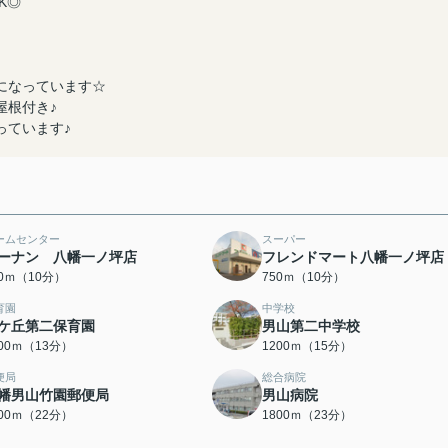
K◎
になっています☆
屋根付き♪
っています♪
ームセンター
スーパー
ーナン 八幡一ノ坪店
フレンドマート八幡一ノ坪店
50ｍ（10分）
750ｍ（10分）
育園
中学校
ケ丘第二保育園
男山第二中学校
000ｍ（13分）
1200ｍ（15分）
便局
総合病院
幡男山竹園郵便局
男山病院
700ｍ（22分）
1800ｍ（23分）