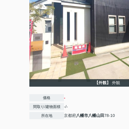
【外観】
外観
-
価格
-/-
間取り/建物面積
京都府
八幡市
八幡山田
78-10
所在地