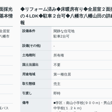
面採光
◆リフォーム済み◆床暖房有り◆全居室２面
基本情
の４LDK◆駐車２台可◆八幡市八幡山田の詳
報
全居室
設備条件
閑静な住宅地
八幡市
駐車2台可
設備(その他)
-
土地権利
所有権
国土法届出
不要
用途地域
第一種住居
取引態様
売主
引渡し
即時
備考
■学区：南山小学校(９００ｍ)・男山
京阪バス
中学校(１.２ｋｍ)