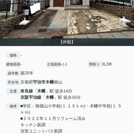
【外観】
-
価格
-
-(-)
3LDK
建物面積
土地面積
間取り
築25年
築年数
京都府
宇治市
木幡
南山
所在地
奈良線
「
木幡
」駅 徒歩14分
交通
京阪宇治線
「
木幡
」駅 徒歩16分
■学区：御蔵山小学校(１.１５ｋｍ)・木幡中学校(１.５
備考
ｋｍ)
■２０２２年１１月リフォーム済み
キッチン新調
浴室ユニットバス新調