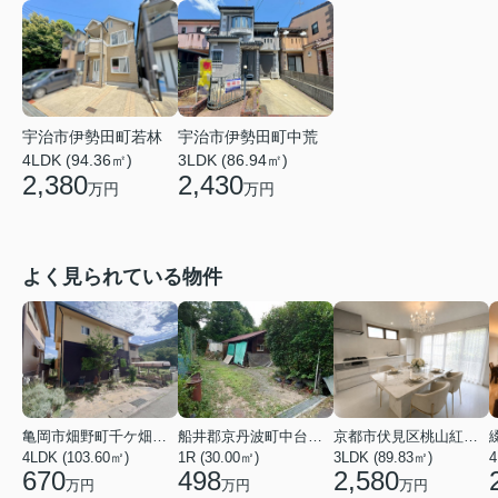
宇治市伊勢田町若林
宇治市伊勢田町中荒
4LDK (94.36㎡)
3LDK (86.94㎡)
2,380
2,430
万円
万円
よく見られている物件
亀岡市畑野町千ケ畑高橋
船井郡京丹波町中台土橋
京都市伏見区桃山紅雪町
4LDK (103.60㎡)
1R (30.00㎡)
3LDK (89.83㎡)
4
670
498
2,580
万円
万円
万円