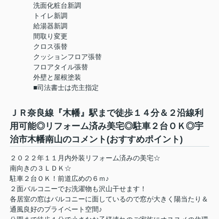
洗面化粧台新調
トイレ新調
給湯器新調
間取り変更
クロス張替
クッションフロア張替
フロアタイル張替
外壁と屋根塗装
■司法書士は売主指定
ＪＲ奈良線『木幡』駅まで徒歩１４分＆２沿線利
用可能◎リフォーム済み美宅◎駐車２台ＯＫ◎宇
治市木幡南山のコメント(おすすめポイント)
２０２２年１１月内外装リフォーム済みの美宅☆
南向きの３ＬＤＫ☆
駐車２台ＯＫ！前道広めの６ｍ♪
２面バルコニーでお洗濯物も沢山干せます！
各居室の窓はバルコニーに面しているので窓が大きく陽当たり＆
通風良好のプライベート空間♪