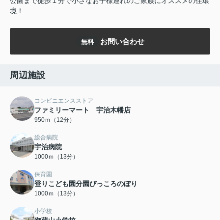
公園まで徒歩１分で小さなお子様連れのご家族にオススメの住環
境！
お問い合わせ
無料
周辺施設
コンビニエンスストア
ファミリーマート 宇治木幡店
950ｍ（12分）
総合病院
宇治病院
1000ｍ（13分）
保育園
登りこども園分園ぴっころのぼり
1000ｍ（13分）
小学校