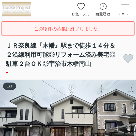
お気に入り
閲覧履歴
メニュー
この物件の募集は終了しました。
ＪＲ奈良線『木幡』駅まで徒歩１４分＆
２沿線利用可能◎リフォーム済み美宅◎
駐車２台ＯＫ◎宇治市木幡南山
-
1
/
3