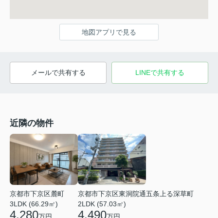
地図アプリで見る
メールで共有する
LINEで共有する
近隣の物件
京都市下京区麓町
京都市下京区東洞院通五条上る深草町
3LDK (66.29㎡)
2LDK (57.03㎡)
4,280
4,490
万円
万円