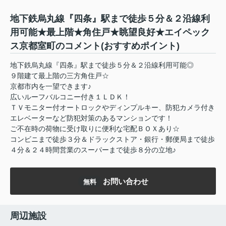
地下鉄烏丸線『四条』駅まで徒歩５分＆２沿線利
用可能★最上階★角住戸★眺望良好★エイペック
ス京都室町のコメント(おすすめポイント)
地下鉄烏丸線『四条』駅まで徒歩５分＆２沿線利用可能◎
９階建て最上階の三方角住戸☆
京都市内を一望できます♪
広いルーフバルコニー付き１ＬＤＫ！
ＴＶモニター付オートロックやディンプルキー、防犯カメラ付き
エレベーターなど防犯対策のあるマンションです！
ご不在時の荷物に受け取りに便利な宅配ＢＯＸあり☆
コンビニまで徒歩３分＆ドラックストア・銀行・郵便局まで徒歩
４分＆２４時間営業のスーパーまで徒歩８分の立地♪
お問い合わせ
無料
周辺施設