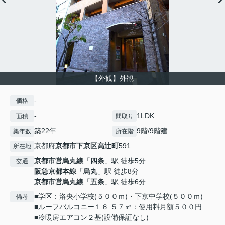
【外観】外観
-
価格
-
1LDK
面積
間取り
築22年
9階/9階建
築年数
所在階
京都府
京都市下京区
高辻町
591
所在地
京都市営烏丸線
「
四条
」駅 徒歩5分
交通
阪急京都本線
「
烏丸
」駅 徒歩8分
京都市営烏丸線
「
五条
」駅 徒歩6分
■学区：洛央小学校(５００ｍ)・下京中学校(５００ｍ)
備考
■ルーフバルコニー１６.５７㎡：使用料月額５００円
■冷暖房エアコン２基(設備保証なし)