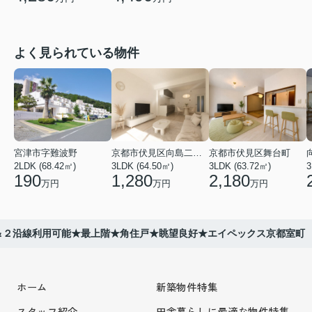
よく見られている物件
宮津市字難波野
京都市伏見区向島二ノ丸町
京都市伏見区舞台町
2LDK (68.42㎡)
3LDK (64.50㎡)
3LDK (63.72㎡)
3
190
1,280
2,180
万円
万円
万円
＆２沿線利用可能★最上階★角住戸★眺望良好★エイペックス京都室町
ホーム
新築物件特集
スタッフ紹介
田舎暮らしに最適な物件特集