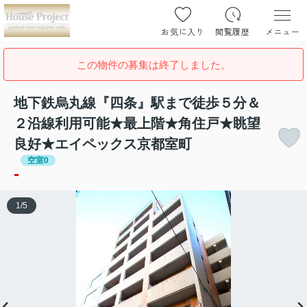
お気に入り
閲覧履歴
メニュー
この物件の募集は終了しました。
地下鉄烏丸線『四条』駅まで徒歩５分＆
２沿線利用可能★最上階★角住戸★眺望
良好★エイペックス京都室町
空室0
-
1
/
5