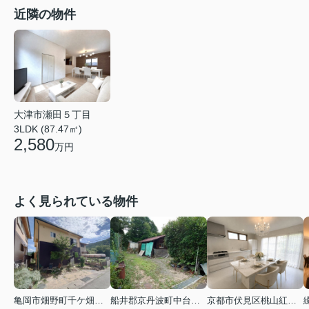
近隣の物件
大津市瀬田５丁目
3LDK (87.47㎡)
2,580
万円
よく見られている物件
亀岡市畑野町千ケ畑高橋
船井郡京丹波町中台土橋
京都市伏見区桃山紅雪町