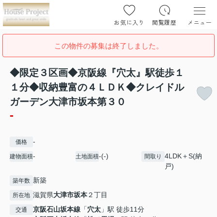
お気に入り
閲覧履歴
メニュー
この物件の募集は終了しました。
◆限定３区画◆京阪線『穴太』駅徒歩１
１分◆収納豊富の４ＬＤＫ◆クレイドル
ガーデン大津市坂本第３０
-
-
価格
-
-(-)
4LDK＋S(納
建物面積
土地面積
間取り
戸)
新築
築年数
滋賀県
大津市
坂本
２丁目
所在地
京阪石山坂本線
「
穴太
」駅 徒歩11分
交通