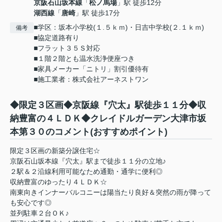
京阪石山坂本線
「
松ノ馬場
」駅 徒歩12分
湖西線
「
唐崎
」駅 徒歩17分
■学区：坂本小学校(１.５ｋｍ)・日吉中学校(２.１ｋｍ)
備考
■協定道路有り
■フラット３５Ｓ対応
■１階２階とも温水洗浄便座つき
■家具メーカー「ニトリ」割引優待有
■施工業者：株式会社アーネストワン
◆限定３区画◆京阪線『穴太』駅徒歩１１分◆収
納豊富の４ＬＤＫ◆クレイドルガーデン大津市坂
本第３０のコメント(おすすめポイント)
限定３区画の新築分譲住宅☆
京阪石山坂本線『穴太』駅まで徒歩１１分の立地♪
２駅＆２沿線利用可能なため通勤・通学に便利◎
収納豊富のゆったり４ＬＤＫ☆
南東向きインナーバルコニーは陽当たり良好＆突然の雨が降って
も安心です◎
並列駐車２台ＯＫ♪