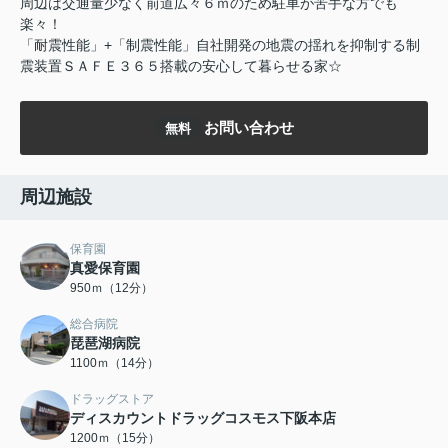
周辺は交通量少なく前道広々６ｍのため駐車が苦手な方でも
楽々！
「耐震性能」+「制震性能」自社開発の地震の揺れを抑制する制
震装置ＳＡＦＥ３６５搭載の安心して暮らせる家☆
お問い合わせ
無料
周辺施設
保育園
真愛保育園
950ｍ（12分）
総合病院
琵琶湖病院
1100ｍ（14分）
ドラッグストア
ディスカウントドラッグコスモス下阪本店
1200ｍ（15分）