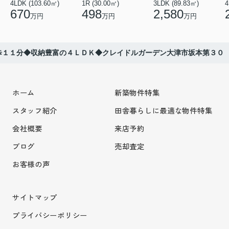
4LDK (103.60㎡)
1R (30.00㎡)
3LDK (89.83㎡)
4
670
498
2,580
万円
万円
万円
歩１１分◆収納豊富の４ＬＤＫ◆クレイドルガーデン大津市坂本第３０
ホーム
新築物件特集
スタッフ紹介
田舎暮らしに最適な物件特集
会社概要
来店予約
ブログ
売却査定
お客様の声
サイトマップ
プライバシーポリシー