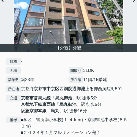
【外観】外観
-
価格
-
3LDK
面積
間取り
築23年
11階/15階建
築年数
所在階
京都府
京都市中京区
西洞院通御池上る
押西洞院町591
所在地
京都市営烏丸線
「
烏丸御池
」駅 徒歩5分
交通
京都地下鉄東西線
「
烏丸御池
」駅 徒歩5分
阪急京都本線
「
烏丸
」駅 徒歩16分
■学区：御所南小学校(１.４ｋｍ)・京都御池中学校(８５
備考
０ｍ)
■２０２４年１月フルリノベーション完了