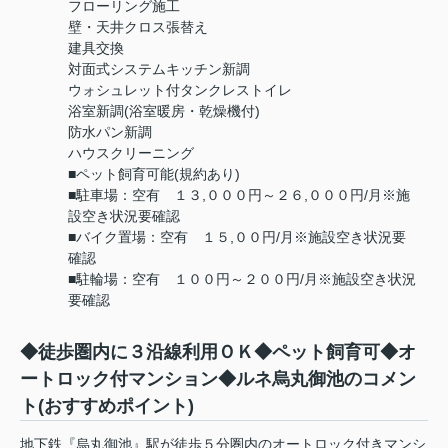
フローリング施工
壁・天井クロス張替え
建具交換
対面式システムキッチン新調
ウォシュレット付タンクレストイレ
浴室新調(浴室暖房・乾燥機付)
防水パン新調
ハウスクリーニング
■ペット飼育可能(規約あり)
■駐車場：空有 １３,０００円～２６,０００円/月※施
設空き状況要確認
■バイク置場：空有 １５,００円/月※施設空き状況要
確認
■駐輪場：空有 １００円～２００円/月※施設空き状況
要確認
◆徒歩圏内に３沿線利用ＯＫ◆ペット飼育可◆オ
ートロック付マンション◆ルネ烏丸御池のコメン
ト(おすすめポイント)
地下鉄『烏丸御池』駅が徒歩５分圏内のオートロック付きマンシ