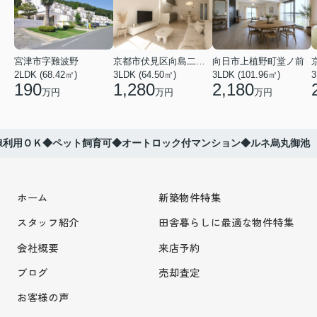
宮津市字難波野
京都市伏見区向島二ノ丸町
向日市上植野町堂ノ前
2LDK (68.42㎡)
3LDK (64.50㎡)
3LDK (101.96㎡)
3
190
1,280
2,180
万円
万円
万円
線利用ＯＫ◆ペット飼育可◆オートロック付マンション◆ルネ烏丸御池
ホーム
新築物件特集
スタッフ紹介
田舎暮らしに最適な物件特集
会社概要
来店予約
ブログ
売却査定
お客様の声