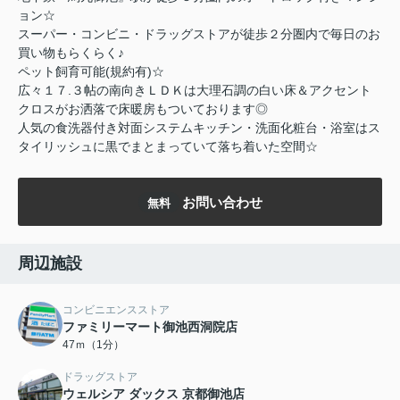
ョン☆
スーパー・コンビニ・ドラッグストアが徒歩２分圏内で毎日のお
買い物もらくらく♪
ペット飼育可能(規約有)☆
広々１７.３帖の南向きＬＤＫは大理石調の白い床＆アクセント
クロスがお洒落で床暖房もついております◎
人気の食洗器付き対面システムキッチン・洗面化粧台・浴室はス
タイリッシュに黒でまとまっていて落ち着いた空間☆
お問い合わせ
無料
周辺施設
コンビニエンスストア
ファミリーマート御池西洞院店
47ｍ（1分）
ドラッグストア
ウェルシア ダックス 京都御池店