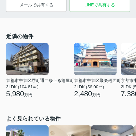
メールで共有する
LINEで共有する
近隣の物件
京都市
京都市中京区堺町通二条上る亀屋町
京都市中京区聚楽廻西町
2LDK (
3LDK (104.81㎡)
2LDK (56.00㎡)
7,38
5,980
2,480
万円
万円
よく見られている物件