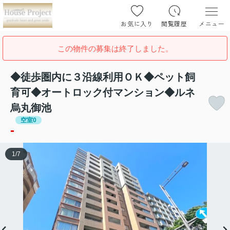
お気に入り
閲覧履歴
メニュー
この物件の募集は終了しました。
◆徒歩圏内に３沿線利用ＯＫ◆ペット飼
育可◆オートロック付マンション◆ルネ
烏丸御池
空室0
-
1
/
7