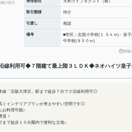
管理会社
大和ライフネクスト（株）
情報の見方
取引態様
仲介
引渡し
相談
備考
■学区：志賀小学校(１.５ｋｍ)・皇子
中学校(８５０ｍ)
情報
沿線利用可◆７階建て最上階３ＬＤＫ◆ネオハイツ皇子
本線「京阪大津京」駅まで徒歩７分で２沿線利用可◎
高くインテリアプランが考えやすい空間です◎
らお料理可能♪
豊富！
行まで徒歩１０分圏内で便利な立地♪