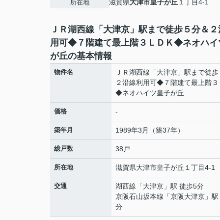
滋賀県
大津市
皇子が丘
１丁目4-1
所在地
ＪＲ湖西線「大津京」駅まで徒歩５分＆２
用可◆７階建て最上階３ＬＤＫ◆ネオハイ
が丘の基本情報
物件名
ＪＲ湖西線「大津京」駅まで徒歩
２沿線利用可◆７階建て最上階３
◆ネオハイツ皇子が丘
価格
-
築年月
1989年3月（築37年）
総戸数
38戸
所在地
滋賀県
大津市
皇子が丘
１丁目4-1
交通
湖西線
「
大津京
」駅 徒歩5分
京阪石山坂本線
「
京阪大津京
」駅
分