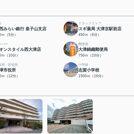
行
ドラッグストア
西みらい銀行 皇子山支店
スギ薬局 大津京駅前店
00ｍ（5分）
450ｍ（6分）
ーパー
郵便局
オンスタイル西大津店
大津錦織郵便局
50ｍ（10分）
750ｍ（10分）
役所・区役所
小学校
津市役所
志賀小学校
00ｍ（12分）
1500ｍ（19分）