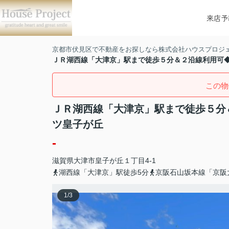
来店予
京都市伏見区で不動産をお探しなら株式会社ハウスプロジ
ＪＲ湖西線「大津京」駅まで徒歩５分＆２沿線利用可
この物
ＪＲ湖西線「大津京」駅まで徒歩５分
ツ皇子が丘
-
滋賀県
大津市
皇子が丘
１丁目4-1
湖西線「大津京」駅徒歩5分
京阪石山坂本線「京阪
1
/
3