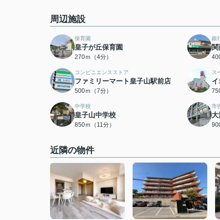
周辺施設
保育園
銀
皇子が丘保育園
関
270ｍ（4分）
4
コンビニエンスストア
ス
ファミリーマート皇子山駅前店
イ
500ｍ（7分）
7
中学校
市
皇子山中学校
大
850ｍ（11分）
9
近隣の物件