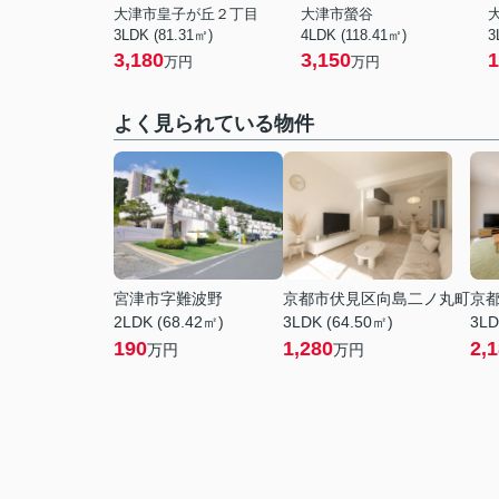
大津市皇子が丘２丁目
大津市螢谷
3LDK (81.31㎡)
4LDK (118.41㎡)
3
3,180
3,150
1
万円
万円
よく見られている物件
宮津市字難波野
京都市伏見区向島二ノ丸町
京
2LDK (68.42㎡)
3LDK (64.50㎡)
3LD
190
1,280
2,
万円
万円