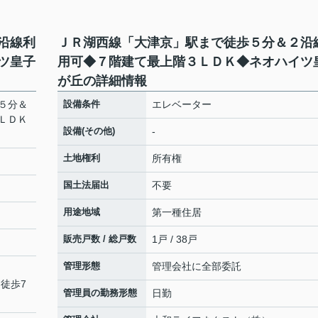
沿線利
ＪＲ湖西線「大津京」駅まで徒歩５分＆２沿
ツ皇子
用可◆７階建て最上階３ＬＤＫ◆ネオハイツ
が丘の詳細情報
５分＆
設備条件
エレベーター
ＬＤＫ
設備(その他)
-
土地権利
所有権
国土法届出
不要
用途地域
第一種住居
販売戸数 / 総戸数
1戸 / 38戸
管理形態
管理会社に全部委託
 徒歩7
管理員の勤務形態
日勤