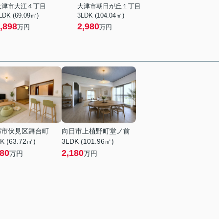
大津市大江４丁目
大津市朝日が丘１丁目
LDK (69.09㎡)
3LDK (104.04㎡)
,898
2,980
万円
万円
都市伏見区舞台町
向日市上植野町堂ノ前
K (63.72㎡)
3LDK (101.96㎡)
180
2,180
万円
万円