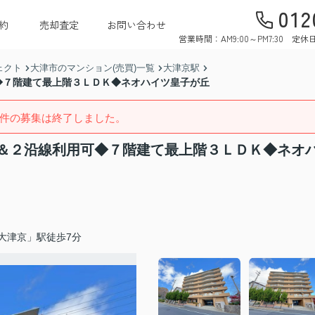
012
約
売却査定
お問い合わせ
営業時間：AM9:00～PM7:30 
ェクト
大津市のマンション(売買)一覧
大津京駅
◆７階建て最上階３ＬＤＫ◆ネオハイツ皇子が丘
件の募集は終了しました。
＆２沿線利用可◆７階建て最上階３ＬＤＫ◆ネオ
大津京」駅徒歩7分