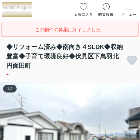
お気に入り
閲覧履歴
メニュー
この物件の募集は終了しました。
◆リフォーム済み◆南向き４SLDK◆収納
豊富◆子育て環境良好◆伏見区下鳥羽北
円面田町
-
1
/
4