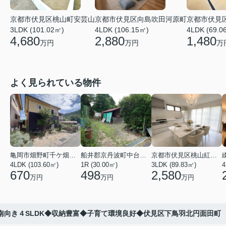
京都市伏見区桃山町安芸山
京都市伏見区向島吹田河原町
京都市伏見
3LDK (101.02㎡)
4LDK (106.15㎡)
4LDK (69.0
4,680
2,880
1,480
万円
万円
万
よく見られている物件
亀岡市畑野町千ケ畑高橋
船井郡京丹波町中台土橋
京都市伏見区桃山紅雪町
4LDK (103.60㎡)
1R (30.00㎡)
3LDK (89.83㎡)
4
670
498
2,580
万円
万円
万円
南向き４SLDK◆収納豊富◆子育て環境良好◆伏見区下鳥羽北円面田町