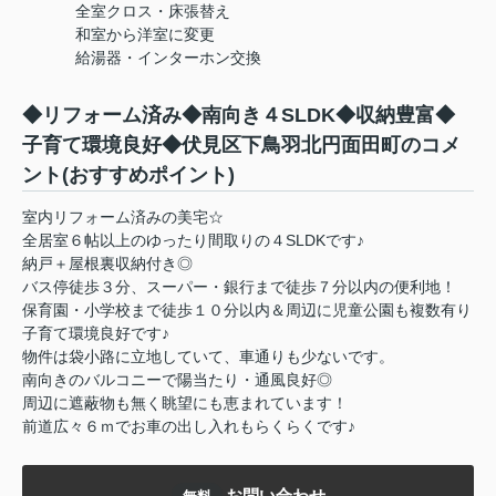
全室クロス・床張替え
和室から洋室に変更
給湯器・インターホン交換
◆リフォーム済み◆南向き４SLDK◆収納豊富◆
子育て環境良好◆伏見区下鳥羽北円面田町のコメ
ント(おすすめポイント)
室内リフォーム済みの美宅☆
全居室６帖以上のゆったり間取りの４SLDKです♪
納戸＋屋根裏収納付き◎
バス停徒歩３分、スーパー・銀行まで徒歩７分以内の便利地！
保育園・小学校まで徒歩１０分以内＆周辺に児童公園も複数有り
子育て環境良好です♪
物件は袋小路に立地していて、車通りも少ないです。
南向きのバルコニーで陽当たり・通風良好◎
周辺に遮蔽物も無く眺望にも恵まれています！
前道広々６ｍでお車の出し入れもらくらくです♪
お問い合わせ