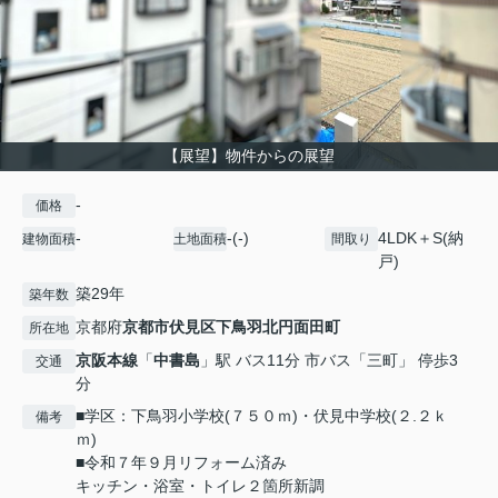
【展望】物件からの展望
-
価格
-
-(-)
4LDK＋S(納
建物面積
土地面積
間取り
戸)
築29年
築年数
京都府
京都市伏見区
下鳥羽北円面田町
所在地
京阪本線
「
中書島
」駅 バス11分 市バス「三町」 停歩3
交通
分
■学区：下鳥羽小学校(７５０ｍ)・伏見中学校(２.２ｋ
備考
ｍ)
■令和７年９月リフォーム済み
キッチン・浴室・トイレ２箇所新調