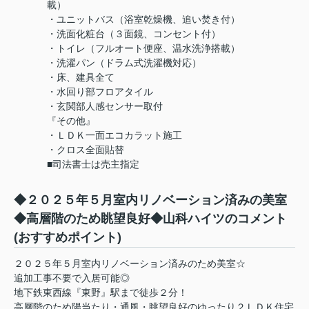
載）
・ユニットバス（浴室乾燥機、追い焚き付）
・洗面化粧台（３面鏡、コンセント付）
・トイレ（フルオート便座、温水洗浄搭載）
・洗濯パン（ドラム式洗濯機対応）
・床、建具全て
・水回り部フロアタイル
・玄関部人感センサー取付
『その他』
・ＬＤＫ一面エコカラット施工
・クロス全面貼替
■司法書士は売主指定
◆２０２５年５月室内リノベーション済みの美室
◆高層階のため眺望良好◆山科ハイツのコメント
(おすすめポイント)
２０２５年５月室内リノベーション済みのため美室☆
追加工事不要で入居可能◎
地下鉄東西線『東野』駅まで徒歩２分！
高層階のため陽当たり・通風・眺望良好のゆったり２ＬＤＫ住宅