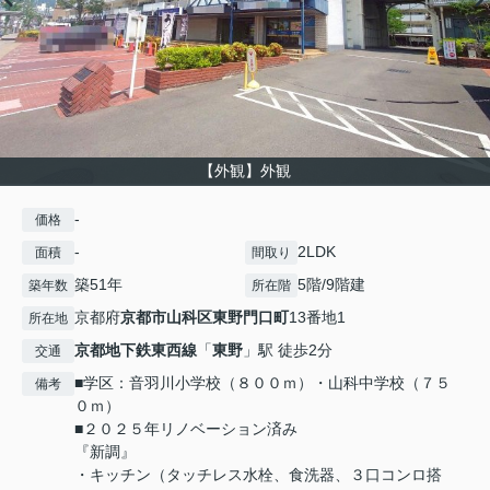
【外観】外観
-
価格
-
2LDK
面積
間取り
築51年
5階/9階建
築年数
所在階
京都府
京都市山科区
東野門口町
13番地1
所在地
京都地下鉄東西線
「
東野
」駅 徒歩2分
交通
■学区：音羽川小学校（８００ｍ）・山科中学校（７５
備考
０ｍ）
■２０２５年リノベーション済み
『新調』
・キッチン（タッチレス水栓、食洗器、３口コンロ搭