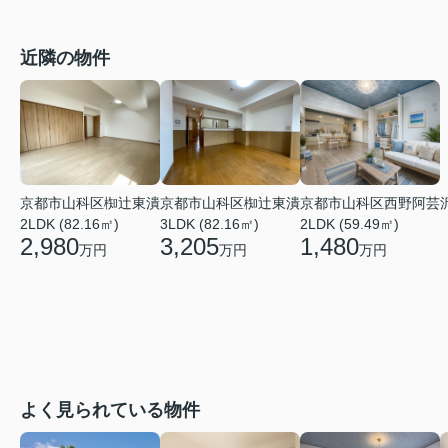
近隣の物件
京都市山科区西野阿芸
京都市山科区椥辻東潰
京都市山科区椥辻東潰
2LDK (59.49㎡)
2LDK (82.16㎡)
3LDK (82.16㎡)
1,480
2,980
3,205
万円
万円
万円
よく見られている物件