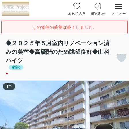
お気に入り
閲覧履歴
メニュー
この物件の募集は終了しました。
◆２０２５年５月室内リノベーション済
みの美室◆高層階のため眺望良好◆山科
ハイツ
空室0
-
1
/
4