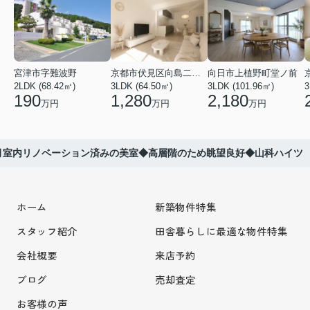
宮津市字難波野
京都市伏見区向島二ノ丸町
向日市上植野町堂ノ前
2LDK (68.42㎡)
3LDK (64.50㎡)
3LDK (101.96㎡)
3
190
1,280
2,180
万円
万円
万円
月室内リノベーション済みの美室◆高層階のため眺望良好◆山科ハイツ
ホーム
新築物件特集
スタッフ紹介
田舎暮らしに最適な物件特集
会社概要
来店予約
ブログ
売却査定
お客様の声