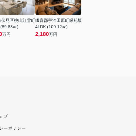
市伏見区桃山紅雪町
綴喜郡宇治田原町緑苑坂
 (89.83㎡)
4LDK (109.12㎡)
0
2,180
万円
万円
ップ
シーポリシー