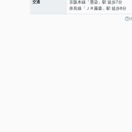
交通
京阪本線
「
墨染
」駅 徒歩7分
奈良線
「
ＪＲ藤森
」駅 徒歩8分