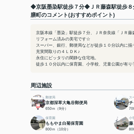
◆京阪墨染駅徒歩７分◆ＪＲ藤森駅徒歩８
膳町のコメント(おすすめポイント)
京阪本線「墨染」駅徒歩７分、ＪＲ奈良線「ＪＲ藤
リフォーム済みの美宅です☆
スーパー、銀行、郵便局などが徒歩１０分以内に揃
充実間取りの４ＬＤＫ♪
永住にピッタリの閑静な住宅地。
徒歩１０分以内に保育園、小学校、児童公園が有り
周辺施設
郵便局
ス
京都深草大亀谷郵便局
チ
650ｍ（9分）
7
保育園
小
ももやま白菊保育園
藤
800ｍ（10分）
8