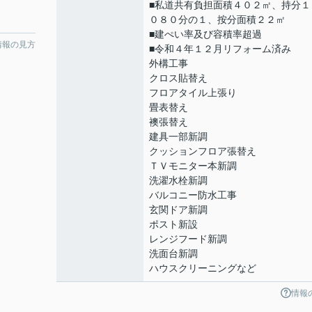
■私道共有負担面積４０２㎡、持分１
０８０分の１、按分面積２２㎡
■建ぺい率及び容積率超過
情報の見方
■令和４年１２月リフォーム済み
外構工事
クロス貼替え
フロアタイル上張り
畳表替え
襖張替え
建具一部新調
クッションフロア張替え
ＴＶモニター本新調
洗濯水栓新調
バルコニー防水工事
玄関ドア新調
ポスト新設
レンジフード新調
洗面台新調
ハウスクリーニングなど
情報