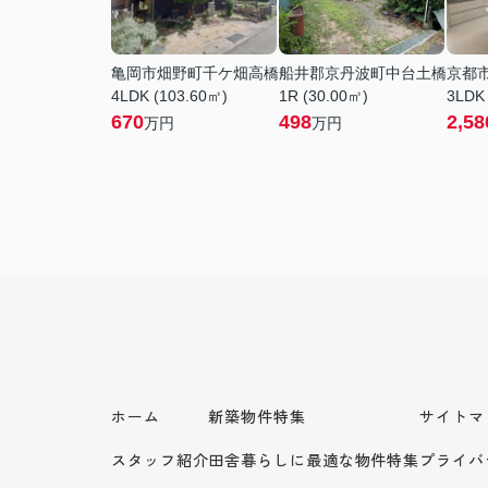
亀岡市畑野町千ケ畑高橋
船井郡京丹波町中台土橋
京都
4LDK (103.60㎡)
1R (30.00㎡)
3LDK
670
498
2,58
万円
万円
ホーム
新築物件特集
サイトマ
スタッフ紹介
田舎暮らしに最適な物件特集
プライバ