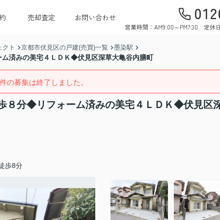
012
約
売却査定
お問い合わせ
営業時間：AM9:00～PM7:30 
ェクト
京都市伏見区の戸建(売買)一覧
墨染駅
ーム済みの美宅４ＬＤＫ◆伏見区深草大亀谷内膳町
件の募集は終了しました。
歩８分◆リフォーム済みの美宅４ＬＤＫ◆伏見区
徒歩8分