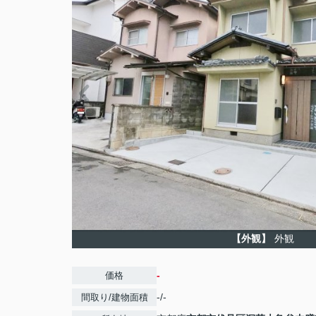
【外観】
外観
-
価格
-/-
間取り/建物面積