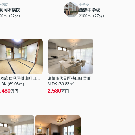
合病院
中学校
見岡本病院
藤森中学校
700ｍ（22分）
2100ｍ（27分）
京都市伏見区桃山町山ノ下
京都市伏見区桃山紅雪町
LDK (69.06㎡)
3LDK (89.83㎡)
,480
2,580
万円
万円