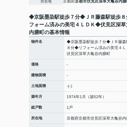
京都府
京都市伏見区
深草大亀谷内膳
所在地
◆京阪墨染駅徒歩７分◆ＪＲ藤森駅徒歩８
フォーム済みの美宅４ＬＤＫ◆伏見区深草
内膳町の基本情報
物件名
◆京阪墨染駅徒歩７分◆ＪＲ藤森
８分◆リフォーム済みの美宅４Ｌ
伏見区深草大亀谷内膳町
価格
-
建物面積
-
土地面積
-(-)
築年月
1974年1月（築52年）
総戸数
1戸
所在地
京都府
京都市伏見区
深草大亀谷内