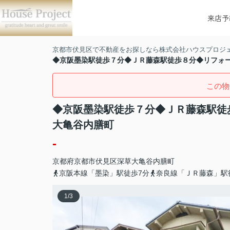
来店予
京都市伏見区で不動産をお探しなら株式会社ハウスプロジ
◆京阪墨染駅徒歩７分◆ＪＲ藤森駅徒歩８分◆リフォ
この物
◆京阪墨染駅徒歩７分◆ＪＲ藤森駅徒
大亀谷内膳町
-
京都府
京都市伏見区
深草大亀谷内膳町
京阪本線「墨染」駅徒歩7分
奈良線「ＪＲ藤森」駅
1
/
3