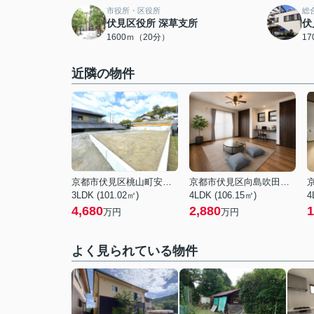
市役所・区役所
総
伏見区役所 深草支所
伏
1600ｍ（20分）
1
近隣の物件
京都市伏見区桃山町安芸山
京都市伏見区向島吹田河原町
3LDK (101.02㎡)
4LDK (106.15㎡)
4
4,680
2,880
1
万円
万円
よく見られている物件