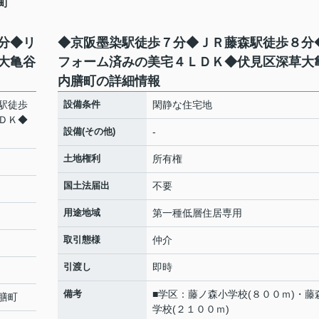
町
分◆リ
◆京阪墨染駅徒歩７分◆ＪＲ藤森駅徒歩８分
大亀谷
フォーム済みの美宅４ＬＤＫ◆伏見区深草大
内膳町の詳細情報
駅徒歩
設備条件
閑静な住宅地
ＤＫ◆
設備(その他)
-
土地権利
所有権
国土法届出
不要
用途地域
第一種低層住居専用
取引態様
仲介
引渡し
即時
備考
■学区：藤ノ森小学校(８００ｍ)・藤
膳町
学校(２１００ｍ)