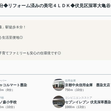
分◆リフォーム済みの美宅４ＬＤＫ◆伏見区深草大亀谷
森」駅徒歩８分！
う生活至便地◎
子育てファミリーも安心の住環境です◎
ーパー
信用金庫
ャコルマート墨染
京都中央信用金庫 墨染支店
00ｍ（9分）
750ｍ（10分）
学校
コンビニエンスストア
ノ森小学校
セブンイレブン 伏見深草墨
00ｍ（10分）
1000ｍ（13分）