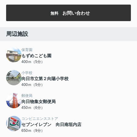
お問い合わせ
無料
周辺施設
保育園
もずめこども園
400ｍ（5分）
小学校
向日市立第２向陽小学校
400ｍ（5分）
郵便局
向日物集女郵便局
450ｍ（6分）
コンビニエンスストア
セブンイレブン 向日南垣内店
650ｍ（9分）