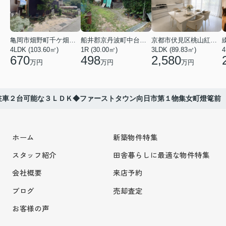
亀岡市畑野町千ケ畑高橋
船井郡京丹波町中台土橋
京都市伏見区桃山紅雪町
4LDK (103.60㎡)
1R (30.00㎡)
3LDK (89.83㎡)
4
670
498
2,580
万円
万円
万円
駐車２台可能な３ＬＤＫ◆ファーストタウン向日市第１物集女町燈篭前
ホーム
新築物件特集
スタッフ紹介
田舎暮らしに最適な物件特集
会社概要
来店予約
ブログ
売却査定
お客様の声