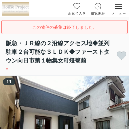
お気に入り
閲覧履歴
メニュー
この物件の募集は終了しました。
阪急・ＪＲ線の２沿線アクセス地◆並列
駐車２台可能な３ＬＤＫ◆ファーストタ
ウン向日市第１物集女町燈篭前
-
1
/
1