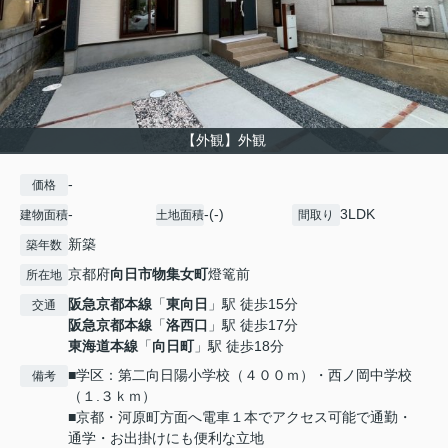
【外観】外観
-
価格
-
-(-)
3LDK
建物面積
土地面積
間取り
新築
築年数
京都府
向日市
物集女町
燈篭前
所在地
阪急京都本線
「
東向日
」駅 徒歩15分
交通
阪急京都本線
「
洛西口
」駅 徒歩17分
東海道本線
「
向日町
」駅 徒歩18分
■学区：第二向日陽小学校（４００ｍ）・西ノ岡中学校
備考
（１.３ｋｍ）
■京都・河原町方面へ電車１本でアクセス可能で通勤・
通学・お出掛けにも便利な立地