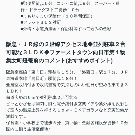
■郵便局徒歩６分、コンビニ徒歩９分、スーパー・銀
行・ドラッグストア徒歩１０分
■まもりすまい保険付（１０年間保証）
■フラット３５Ｓ対応
■外構・水道負担金・保証料等すべて込みの金額
阪急・ＪＲ線の２沿線アクセス地◆並列駐車２台
可能な３ＬＤＫ◆ファーストタウン向日市第１物
集女町燈篭前のコメント(おすすめポイント)
阪急京都線「東向日」駅徒歩１５分、「洛西口」駅１７分、ＪＲ
東海道本線「向日町」駅徒歩１８分！
全居室収納付きで収納豊富で気持ちのいい朝日が望める東向き３
ＬＤＫ！
前道広めの６ｍで並列駐車２台可能☆
ピッとかざせば開閉可能な電子錠付き玄関ドアや紫外線を反射し
て室内の温度上昇を抑えるＬｏｗ－Ｅペアガラスなど充実設備が
満載です☆
保育園・小学校まで徒歩５分、買い物・金融各施設が徒歩１０分
圏内に揃う生活至便地♪