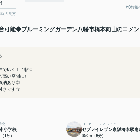
分
情報
情報の見方
台可能◆ブルーミングガーデン八幡市橋本向山のコメン
☆
井で広々１７帖☆
の高い空間に♪
収納あり◎
付きです☆
学校
コンビニエンスストア
本小学校
セブンイレブン京阪橋本駅南
ｍ（1分）
650ｍ（9分）