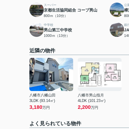
スーパー
公
京都生活協同組合 コープ男山
樟
800ｍ（10分）
8
中学校
銀
男山第三中学校
J
1000ｍ（13分）
1
近隣の物件
八幡市八幡山田
八幡市男山指月
3LDK (93.14㎡)
4LDK (101.23㎡)
3,180
2,200
万円
万円
よく見られている物件