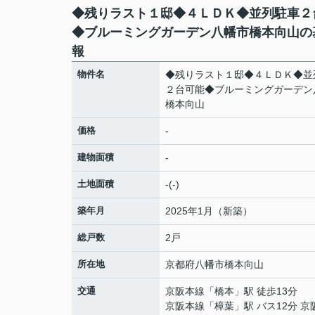
◆残りラスト１邸◆４ＬＤＫ◆並列駐車２
◆ブルーミングガーデン八幡市橋本向山の
報
物件名
◆残りラスト１邸◆４ＬＤＫ◆並
２台可能◆ブルーミングガーデン
橋本向山
価格
-
建物面積
-
土地面積
-(-)
築年月
2025年1月（新築）
総戸数
2戸
所在地
京都府
八幡市
橋本向山
交通
京阪本線
「
橋本
」駅 徒歩13分
京阪本線
「
樟葉
」駅 バス12分 