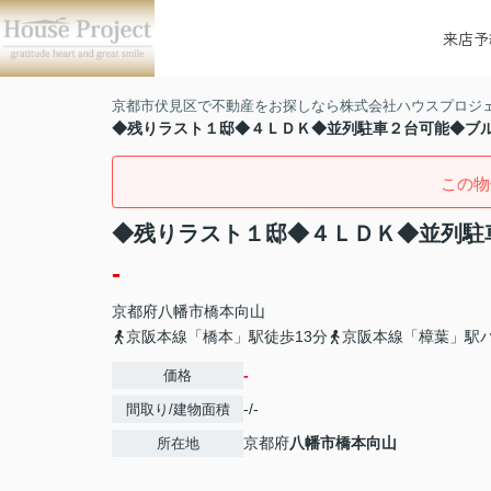
来店予
京都市伏見区で不動産をお探しなら株式会社ハウスプロジ
◆残りラスト１邸◆４ＬＤＫ◆並列駐車２台可能◆ブ
この物
◆残りラスト１邸◆４ＬＤＫ◆並列駐
-
京都府
八幡市
橋本向山
京阪本線「橋本」駅徒歩13分
京阪本線「樟葉」駅バ
-
価格
-/-
間取り/建物面積
京都府
八幡市
橋本向山
所在地