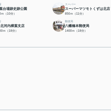
園
スーパー
葉台場跡史跡公園
スーパーマツモトくずは北店
00ｍ（10分）
850ｍ（11分）
行
郵便局
A北河内樟葉支店
八幡橋本郵便局
400ｍ（18分）
1400ｍ（18分）