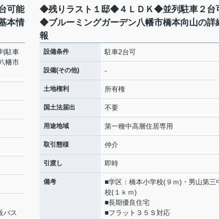
台可能
◆残りラスト１邸◆４ＬＤＫ◆並列駐車２台
基本情
◆ブルーミングガーデン八幡市橋本向山の詳
報
列駐車
設備条件
駐車2台可
八幡市
設備(その他)
-
土地権利
所有権
国土法届出
不要
用途地域
第一種中高層住居専用
取引態様
仲介
引渡し
即時
備考
■学区：橋本小学校(９ｍ)・男山第三
校(１ｋｍ)
■長期優良住宅
京阪バス
■フラット３５Ｓ対応