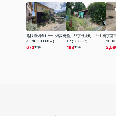
亀岡市畑野町千ケ畑高橋
船井郡京丹波町中台土橋
京都
4LDK (103.60㎡)
1R (30.00㎡)
3LDK
670
498
2,58
万円
万円