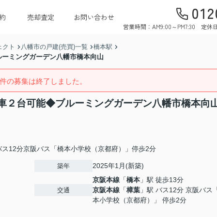
012
約
売却査定
お問い合わせ
営業時間：AM9:00～PM7:30 
ェクト
八幡市の戸建(売買)一覧
橋本駅
ルーミングガーデン八幡市橋本向山
件の募集は終了しました。
車２台可能◆ブルーミングガーデン八幡市橋本向
ス12分京阪バス「橋本小学校（京都府）」停歩2分
2025年1月(新築)
築年
京阪本線
「
橋本
」駅 徒歩13分
京阪本線
「
樟葉
」駅 バス12分 京阪バス
交通
本小学校（京都府）」 停歩2分