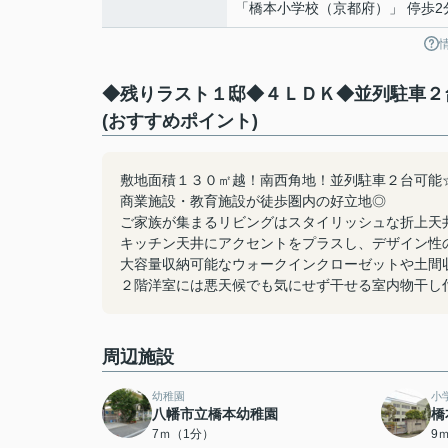
「橋本小学校（京都府）」 停歩2
◆残りラスト１邸◆４ＬＤＫ◆並列駐車２
(おすすめポイント)
敷地面積１３０㎡越！南西角地！並列駐車２台可能
商業施設・教育施設が徒歩圏内の好立地◎
ご家族が集まるリビングはスタイリッシュな折上天
キッチン天井にアクセントをプラスし、デザイン性
大容量収納可能なウォークインクローゼットや土間
２階洋室には悪天候でも気にせず干せる室内物干し
周辺施設
幼稚園
小
八幡市立橋本幼稚園
橋
7ｍ（1分）
9