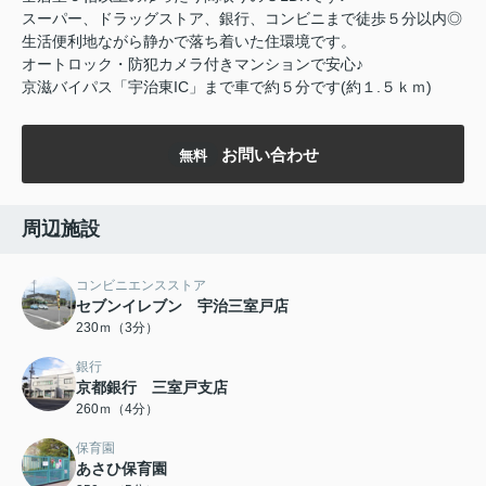
スーパー、ドラッグストア、銀行、コンビニまで徒歩５分以内◎
生活便利地ながら静かで落ち着いた住環境です。
オートロック・防犯カメラ付きマンションで安心♪
京滋バイパス「宇治東IC」まで車で約５分です(約１.５ｋｍ)
お問い合わせ
無料
周辺施設
コンビニエンスストア
セブンイレブン 宇治三室戸店
230ｍ（3分）
銀行
京都銀行 三室戸支店
260ｍ（4分）
保育園
あさひ保育園