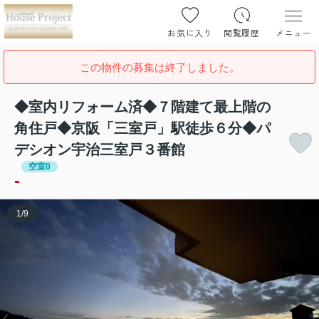
お気に入り
閲覧履歴
メニュー
この物件の募集は終了しました。
◆室内リフォーム済◆７階建て最上階の
角住戸◆京阪「三室戸」駅徒歩６分◆パ
デシオン宇治三室戸３番館
空室0
-
1
/
9