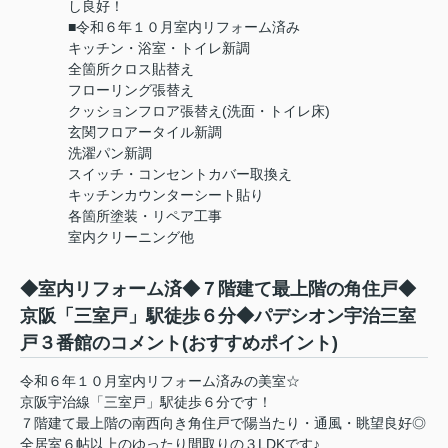
し良好！
■令和６年１０月室内リフォーム済み
キッチン・浴室・トイレ新調
全箇所クロス貼替え
フローリング張替え
クッションフロア張替え(洗面・トイレ床)
玄関フロアータイル新調
洗濯パン新調
スイッチ・コンセントカバー取換え
キッチンカウンターシート貼り
各箇所塗装・リペア工事
室内クリーニング他
◆室内リフォーム済◆７階建て最上階の角住戸◆
京阪「三室戸」駅徒歩６分◆パデシオン宇治三室
戸３番館のコメント(おすすめポイント)
令和６年１０月室内リフォーム済みの美室☆
京阪宇治線「三室戸」駅徒歩６分です！
７階建て最上階の南西向き角住戸で陽当たり・通風・眺望良好◎
全居室６帖以上のゆったり間取りの３LDKです♪