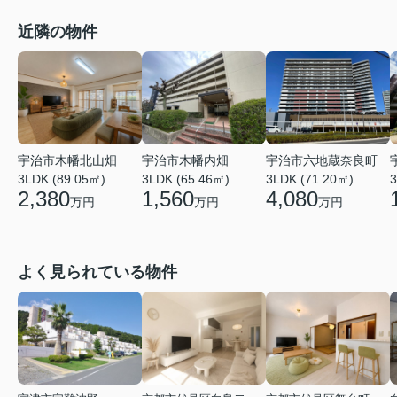
近隣の物件
宇治市六地蔵奈良町
宇治市木幡北山畑
宇治市木幡内畑
3LDK (71.20㎡)
3LDK (89.05㎡)
3LDK (65.46㎡)
3
4,080
2,380
1,560
万円
万円
万円
よく見られている物件