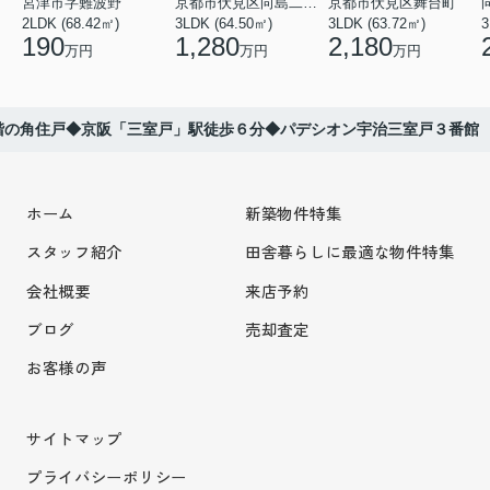
宮津市字難波野
京都市伏見区向島二ノ丸町
京都市伏見区舞台町
2LDK (68.42㎡)
3LDK (64.50㎡)
3LDK (63.72㎡)
3
190
1,280
2,180
万円
万円
万円
階の角住戸◆京阪「三室戸」駅徒歩６分◆パデシオン宇治三室戸３番館
ホーム
新築物件特集
スタッフ紹介
田舎暮らしに最適な物件特集
会社概要
来店予約
ブログ
売却査定
お客様の声
サイトマップ
プライバシーポリシー