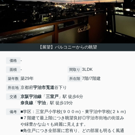
【展望】バルコニーからの眺望
-
価格
-
3LDK
面積
間取り
築29年
7階/7階建
築年数
所在階
京都府
宇治市
莵道
谷下り
所在地
京阪宇治線
「
三室戸
」駅 徒歩6分
交通
奈良線
「
宇治
」駅 徒歩19分
■学区：三室戸小学校(９００ｍ)・東宇治中学校(２ｋｍ)
備考
■７階建て最上階につき眺望良好◎宇治市街地の街並み
や緑豊かな山々も綺麗に見えます。
■角住戸につき全部屋に窓有り、どの部屋も明るく風通