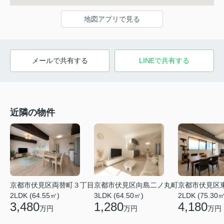
地図アプリで見る
メールで共有する
LINEで共有する
近隣の物件
京都市伏見区両替町３丁目
京都市伏見区向島二ノ丸町
京都市伏見区
2LDK (64.55㎡)
3LDK (64.50㎡)
2LDK (75.30㎡
3,480
1,280
4,180
万円
万円
万円