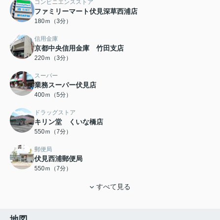
コンビニエンスストア
ファミリーマート伏見深草西浦店
180ｍ（3分）
信用金庫
京都中央信用金庫 竹田支店
220ｍ（3分）
スーパー
業務スーパー伏見店
400ｍ（5分）
ドラッグストア
キリン堂 くいな橋店
550ｍ（7分）
郵便局
伏見西浦郵便局
550ｍ（7分）
すべて見る
地図