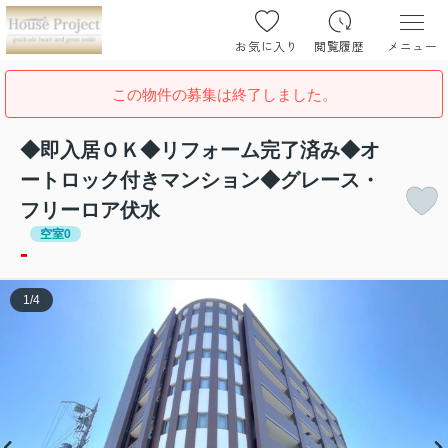
お気に入り
閲覧履歴
メニュー
この物件の募集は終了しました。
◆即入居ＯＫ◆リフォーム完了済み◆オ
ートロック付きマンション◆グレース・
フリーロア伏水
空室0
-
1
/
4