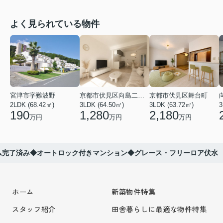
よく見られている物件
宮津市字難波野
京都市伏見区向島二ノ丸町
京都市伏見区舞台町
2LDK (68.42㎡)
3LDK (64.50㎡)
3LDK (63.72㎡)
3
190
1,280
2,180
万円
万円
万円
ム完了済み◆オートロック付きマンション◆グレース・フリーロア伏水
ホーム
新築物件特集
スタッフ紹介
田舎暮らしに最適な物件特集