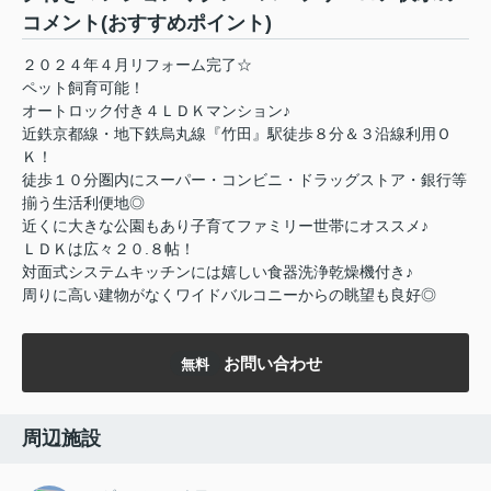
コメント(おすすめポイント)
２０２４年４月リフォーム完了☆
ペット飼育可能！
オートロック付き４ＬＤＫマンション♪
近鉄京都線・地下鉄烏丸線『竹田』駅徒歩８分＆３沿線利用Ｏ
Ｋ！
徒歩１０分圏内にスーパー・コンビニ・ドラッグストア・銀行等
揃う生活利便地◎
近くに大きな公園もあり子育てファミリー世帯にオススメ♪
ＬＤＫは広々２０.８帖！
対面式システムキッチンには嬉しい食器洗浄乾燥機付き♪
周りに高い建物がなくワイドバルコニーからの眺望も良好◎
お問い合わせ
無料
周辺施設