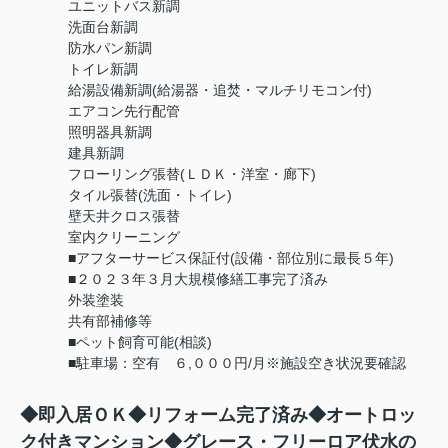
ユニットバス新調
洗面台新調
防水パン新調
トイレ新調
給湯設備新調(給湯器・追焚・マルチリモコン付)
エアコン先行配管
照明器具新調
建具新調
フローリング張替(ＬＤＫ・洋室・廊下)
タイル張替(洗面・トイレ)
壁天井クロス張替
室内クリーニング
■アフターサービス保証付(設備・部位別に最長５年)
■２０２３年３月大規模修繕工事完了済み
外装塗装
共有部補修等
■ペット飼育可能(相談)
■駐車場：空有 ６,０００円/月※施設空き状況要確認
◆即入居ＯＫ◆リフォーム完了済み◆オートロッ
ク付きマンション◆グレース・フリーロア伏水の