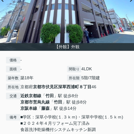
【外観】外観
-
価格
-
4LDK
面積
間取り
築18年
5階/7階建
築年数
所在階
京都府
京都市伏見区
深草西浦町８丁目
46
所在地
近鉄京都線
「
竹田
」駅 徒歩8分
交通
京都市営烏丸線
「
竹田
」駅 徒歩8分
京阪本線
「
藤森
」駅 徒歩14分
■学区：深草小学校(１.３ｋｍ)・深草中学校(１.５ｋｍ)
備考
■２０２４年４月リフォーム完了済み
食器洗浄乾燥機付システムキッチン新調