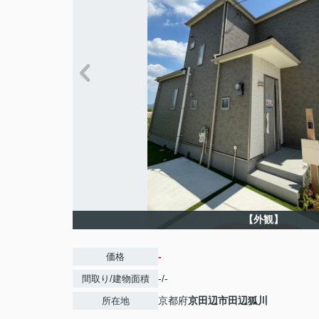
【外観】
-
価格
-/-
間取り/建物面積
京都府
京田辺市
田辺狐川
所在地