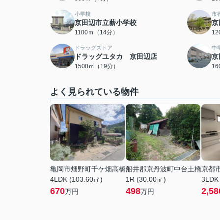
小学校
市
京田辺市立薪小学校
京
1100ｍ（14分）
1
ドラッグストア
中
ドラッグユタカ 京田辺店
京
1500ｍ（19分）
1
よく見られている物件
亀岡市畑野町千ケ畑高橋
船井郡京丹波町中台土橋
京都
4LDK (103.60㎡)
1R (30.00㎡)
3LDK
670
498
2,58
万円
万円