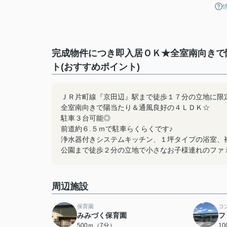
完成物件につき即入居ＯＫ★全室南向きで
ト(おすすめポイント)
ＪＲ片町線『京田辺』駅まで徒歩１７分の立地に限
全室南向きで陽当たり＆通風良好の４ＬＤＫ☆
駐車３台可能◎
前道約６.５ｍで駐車らくらくです♪
浄水器付きシステムキッチン、１坪タイプの浴室、
公園まで徒歩２分の立地で小さなお子様連れのファ
周辺施設
保育園
コ
みみづく保育園
フ
500ｍ（7分）
1