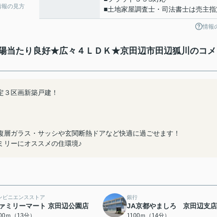
情報の見方
■土地家屋調査士・司法書士は売主指
情報
陽当たり良好★広々４ＬＤＫ★京田辺市田辺狐川のコメ
定３区画新築戸建！
複層ガラス・サッシや玄関断熱ドアなど快適に過ごせます！
ミリーにオススメの住環境♪
ンビニエンスストア
銀行
ァミリーマート 京田辺公園店
JA京都やましろ 京田辺支店
000ｍ（13分）
1100ｍ（14分）