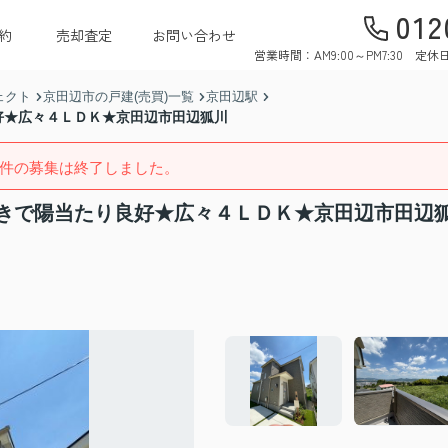
012
約
売却査定
お問い合わせ
営業時間：AM9:00～PM7:30 
ェクト
京田辺市の戸建(売買)一覧
京田辺駅
好★広々４ＬＤＫ★京田辺市田辺狐川
件の募集は終了しました。
きで陽当たり良好★広々４ＬＤＫ★京田辺市田辺