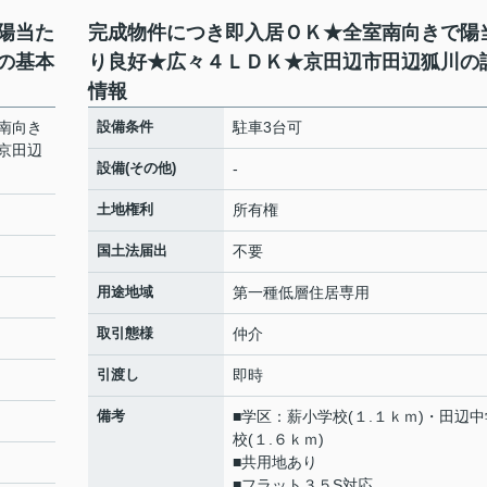
陽当た
完成物件につき即入居ＯＫ★全室南向きで陽
の基本
り良好★広々４ＬＤＫ★京田辺市田辺狐川の
情報
南向き
設備条件
駐車3台可
京田辺
設備(その他)
-
土地権利
所有権
国土法届出
不要
用途地域
第一種低層住居専用
取引態様
仲介
引渡し
即時
備考
■学区：薪小学校(１.１ｋｍ)・田辺中
校(１.６ｋｍ)
■共用地あり
■フラット３５S対応