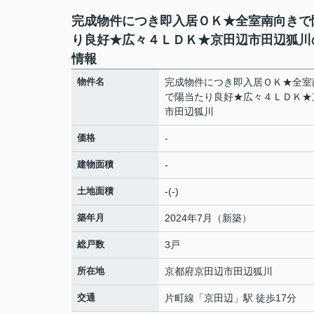
完成物件につき即入居ＯＫ★全室南向きで
り良好★広々４ＬＤＫ★京田辺市田辺狐川
情報
物件名
完成物件につき即入居ＯＫ★全室
で陽当たり良好★広々４ＬＤＫ★
市田辺狐川
価格
-
建物面積
-
土地面積
-(-)
築年月
2024年7月（新築）
総戸数
3戸
所在地
京都府
京田辺市
田辺狐川
交通
片町線
「
京田辺
」駅 徒歩17分