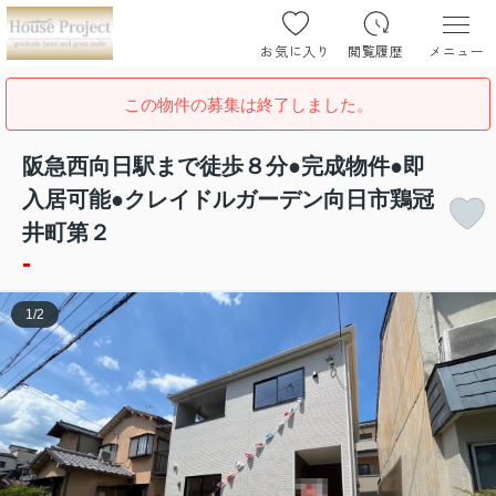
お気に入り
閲覧履歴
メニュー
この物件の募集は終了しました。
阪急西向日駅まで徒歩８分●完成物件●即
入居可能●クレイドルガーデン向日市鶏冠
井町第２
-
1
/
2