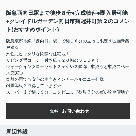
阪急西向日駅まで徒歩８分●完成物件●即入居可能
●クレイドルガーデン向日市鶏冠井町第２のコメン
ト(おすすめポイント)
阪急京都本線『西向日』駅まで徒歩８分の立地に限定１区画新築
戸建☆
永住にピッタリな閑静な住宅地！
リビング畳コーナー付き広々２０帖の３ＬＤＫ！
ウォークインクローゼット２ヶ所や２階廊下収納など収納スペー
ス充実◎
突然の雨でも安心の南向きインナーバルコニー仕様！
耐震等級３取得しています☆
スーパーまで徒歩９分、コンビニまで徒歩７分の買い物至便地☆
お問い合わせ
無料
周辺施設