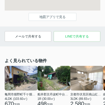
地図アプリで見る
メールで共有する
LINEで共有する
よく見られている物件
亀岡市畑野町千ケ畑高橋
船井郡京丹波町中台土橋
京都市伏見区桃山紅雪町
4LDK (103.60㎡)
1R (30.00㎡)
3LDK (89.83㎡)
4
670
498
2,580
万円
万円
万円