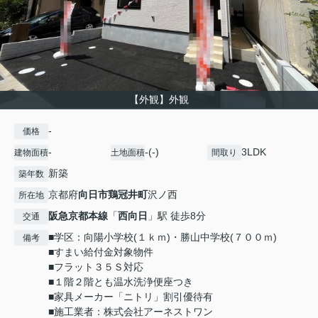
【外観】外観
-
価格
-
-(-)
3LDK
建物面積
土地面積
間取り
新築
築年数
京都府
向日市
鶏冠井町
沢ノ西
所在地
阪急京都本線
「
西向日
」駅 徒歩8分
交通
■学区：向陽小学校(１ｋｍ)・勝山中学校(７００ｍ)
備考
■すまい給付金対象物件
■フラット３５Ｓ対応
■１階２階とも温水洗浄便座つき
■家具メーカー「ニトリ」割引優待有
■施工業者：株式会社アーネストワン