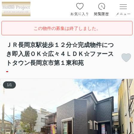
お気に入り
閲覧履歴
メニュー
この物件の募集は終了しました。
ＪＲ長岡京駅徒歩１２分☆完成物件につ
き即入居ＯＫ☆広々４ＬＤＫ☆ファース
トタウン長岡京市第１東和苑
-
1
/
1