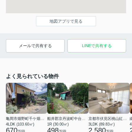
地図アプリで見る
メールで共有する
LINEで共有する
よく見られている物件
亀岡市畑野町千ケ畑高橋
船井郡京丹波町中台土橋
京都市伏見区桃山紅雪町
4LDK (103.60㎡)
1R (30.00㎡)
3LDK (89.83㎡)
4
670
498
2,580
万円
万円
万円