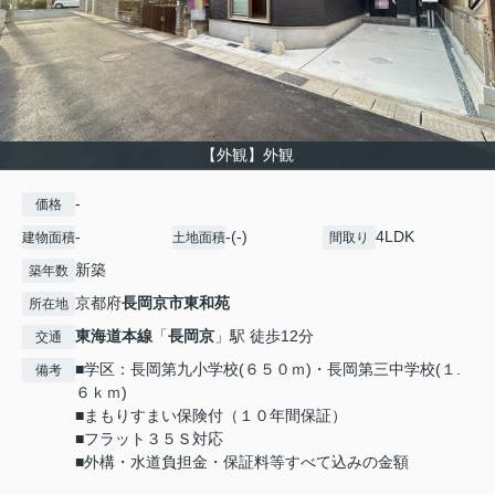
【外観】外観
-
価格
-
-(-)
4LDK
建物面積
土地面積
間取り
新築
築年数
京都府
長岡京市
東和苑
所在地
東海道本線
「
長岡京
」駅 徒歩12分
交通
■学区：長岡第九小学校(６５０ｍ)・長岡第三中学校(１.
備考
６ｋｍ)
■まもりすまい保険付（１０年間保証）
■フラット３５Ｓ対応
■外構・水道負担金・保証料等すべて込みの金額