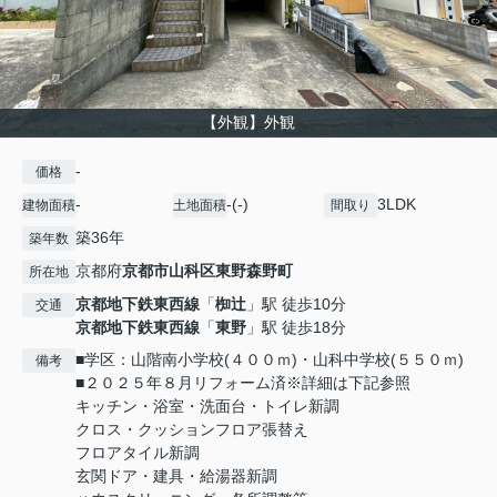
【外観】外観
-
価格
-
-(-)
3LDK
建物面積
土地面積
間取り
築36年
築年数
京都府
京都市山科区
東野森野町
所在地
京都地下鉄東西線
「
椥辻
」駅 徒歩10分
交通
京都地下鉄東西線
「
東野
」駅 徒歩18分
■学区：山階南小学校(４００ｍ)・山科中学校(５５０ｍ)
備考
■２０２５年８月リフォーム済※詳細は下記参照
キッチン・浴室・洗面台・トイレ新調
クロス・クッションフロア張替え
フロアタイル新調
玄関ドア・建具・給湯器新調