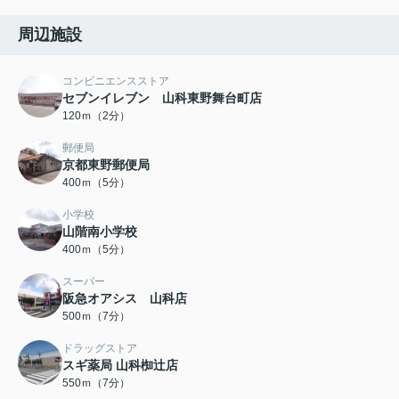
周辺施設
コンビニエンスストア
セブンイレブン 山科東野舞台町店
120ｍ（2分）
郵便局
京都東野郵便局
400ｍ（5分）
小学校
山階南小学校
400ｍ（5分）
スーパー
阪急オアシス 山科店
500ｍ（7分）
ドラッグストア
スギ薬局 山科椥辻店
550ｍ（7分）