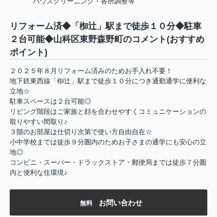
ハウスクリーニング・各所調整等
リフォーム済◆「椥辻」駅まで徒歩１０分◆駐車
２台可能◆山科区東野森野町のコメント(おすすめ
ポイント)
２０２５年８月リフォーム済みのためお手入れ不要！
地下鉄東西線「椥辻」駅まで徒歩１０分につき通勤通学に便利な
立地☆
駐車スペースは２台可能◎
リビング階段はご家族と顔を合わせやすくコミュニケーションの
取りやすい間取り♪
３階のお部屋は仕切り次第で使い方自由自在☆
小中学校までは徒歩９分圏内のためお子さまの通学にも安心の立
地◎
コンビニ・スーパー・ドラックストア・郵便局までは徒歩７分圏
内と便利な住環境♪
お問い合わせ
無料