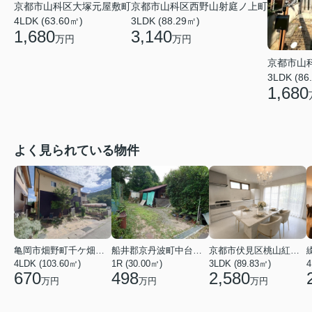
京都市山科区大塚元屋敷町
京都市山科区西野山射庭ノ上町
4LDK (63.60㎡)
3LDK (88.29㎡)
1,680
3,140
万円
万円
京都市山
3LDK (86
1,680
よく見られている物件
亀岡市畑野町千ケ畑高橋
船井郡京丹波町中台土橋
京都市伏見区桃山紅雪町
4LDK (103.60㎡)
1R (30.00㎡)
3LDK (89.83㎡)
4
670
498
2,580
万円
万円
万円