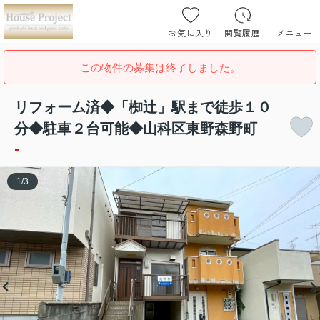
お気に入り
閲覧履歴
メニュー
この物件の募集は終了しました。
リフォーム済◆「椥辻」駅まで徒歩１０
分◆駐車２台可能◆山科区東野森野町
-
1
/
3