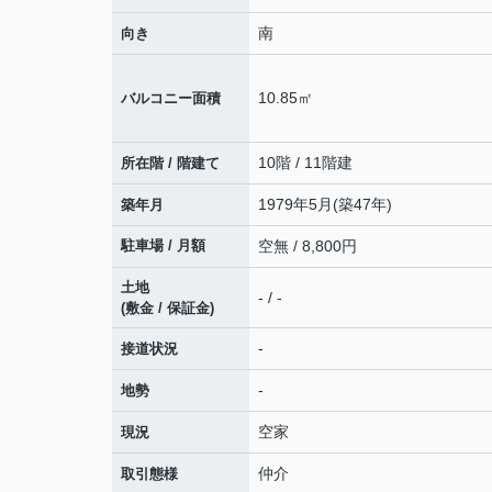
南
向き
10.85㎡
バルコニー面積
10階 / 11階建
所在階 / 階建て
1979年5月(築47年)
築年月
駐車場 / 月額
空無 / 8,800円
土地
- / -
(敷金 / 保証金)
-
接道状況
-
地勢
空家
現況
仲介
取引態様