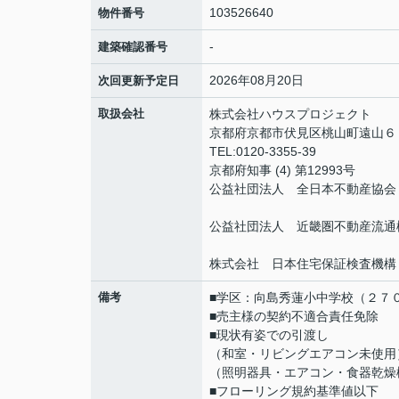
103526640
物件番号
-
建築確認番号
2026年08月20日
次回更新予定日
取扱会社
株式会社ハウスプロジェクト
京都府京都市伏見区桃山町遠山
TEL:0120-3355-39
京都府知事 (4) 第12993号
公益社団法人 全日本不動産協会
公益社団法人 近畿圏不動産流通
株式会社 日本住宅保証検査機構
備考
■学区：向島秀蓮小中学校（２７
■売主様の契約不適合責任免除
■現状有姿での引渡し
（和室・リビングエアコン未使用
（照明器具・エアコン・食器乾燥
■フローリング規約基準値以下