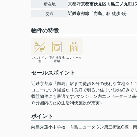
京都府
京都市伏見区
向島二ノ丸町
1
所在地
近鉄京都線
「
向島
」駅 徒歩8分
交通
物件の特徴
バストイレ
室内洗濯機
エレベータ
別
置場
ー
セールスポイント
近鉄京都線『向島』駅まで徒歩８分の便利な立地☆１
コニーにつき陽当たり良好で明るい住まい◎お好みで
収益物件にも最適です♪マンション内エレベーター２
０分圏内のため生活利便施設が充実♪
ポイント
向島秀蓮小中学校
向島ニュータウン第三街区G棟