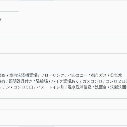
有
好 / 室内洗濯機置場 / フローリング / バルコニー / 都市ガス / 公営水
電気有 / 照明器具付き / 駐輪場 / バイク置場あり / ガスコンロ / コンロ２口
ッチン / コンロ３口 / バス・トイレ別 / 温水洗浄便座 / 洗面台 / 洗髪洗