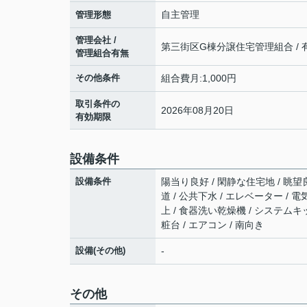
自主管理
管理形態
管理会社 /
第三街区G棟分譲住宅管理組合 / 
管理組合有無
その他条件
組合費月:1,000円
取引条件の
2026年08月20日
有効期限
設備条件
設備条件
陽当り良好 / 閑静な住宅地 / 眺望良
道 / 公共下水 / エレベーター / 
上 / 食器洗い乾燥機 / システムキ
粧台 / エアコン / 南向き
設備(その他)
-
その他