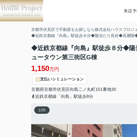
来店予
京都市伏見区で不動産をお探しなら株式会社ハウスプロジ
◆近鉄京都線『向島』駅徒歩８分◆陽当たり良好◆高層階
◆近鉄京都線『向島』駅徒歩８分◆陽
ュータウン第三街区G棟
1,150
万円
支払いシミュレーション
京都府
京都市伏見区
向島二ノ丸町
151番地30
近鉄京都線「向島」駅徒歩8分
1
/
26