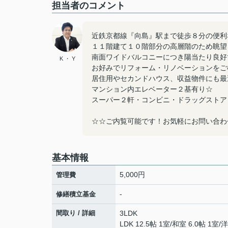
担当者のコメント
近鉄京都線『向島』駅まで徒歩８分の便利
１１階建て１０階部分の高層階のため眺望
南面ワイドバルコニーにつき陽当たり良好
K ・ Y
お好みでリフォーム・リノベーションをご
居住用やセカンドハウス、収益物件にも最
マンション内エレベーター２基有り☆
スーパー２軒・コンビニ・ドラッグストア
☆☆ご内覧可能です！お気軽にお問い合わ
基本情報
5,000円
管理費
-
修繕積立基金
間取り / 詳細
3LDK
LDK 12.5帖 1室
/
和室 6.0帖 1室
/
洋