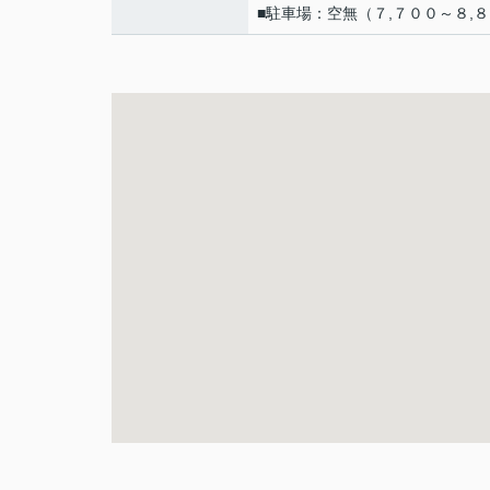
■駐車場：空無（７,７００～８,