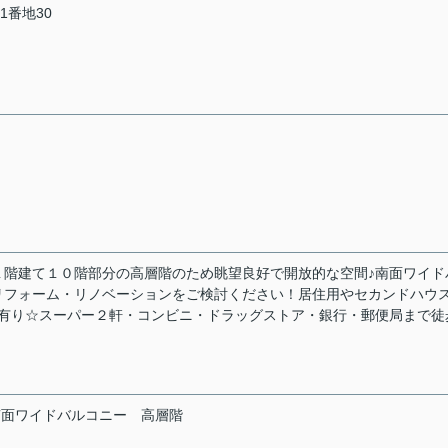
51番地30
１階建て１０階部分の高層階のため眺望良好で開放的な空間♪南面ワイド
リフォーム・リノベーションをご検討ください！居住用やセカンドハウ
基有り☆スーパー２軒・コンビニ・ドラッグストア・銀行・郵便局まで徒
南面ワイドバルコニー
高層階