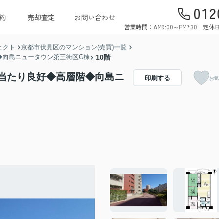
012
約
売却査定
お問い合わせ
営業時間：AM9:00～PM7:30 
ェクト
京都市伏見区のマンション(売買)一覧
◆向島ニュータウン第三街区G棟
10階
当たり良好◆高層階◆向島ニ
印刷する
お気