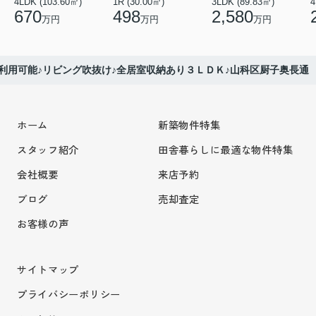
4LDK (103.60㎡)
1R (30.00㎡)
3LDK (89.83㎡)
4
670
498
2,580
万円
万円
万円
利用可能♪リビング吹抜け♪全居室収納あり３ＬＤＫ♪山科区厨子奥長通
ホーム
新築物件特集
スタッフ紹介
田舎暮らしに最適な物件特集
会社概要
来店予約
ブログ
売却査定
お客様の声
サイトマップ
プライバシーポリシー