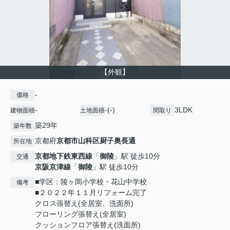
【外観】
-
価格
-
-(-)
3LDK
建物面積
土地面積
間取り
築29年
築年数
京都府
京都市山科区
厨子奥長通
所在地
京都地下鉄東西線
「
御陵
」駅 徒歩10分
交通
京阪京津線
「
御陵
」駅 徒歩10分
■学区：陵ヶ岡小学校・花山中学校
備考
■２０２２年１１月リフォーム完了
クロス張替え(全居室、洗面所)
フローリング張替え(全居室)
クッションフロア張替え(洗面所)