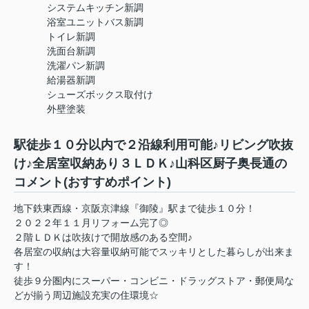
システムキッチン新調
浴室ユニットバス新調
トイレ新調
洗面台新調
洗濯パン新調
給湯器新調
シューズボックス取付け
外壁塗装
駅徒歩１０分以内で２沿線利用可能♪リビング吹抜
け♪全居室収納あり３ＬＤＫ♪山科区厨子奥長通の
コメント(おすすめポイント)
地下鉄東西線・京阪京津線『御陵』駅まで徒歩１０分！
２０２２年１１月リフォーム完了◎
２階ＬＤＫは吹抜けで開放感のある空間♪
各居室の収納は大容量収納可能でスッキリとした暮らしが出来ま
す！
徒歩９分圏内にスーパー・コンビニ・ドラッグストア・郵便局な
どが揃う周辺施設充実の住環境☆