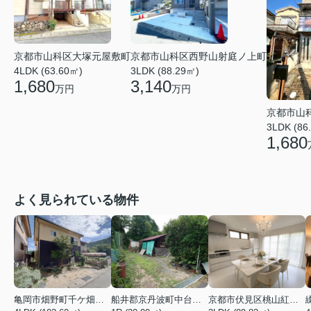
京都市山科区大塚元屋敷町
京都市山科区西野山射庭ノ上町
4LDK (63.60㎡)
3LDK (88.29㎡)
1,680
3,140
万円
万円
京都市山
3LDK (86
1,680
よく見られている物件
亀岡市畑野町千ケ畑高橋
船井郡京丹波町中台土橋
京都市伏見区桃山紅雪町