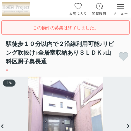
お気に入り
閲覧履歴
メニュー
この物件の募集は終了しました。
駅徒歩１０分以内で２沿線利用可能♪リビ
ング吹抜け♪全居室収納あり３ＬＤＫ♪山
科区厨子奥長通
-
1
/
4