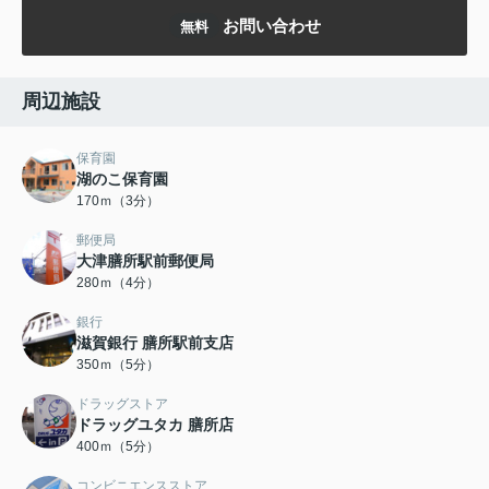
お問い合わせ
無料
周辺施設
保育園
湖のこ保育園
170ｍ（3分）
郵便局
大津膳所駅前郵便局
280ｍ（4分）
銀行
滋賀銀行 膳所駅前支店
350ｍ（5分）
ドラッグストア
ドラッグユタカ 膳所店
400ｍ（5分）
コンビニエンスストア