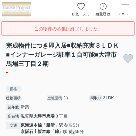
お気に入り
閲覧履歴
メニュー
この物件の募集は終了しました。
完成物件につき即入居■収納充実３ＬＤＫ
■インナーガレージ駐車１台可能■大津市
馬場三丁目２期
-
-
価格
-
-(-)
3LDK
建物面積
土地面積
間取り
新築
築年数
滋賀県
大津市
馬場
３丁目
所在地
東海道本線
「
膳所
」駅 徒歩5分
交通
京阪石山坂本線
「
錦
」駅 徒歩5分