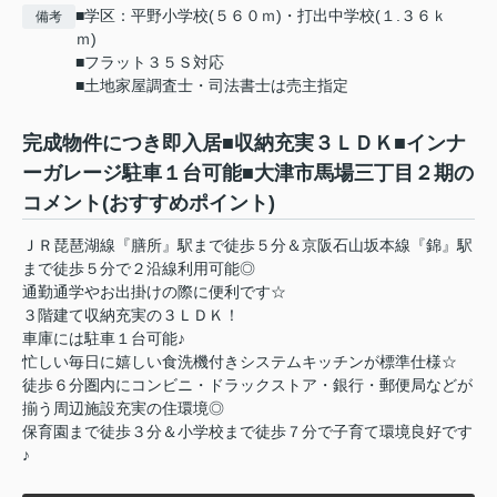
■学区：平野小学校(５６０ｍ)・打出中学校(１.３６ｋ
備考
ｍ)
■フラット３５Ｓ対応
■土地家屋調査士・司法書士は売主指定
完成物件につき即入居■収納充実３ＬＤＫ■インナ
ーガレージ駐車１台可能■大津市馬場三丁目２期の
コメント(おすすめポイント)
ＪＲ琵琶湖線『膳所』駅まで徒歩５分＆京阪石山坂本線『錦』駅
まで徒歩５分で２沿線利用可能◎
通勤通学やお出掛けの際に便利です☆
３階建て収納充実の３ＬＤＫ！
車庫には駐車１台可能♪
忙しい毎日に嬉しい食洗機付きシステムキッチンが標準仕様☆
徒歩６分圏内にコンビニ・ドラックストア・銀行・郵便局などが
揃う周辺施設充実の住環境◎
保育園まで徒歩３分＆小学校まで徒歩７分で子育て環境良好です
♪