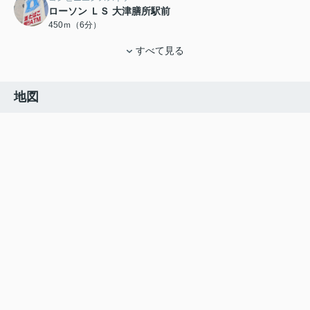
ローソン ＬＳ 大津膳所駅前
450ｍ（6分）
すべて見る
地図