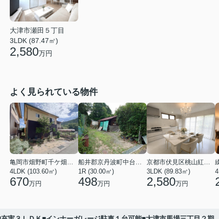
大津市瀬田５丁目
3LDK (87.47㎡)
2,580
万円
よく見られている物件
亀岡市畑野町千ケ畑高橋
船井郡京丹波町中台土橋
京都市伏見区桃山紅雪町
4LDK (103.60㎡)
1R (30.00㎡)
3LDK (89.83㎡)
4
670
498
2,580
万円
万円
万円
納充実３ＬＤＫ■インナーガレージ駐車１台可能■大津市馬場三丁目２期