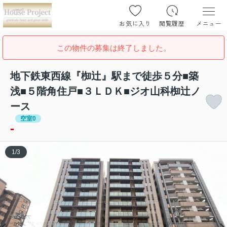
お気に入り
閲覧履歴
メニュー
この物件の募集は終了しました。
地下鉄東西線『椥辻』駅まで徒歩５分■築
浅■５階角住戸■３ＬＤＫ■ジオ山科椥辻ノ
ース
空室0
-
1
/
3