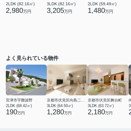
2LDK (82.16㎡)
2LDK (59.49㎡)
3LDK (82.16㎡)
2,980
1,480
3,205
万円
万円
万円
よく見られている物件
宮津市字難波野
京都市伏見区向島二ノ丸町
京都市伏見区舞台町
2LDK (68.42㎡)
3LDK (64.50㎡)
3LDK (63.72㎡)
3
190
1,280
2,180
万円
万円
万円