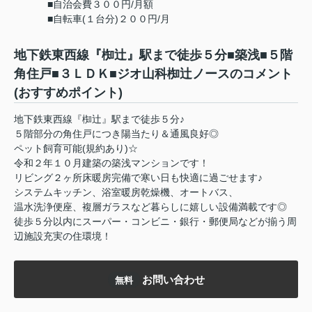
■自治会費３００円/月額
■自転車(１台分)２００円/月
地下鉄東西線『椥辻』駅まで徒歩５分■築浅■５階
角住戸■３ＬＤＫ■ジオ山科椥辻ノースのコメント
(おすすめポイント)
地下鉄東西線『椥辻』駅まで徒歩５分♪
５階部分の角住戸につき陽当たり＆通風良好◎
ペット飼育可能(規約あり)☆
令和２年１０月建築の築浅マンションです！
リビング２ヶ所床暖房完備で寒い日も快適に過ごせます♪
システムキッチン、浴室暖房乾燥機、オートバス、
温水洗浄便座、複層ガラスなど暮らしに嬉しい設備満載です◎
徒歩５分以内にスーパー・コンビニ・銀行・郵便局などが揃う周
辺施設充実の住環境！
お問い合わせ
無料