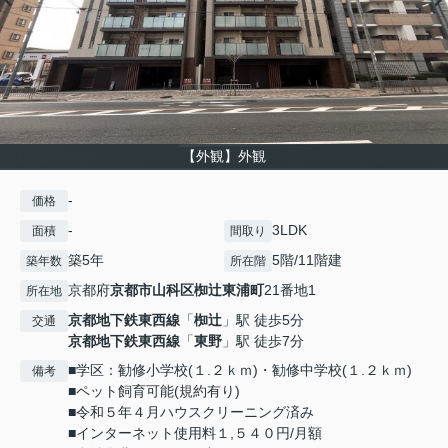
【外観】外観
-
価格
-
3LDK
面積
間取り
築5年
5階/11階建
築年数
所在階
京都府
京都市山科区
椥辻東浦町
21番地1
所在地
京都地下鉄東西線
「
椥辻
」駅 徒歩5分
交通
京都地下鉄東西線
「
東野
」駅 徒歩7分
■学区：勧修小学校(１.２ｋｍ)・勧修中学校(１.２ｋｍ)
備考
■ペット飼育可能(規約有り)
■令和５年４月ハウスクリーニング済み
■インターネット使用料１,５４０円/月額