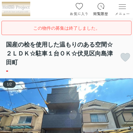
お気に入り
閲覧履歴
メニュー
この物件の募集は終了しました。
国産の桧を使用した温もりのある空間☆
２ＬＤＫ☆駐車１台ＯＫ☆伏見区向島津
田町
-
1
/
2