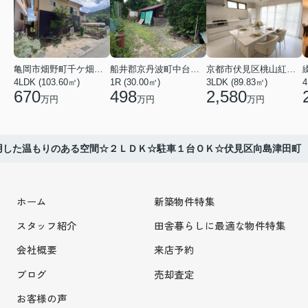
亀岡市畑野町千ケ畑高橋
船井郡京丹波町中台土橋
京都市伏見区桃山紅雪町
4LDK (103.60㎡)
1R (30.00㎡)
3LDK (89.83㎡)
4
670
498
2,580
万円
万円
万円
用した温もりのある空間☆２ＬＤＫ☆駐車１台ＯＫ☆伏見区向島津田町
ホーム
新築物件特集
スタッフ紹介
田舎暮らしに最適な物件特集
会社概要
来店予約
ブログ
売却査定
お客様の声