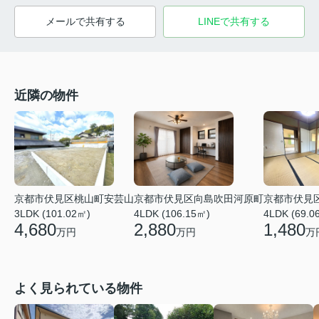
メールで共有する
LINEで共有する
近隣の物件
京都市伏見区桃山町安芸山
京都市伏見区向島吹田河原町
京都市伏見
3LDK (101.02㎡)
4LDK (106.15㎡)
4LDK (69.0
4,680
2,880
1,480
万円
万円
万
よく見られている物件