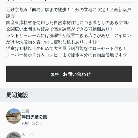
近鉄京都線『向島』駅まで徒歩１１分の立地に限定１区画新築戸
建☆
国産東濃桧材を使用した自然素材住宅につき温もりのある空間♪
玄関広い土間＆お好みで高さ調整ができる可動棚あり！
ランドリールームには洗濯竿が設置できる広さがあり、アイロン
がけや洗濯物を畳むのに便利な机もあります◎
洋室は６帖以上の広めで大容量収納可能なクローゼット付き！
スーパー徒歩２分＆コンビニまで徒歩４分の買物至便地です☆
お問い合わせ
無料
周辺施設
公園
津田児童公園
90ｍ（2分）
スーパー