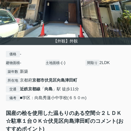
【外観】外観
-
価格
-
-(-)
2LDK
建物面積
土地面積
間取り
新築
築年数
京都府
京都市伏見区
向島津田町
所在地
近鉄京都線
「
向島
」駅 徒歩11分
交通
■学区：向島秀蓮小中学校(６５０ｍ)
備考
国産の桧を使用した温もりのある空間☆２ＬＤＫ
☆駐車１台ＯＫ☆伏見区向島津田町のコメント(お
すすめポイント)