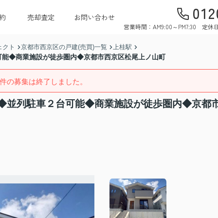
012
約
売却査定
お問い合わせ
営業時間：AM9:00～PM7:30 
ェクト
京都市西京区の戸建(売買)一覧
上桂駅
可能◆商業施設が徒歩圏内◆京都市西京区松尾上ノ山町
件の募集は終了しました。
◆並列駐車２台可能◆商業施設が徒歩圏内◆京都