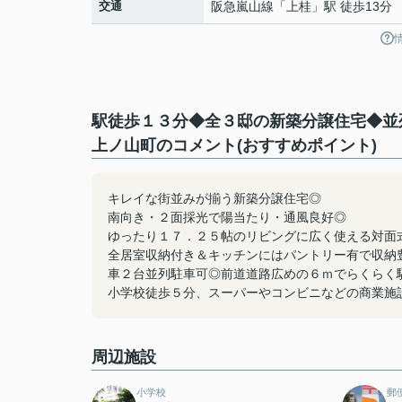
交通
阪急嵐山線
「
上桂
」駅 徒歩13分
駅徒歩１３分◆全３邸の新築分譲住宅◆並
上ノ山町のコメント(おすすめポイント)
キレイな街並みが揃う新築分譲住宅◎
南向き・２面採光で陽当たり・通風良好◎
ゆったり１７．２５帖のリビングに広く使える対面
全居室収納付き＆キッチンにはパントリー有で収納
車２台並列駐車可◎前道道路広めの６ｍでらくらく
小学校徒歩５分、スーパーやコンビニなどの商業施
周辺施設
小学校
郵