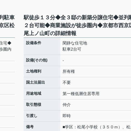
列駐車
駅徒歩１３分◆全３邸の新築分譲住宅◆並列
京区松
２台可能◆商業施設が徒歩圏内◆京都市西京
尾上ノ山町の詳細情報
住宅◆
設備条件
閑静な住宅地
歩圏内
駐車2台可
設備(その他)
-
土地権利
所有権
国土法届出
不要
用途地域
第一種低層住居専用
取引態様
仲介
引渡し
即時
備考
■学区：松尾小学校（３５０ｍ）、松