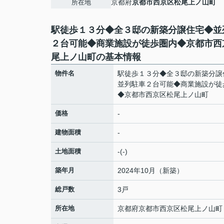
京都府
京都市西京区
松尾上ノ山町
所在地
駅徒歩１３分◆全３邸の新築分譲住宅◆並
２台可能◆商業施設が徒歩圏内◆京都市西
尾上ノ山町の基本情報
物件名
駅徒歩１３分◆全３邸の新築分譲
並列駐車２台可能◆商業施設が徒
◆京都市西京区松尾上ノ山町
価格
-
建物面積
-
土地面積
-(-)
築年月
2024年10月（新築）
総戸数
3戸
所在地
京都府
京都市西京区
松尾上ノ山町