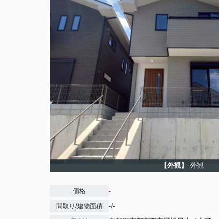
【外観】
外観
-
価格
-/-
間取り/建物面積