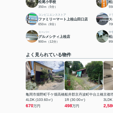
松尾小学校
松
350ｍ（5分）
5
コンビニエンスストア
ド
ファミリーマート上桂山田口店
ス
650ｍ（9分）
7
スーパー
中
グルメシティ上桂店
松
900ｍ（12分）
9
よく見られている物件
亀岡市畑野町千ケ畑高橋
船井郡京丹波町中台土橋
京都
4LDK (103.60㎡)
1R (30.00㎡)
3LDK
670
498
2,58
万円
万円