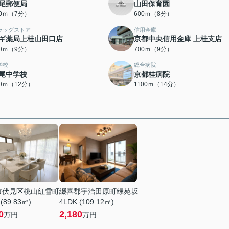
尾郵便局
山田保育園
50ｍ（7分）
600ｍ（8分）
ラッグストア
信用金庫
ギ薬局上桂山田口店
京都中央信用金庫 上桂支店
00ｍ（9分）
700ｍ（9分）
学校
総合病院
尾中学校
京都桂病院
50ｍ（12分）
1100ｍ（14分）
市伏見区桃山紅雪町
綴喜郡宇治田原町緑苑坂
 (89.83㎡)
4LDK (109.12㎡)
0
2,180
万円
万円