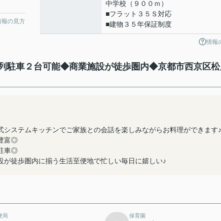
中学校（９００ｍ）
■フラット３５Ｓ対応
情報の見方
■建物３５年保証制度
情報
列駐車２台可能◆商業施設が徒歩圏内◆京都市西京区松
式システムキッチンでご家族との会話を楽しみながらお料理ができます
豊富◎
駐車◎
設が徒歩圏内に揃う生活至便地で忙しい毎日に嬉しい♪
便局
保育園