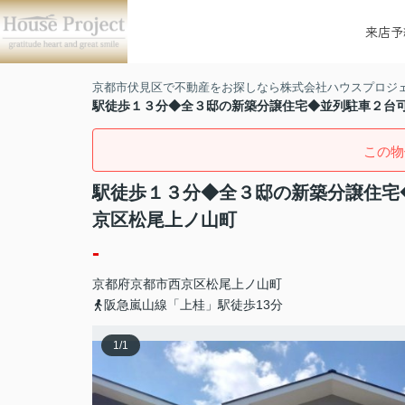
来店予
京都市伏見区で不動産をお探しなら株式会社ハウスプロジ
駅徒歩１３分◆全３邸の新築分譲住宅◆並列駐車２台
この物
駅徒歩１３分◆全３邸の新築分譲住宅
京区松尾上ノ山町
-
京都府
京都市西京区
松尾上ノ山町
阪急嵐山線「上桂」駅徒歩13分
1
/
1