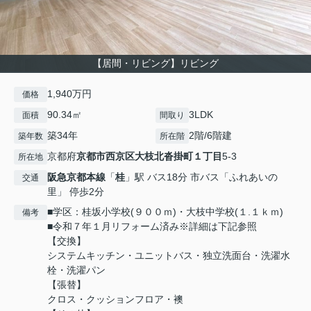
【居間・リビング】リビング
1,940万円
価格
90.34㎡
3LDK
面積
間取り
築34年
2階/6階建
築年数
所在階
京都府
京都市西京区
大枝北沓掛町１丁目
5-3
所在地
阪急京都本線
「
桂
」駅 バス18分 市バス「ふれあいの
交通
里」 停歩2分
■学区：桂坂小学校(９００ｍ)・大枝中学校(１.１ｋｍ)
備考
■令和７年１月リフォーム済み※詳細は下記参照
【交換】
システムキッチン・ユニットバス・独立洗面台・洗濯水
栓・洗濯パン
【張替】
クロス・クッションフロア・襖