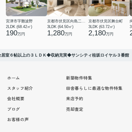
宮津市字難波野
京都市伏見区向島二ノ丸町
京都市伏見区舞台町
2LDK (68.42㎡)
3LDK (64.50㎡)
3LDK (63.72㎡)
3
190
1,280
2,180
万円
万円
万円
全居室６帖以上の３ＬＤＫ◆収納充実◆サンシティ桂坂ロイヤル３番館
ホーム
新築物件特集
スタッフ紹介
田舎暮らしに最適な物件特集
会社概要
来店予約
ブログ
売却査定
お客様の声