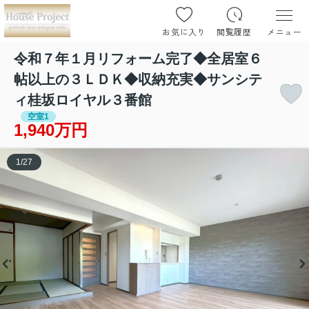
お気に入り
閲覧履歴
メニュー
令和７年１月リフォーム完了◆全居室６
帖以上の３ＬＤＫ◆収納充実◆サンシテ
ィ桂坂ロイヤル３番館
空室1
1,940万円
1
/
27