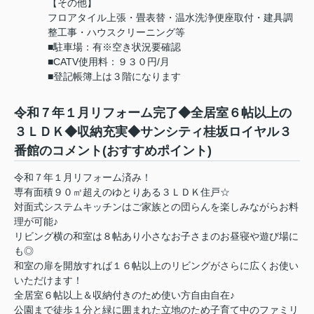
【その他】
フロアタイル上張・畳表替・温水洗浄便座取付・建具調
整工事・ハウスクリーニング等
■駐車場：有※空き状況要確認
■CATV使用料：９３０円/月
■登記帳簿上は３階になります
令和７年１月リフォーム完了◆全居室６帖以上の
３ＬＤＫ◆収納充実◆サンシティ桂坂ロイヤル３
番館のコメント(おすすめポイント)
令和７年１月リフォーム済み！
専有面積９０㎡超えのゆとりある３ＬＤＫ住戸☆
対面式システムキッチンはご家族との団らんを楽しみながらお料
理が可能♪
リビング横の和室は８帖あり小さなお子さまのお昼寝や遊び場に
も◎
和室の扉を開放すれば１６帖以上のリビングがさらに広くお使い
いただけます！
全居室６帖以上＆収納付きのため使い方自由自在♪
公園まで徒歩１分と緑に囲まれた立地のため子育て中のファミリ