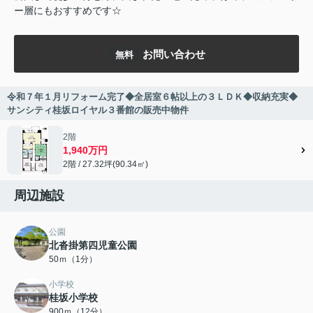
ー層にもおすすめです☆
お問い合わせ
無料
令和７年１月リフォーム完了◆全居室６帖以上の３ＬＤＫ◆収納充実◆
サンシティ桂坂ロイヤル３番館の販売中物件
2階
1,940万円
2階 / 27.32坪(90.34㎡)
周辺施設
公園
北沓掛第四児童公園
50ｍ（1分）
小学校
桂坂小学校
900ｍ（12分）