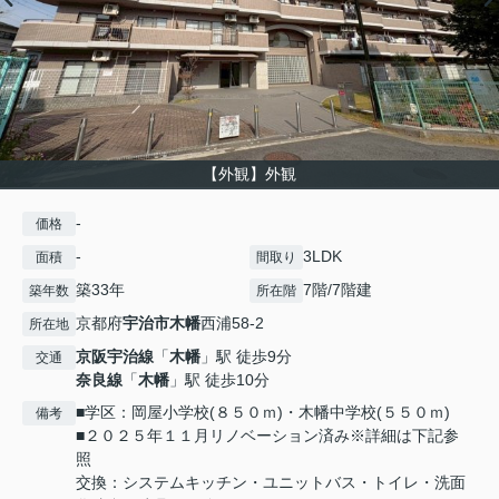
【外観】外観
-
価格
-
3LDK
面積
間取り
築33年
7階/7階建
築年数
所在階
京都府
宇治市
木幡
西浦58-2
所在地
京阪宇治線
「
木幡
」駅 徒歩9分
交通
奈良線
「
木幡
」駅 徒歩10分
■学区：岡屋小学校(８５０ｍ)・木幡中学校(５５０ｍ)
備考
■２０２５年１１月リノベーション済み※詳細は下記参
照
交換：システムキッチン・ユニットバス・トイレ・洗面