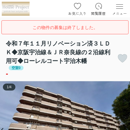
お気に入り
閲覧履歴
メニュー
この物件の募集は終了しました。
令和７年１１月リノベーション済３ＬＤ
Ｋ◆京阪宇治線＆ＪＲ奈良線の２沿線利
用可◆ローレルコート宇治木幡
空室0
-
1
/
4