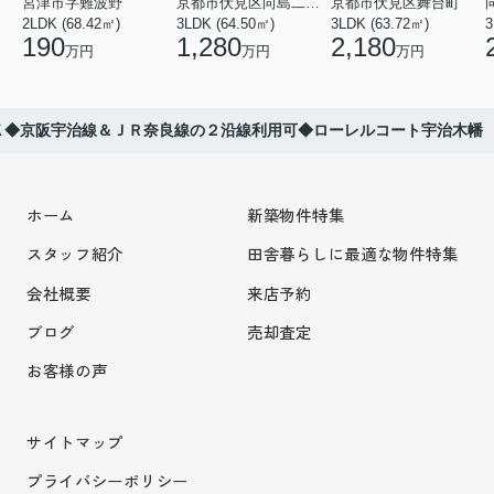
宮津市字難波野
京都市伏見区向島二ノ丸町
京都市伏見区舞台町
2LDK (68.42㎡)
3LDK (64.50㎡)
3LDK (63.72㎡)
3
190
1,280
2,180
万円
万円
万円
Ｋ◆京阪宇治線＆ＪＲ奈良線の２沿線利用可◆ローレルコート宇治木幡
ホーム
新築物件特集
スタッフ紹介
田舎暮らしに最適な物件特集
会社概要
来店予約
ブログ
売却査定
お客様の声
サイトマップ
プライバシーポリシー