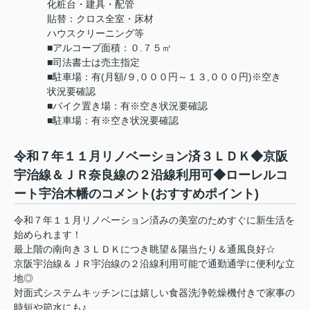
化粧台・建具・配管
貼替：クロス全室・床材
ハウスクリーニング等
■アルコーブ面積：０.７５㎡
■司法書士は売主指定
■駐車場：有(月額/９,０００円～１３,０００円)※空き
状況要確認
■バイク置き場：有※空き状況要確認
■駐車場：有※空き状況要確認
令和７年１１月リノベーション済３ＬＤＫ◆京阪
宇治線＆ＪＲ奈良線の２沿線利用可◆ローレルコ
ート宇治木幡のコメント(おすすめポイント)
令和７年１１月リノベーション済みの美室のためすぐに新生活を
始められます！
最上階の南向き３ＬＤＫにつき眺望＆陽当たり＆通風良好☆
京阪宇治線＆ＪＲ宇治線の２沿線利用可能で通勤通学に便利な立
地◎
対面式システムキッチンには嬉しい食器洗浄乾燥機付きで家事の
時短や節水にも♪