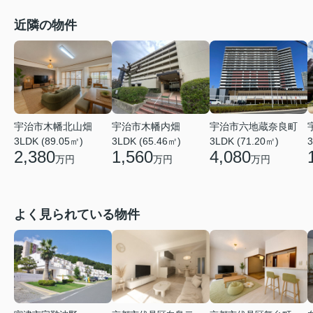
近隣の物件
宇治市六地蔵奈良町
宇治市木幡北山畑
宇治市木幡内畑
3LDK (71.20㎡)
3LDK (89.05㎡)
3LDK (65.46㎡)
3
4,080
2,380
1,560
万円
万円
万円
よく見られている物件