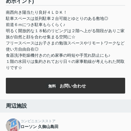
めポイント)
南西向き陽当たり良好４ＬＤＫ！
駐車スペースは並列駐車２台可能とゆとりのある敷地◎
前道６ｍにつき駐車もらくらく♪
明るく開放的な１８帖のリビングは２階へ上がる階段がありご家
族が自然と顔を合わせ集まる空間に☆
フリースペースはお子さまの勉強スペースやリモートワークなど
使い方自由自在◎
食器洗浄乾燥機付きのため家事の時短や手荒れ防止にも♪
１階の水回りは集約されており日々の家事動線が考えられた間取
りです☆
お問い合わせ
無料
周辺施設
コンビニエンスストア
ローソン 久御山島田