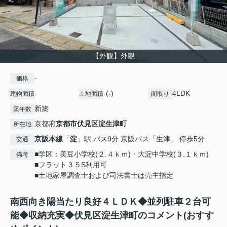
【外観】外観
-
価格
-
-(-)
4LDK
建物面積
土地面積
間取り
新築
築年数
京都府
京都市伏見区
淀生津町
所在地
京阪本線
「
淀
」駅 バス9分 京阪バス「生津」 停歩5分
交通
■学区：美豆小学校(２.４ｋｍ)・大淀中学校(３.１ｋｍ)
備考
■フラット３５S利用可
■土地家屋調査士および司法書士は売主指定
南西向き陽当たり良好４ＬＤＫ◆並列駐車２台可
能◆収納充実◆伏見区淀生津町のコメント(おすす