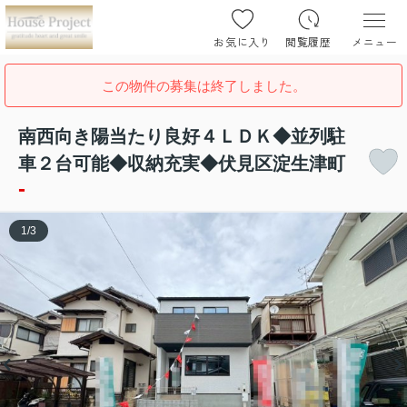
お気に入り
閲覧履歴
メニュー
この物件の募集は終了しました。
南西向き陽当たり良好４ＬＤＫ◆並列駐
車２台可能◆収納充実◆伏見区淀生津町
-
1
/
3