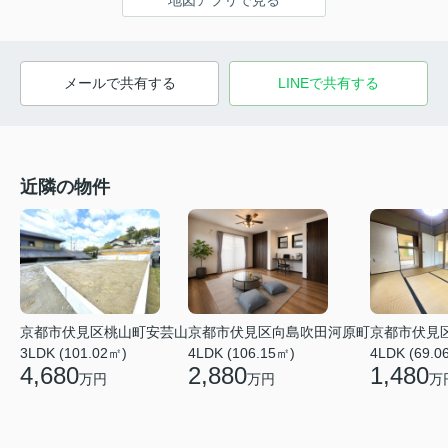
メールで共有する
LINEで共有する
近隣の物件
京都市伏見区桃山町安芸山
京都市伏見区向島吹田河原町
京都市伏見
3LDK (101.02㎡)
4LDK (106.15㎡)
4LDK (69.0
4,680
2,880
1,480
万円
万円
万