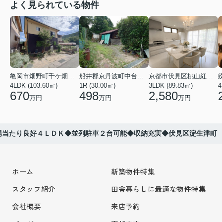
よく見られている物件
亀岡市畑野町千ケ畑高橋
船井郡京丹波町中台土橋
京都市伏見区桃山紅雪町
4LDK (103.60㎡)
1R (30.00㎡)
3LDK (89.83㎡)
4
670
498
2,580
万円
万円
万円
陽当たり良好４ＬＤＫ◆並列駐車２台可能◆収納充実◆伏見区淀生津町
ホーム
新築物件特集
スタッフ紹介
田舎暮らしに最適な物件特集
会社概要
来店予約