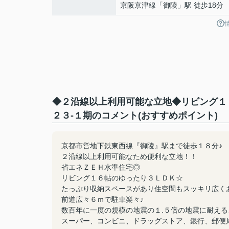
京阪京津線
「
御陵
」駅 徒歩18分
◆２沿線以上利用可能な立地◆リビング１
２３-１期のコメント(おすすめポイント)
京都市営地下鉄東西線『御陵』駅まで徒歩１８分♪
２沿線以上利用可能なため便利な立地！！
省エネＺＥＨ水準住宅◎
リビング１６帖のゆったり３ＬＤＫ☆
たっぷり収納スペースがあり住空間もスッキリ広く
前道広々６ｍで駐車楽々♪
数百年に一度の規模の地震の１.５倍の地震に耐え
スーパー、コンビニ、ドラッグストア、銀行、郵便