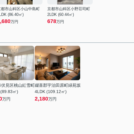
京都市山科区小山中島町
京都市山科区小野荘司町
LDK (86.40㎡)
2LDK (60.44㎡)
,680
678
万円
万円
市伏見区桃山紅雪町
綴喜郡宇治田原町緑苑坂
 (89.83㎡)
4LDK (109.12㎡)
0
2,180
万円
万円