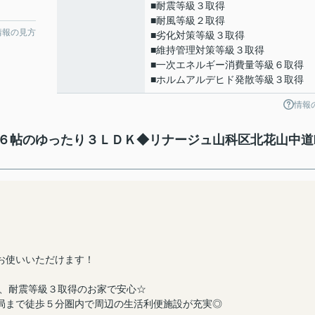
■耐震等級３取得
■耐風等級２取得
情報の見方
■劣化対策等級３取得
■維持管理対策等級３取得
■一次エネルギー消費量等級６取得
■ホルムアルデヒド発散等級３取得
情報
６帖のゆったり３ＬＤＫ◆リナージュ山科区北花山中道
お使いいただけます！
る、耐震等級３取得のお家で安心☆
局まで徒歩５分圏内で周辺の生活利便施設が充実◎