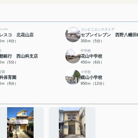
ーパー
コンビニエンスストア
レスコ 北花山店
セブンイレブン 西野八幡田
50ｍ（4分）
350ｍ（5分）
行
中学校
都銀行 西山科支店
花山中学校
00ｍ（5分）
450ｍ（6分）
育園
小学校
科保育園
鏡山小学校
00ｍ（9分）
950ｍ（12分）