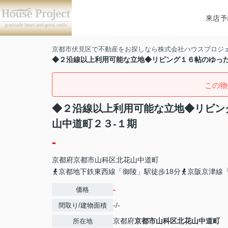
来店予
京都市伏見区で不動産をお探しなら株式会社ハウスプロジ
◆２沿線以上利用可能な立地◆リビング１６帖のゆった
この物
◆２沿線以上利用可能な立地◆リビン
山中道町２３-１期
-
京都府
京都市山科区
北花山中道町
京都地下鉄東西線「御陵」駅徒歩18分
京阪京津線「
-
価格
-/-
間取り/建物面積
京都府
京都市山科区
北花山中道町
所在地