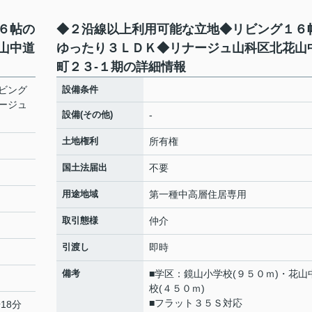
６帖の
◆２沿線以上利用可能な立地◆リビング１６
山中道
ゆったり３ＬＤＫ◆リナージュ山科区北花山
町２３-１期の詳細情報
ビング
設備条件
ージュ
設備(その他)
-
土地権利
所有権
国土法届出
不要
用途地域
第一種中高層住居専用
取引態様
仲介
引渡し
即時
備考
■学区：鏡山小学校(９５０ｍ)・花山
校(４５０ｍ)
■フラット３５Ｓ対応
18分