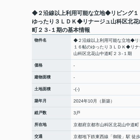
◆２沿線以上利用可能な立地◆リビング１
ゆったり３ＬＤＫ◆リナージュ山科区北花
町２３-１期の基本情報
物件名
◆２沿線以上利用可能な立地◆リ
１６帖のゆったり３ＬＤＫ◆リナ
山科区北花山中道町２３-１期
価格
-
建物面積
-
土地面積
-(-)
築年月
2024年10月（新築）
総戸数
3戸
所在地
京都府
京都市山科区
北花山中道町
交通
京都地下鉄東西線
「
御陵
」駅 徒歩