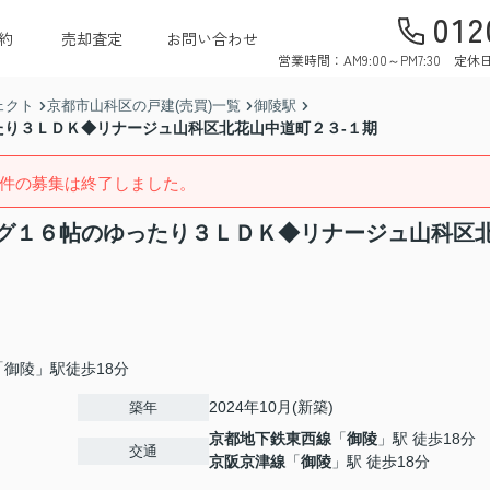
012
約
売却査定
お問い合わせ
営業時間：AM9:00～PM7:30 
ェクト
京都市山科区の戸建(売買)一覧
御陵駅
り３ＬＤＫ◆リナージュ山科区北花山中道町２３-１期
件の募集は終了しました。
グ１６帖のゆったり３ＬＤＫ◆リナージュ山科区
御陵」駅徒歩18分
2024年10月(新築)
築年
京都地下鉄東西線
「
御陵
」駅 徒歩18分
交通
京阪京津線
「
御陵
」駅 徒歩18分