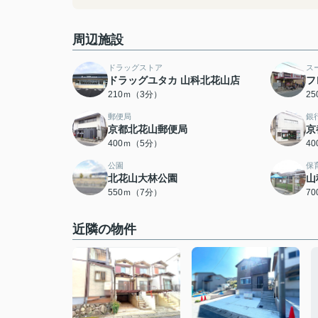
周辺施設
ドラッグストア
ス
ドラッグユタカ 山科北花山店
フ
210ｍ（3分）
2
郵便局
銀
京都北花山郵便局
京
400ｍ（5分）
4
公園
保
北花山大林公園
山
550ｍ（7分）
7
近隣の物件