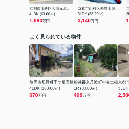
京都市山科区大塚元屋敷町
京都市山科区西野山射庭ノ上町
4LDK (63.60㎡)
3LDK (88.29㎡)
3
1,680
3,140
1
万円
万円
よく見られている物件
亀岡市畑野町千ケ畑高橋
船井郡京丹波町中台土橋
京都
4LDK (103.60㎡)
1R (30.00㎡)
3LDK
670
498
2,58
万円
万円