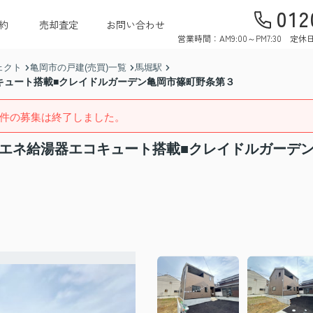
012
約
売却査定
お問い合わせ
営業時間：AM9:00～PM7:30 
ェクト
亀岡市の戸建(売買)一覧
馬堀駅
キュート搭載■クレイドルガーデン亀岡市篠町野条第３
件の募集は終了しました。
省エネ給湯器エコキュート搭載■クレイドルガーデ