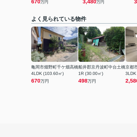
670
3,480
3
万円
万円
よく見られている物件
亀岡市畑野町千ケ畑高橋
船井郡京丹波町中台土橋
京都
4LDK (103.60㎡)
1R (30.00㎡)
3LDK
670
498
2,58
万円
万円