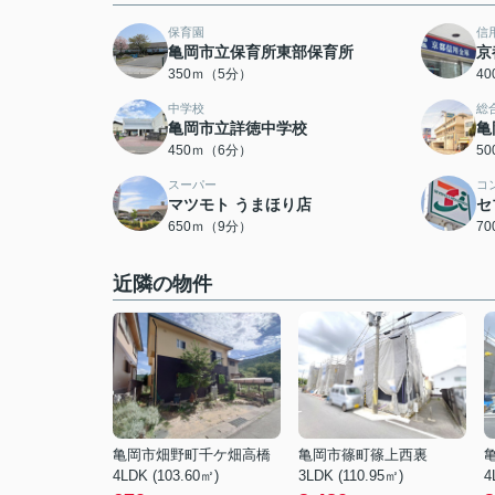
保育園
信
亀岡市立保育所東部保育所
京
350ｍ（5分）
4
中学校
総
亀岡市立詳徳中学校
亀
450ｍ（6分）
5
スーパー
コ
マツモト うまほり店
セ
650ｍ（9分）
7
近隣の物件
亀岡市畑野町千ケ畑高橋
亀岡市篠町篠上西裏
4LDK (103.60㎡)
3LDK (110.95㎡)
4