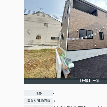
【外観】
外観
-
価格
-/-
間取り/建物面積