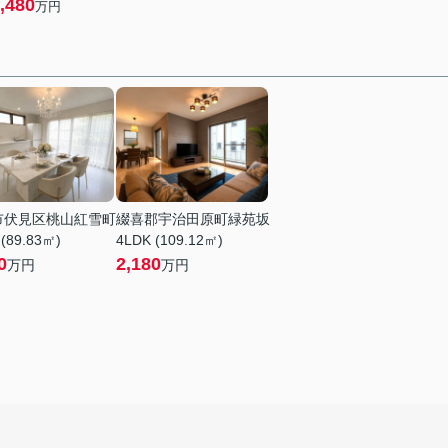
,480
万円
市伏見区桃山紅雪町
綴喜郡宇治田原町緑苑坂
 (89.83㎡)
4LDK (109.12㎡)
0
2,180
万円
万円