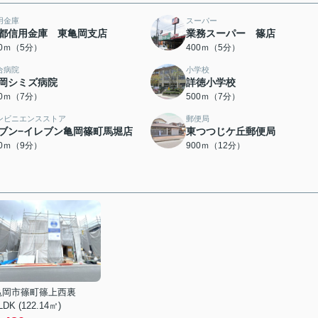
用金庫
スーパー
都信用金庫 東亀岡支店
業務スーパー 篠店
00ｍ（5分）
400ｍ（5分）
合病院
小学校
岡シミズ病院
詳徳小学校
00ｍ（7分）
500ｍ（7分）
ンビニエンスストア
郵便局
ブン−イレブン亀岡篠町馬堀店
東つつじケ丘郵便局
00ｍ（9分）
900ｍ（12分）
亀岡市篠町篠上西裏
LDK (122.14㎡)