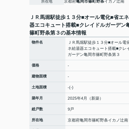
京都府
亀岡市
篠町野条
イカノ辻南
所在地
ＪＲ馬堀駅徒歩１３分■オール電化■省エ
器エコキュート搭載■クレイドルガーデン
篠町野条第３の基本情報
物件名
ＪＲ馬堀駅徒歩１３分■オール電
ネ給湯器エコキュート搭載■クレ
ガーデン亀岡市篠町野条第３
価格
-
建物面積
-
土地面積
-(-)
築年月
2025年4月（新築）
総戸数
9戸
所在地
京都府
亀岡市
篠町野条
イカノ辻南