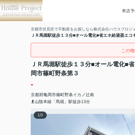
来店予
京都市伏見区で不動産をお探しなら株式会社ハウスプロジ
ＪＲ馬堀駅徒歩１３分■オール電化■省エネ給湯器エコ
この物
ＪＲ馬堀駅徒歩１３分■オール電化■
岡市篠町野条第３
-
京都府
亀岡市
篠町野条
イカノ辻南
山陰本線「馬堀」駅徒歩13分
1
/
3