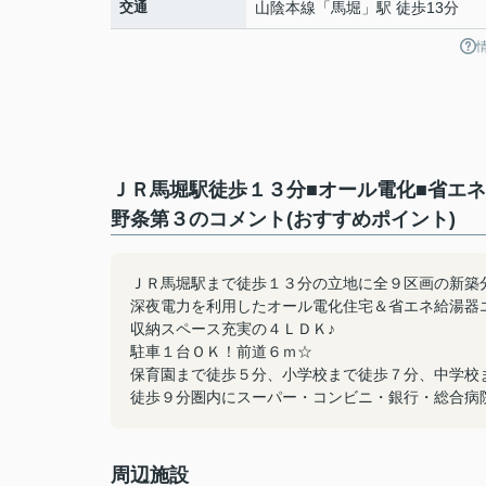
交通
山陰本線
「
馬堀
」駅 徒歩13分
ＪＲ馬堀駅徒歩１３分■オール電化■省エ
野条第３のコメント(おすすめポイント)
ＪＲ馬堀駅まで徒歩１３分の立地に全９区画の新築
深夜電力を利用したオール電化住宅＆省エネ給湯器
収納スペース充実の４ＬＤＫ♪
駐車１台ＯＫ！前道６ｍ☆
保育園まで徒歩５分、小学校まで徒歩７分、中学校
徒歩９分圏内にスーパー・コンビニ・銀行・総合病
周辺施設