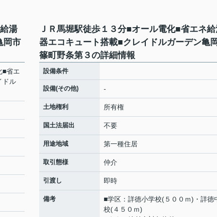
ネ給湯
ＪＲ馬堀駅徒歩１３分■オール電化■省エネ給
亀岡市
器エコキュート搭載■クレイドルガーデン亀
篠町野条第３の詳細情報
化■省エ
設備条件
イドル
設備(その他)
-
土地権利
所有権
国土法届出
不要
用途地域
第一種住居
取引態様
仲介
引渡し
即時
備考
■学区：詳徳小学校(５００ｍ)・詳徳
校(４５０ｍ)