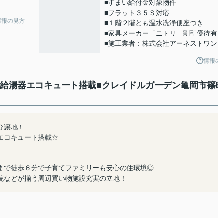
■すまい給付金対象物件
■フラット３５Ｓ対応
情報の見方
■１階２階とも温水洗浄便座つき
■家具メーカー「ニトリ」割引優待有
■施工業者：株式会社アーネストワン
情報
ネ給湯器エコキュート搭載■クレイドルガーデン亀岡市篠
分譲地！
エコキュート搭載☆
まで徒歩６分で子育てファミリーも安心の住環境◎
院などが揃う周辺買い物施設充実の立地！