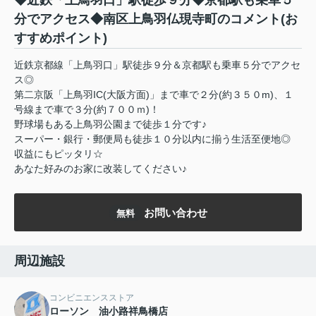
◆近鉄「上鳥羽口」駅徒歩９分◆京都駅も乗車５
分でアクセス◆南区上鳥羽仏現寺町のコメント(お
すすめポイント)
近鉄京都線「上鳥羽口」駅徒歩９分＆京都駅も乗車５分でアクセ
ス◎
第二京阪「上鳥羽IC(大阪方面)」まで車で２分(約３５０m)、１
号線まで車で３分(約７００ｍ)！
野球場もある上鳥羽公園まで徒歩１分です♪
スーパー・銀行・郵便局も徒歩１０分以内に揃う生活至便地◎
収益にもピッタリ☆
あなた好みのお家に改装してください♪
お問い合わせ
無料
周辺施設
コンビニエンスストア
ローソン 油小路祥鳥橋店