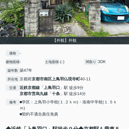
【外観】外観
-
価格
-
-(-)
3DK
建物面積
土地面積
間取り
築47年
築年数
京都府
京都市南区
上鳥羽仏現寺町
40-11
所在地
近鉄京都線
「
上鳥羽口
」駅 徒歩9分
交通
京都市営烏丸線
「
十条
」駅 徒歩14分
■学区：上鳥羽小学校(１.２ｋｍ)・洛南中学校(１.５ｋ
備考
ｍ)
■契約不適合責任免責