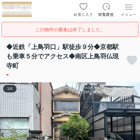
お気に入り
閲覧履歴
メニュー
この物件の募集は終了しました。
◆近鉄「上鳥羽口」駅徒歩９分◆京都駅
も乗車５分でアクセス◆南区上鳥羽仏現
寺町
-
1
/
4