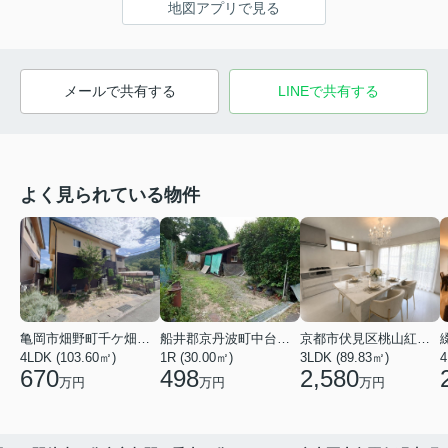
地図アプリで見る
メールで共有する
LINEで共有する
よく見られている物件
亀岡市畑野町千ケ畑高橋
船井郡京丹波町中台土橋
京都市伏見区桃山紅雪町
4LDK (103.60㎡)
1R (30.00㎡)
3LDK (89.83㎡)
4
670
498
2,580
万円
万円
万円