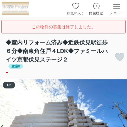
お気に入り
閲覧履歴
メニュー
この物件の募集は終了しました。
◆室内リフォーム済み◆近鉄伏見駅徒歩
６分◆南東角住戸４LDK◆ファミールハ
イツ京都伏見ステージ２
空室0
-
1
/
6