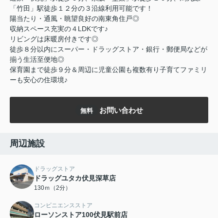
「竹田」駅徒歩１２分の３沿線利用可能です！
陽当たり・通風・眺望良好の南東角住戸◎
収納スペース充実の４LDKです♪
リビングは床暖房付きです◎
徒歩８分以内にスーパー・ドラッグストア・銀行・郵便局などが
揃う生活至便地◎
保育園まで徒歩９分＆周辺に児童公園も複数有り子育てファミリ
ーも安心の住環境♪
お問い合わせ
無料
周辺施設
ドラッグストア
ドラッグユタカ伏見深草店
130ｍ（2分）
コンビニエンスストア
ローソンストア100伏見駅前店