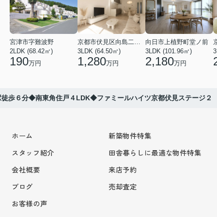
宮津市字難波野
京都市伏見区向島二ノ丸町
向日市上植野町堂ノ前
2LDK (68.42㎡)
3LDK (64.50㎡)
3LDK (101.96㎡)
3
190
1,280
2,180
万円
万円
万円
徒歩６分◆南東角住戸４LDK◆ファミールハイツ京都伏見ステージ２
ホーム
新築物件特集
スタッフ紹介
田舎暮らしに最適な物件特集
会社概要
来店予約
ブログ
売却査定
お客様の声