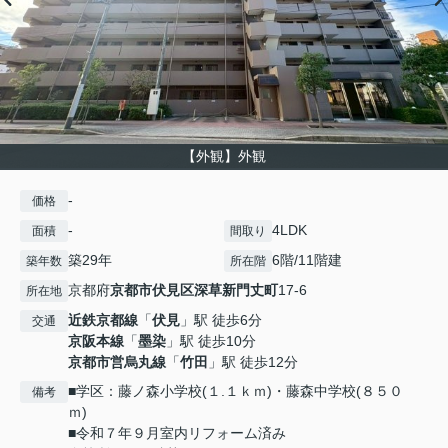
【外観】外観
-
価格
-
4LDK
面積
間取り
築29年
6階/11階建
築年数
所在階
京都府
京都市伏見区
深草新門丈町
17-6
所在地
近鉄京都線
「
伏見
」駅 徒歩6分
交通
京阪本線
「
墨染
」駅 徒歩10分
京都市営烏丸線
「
竹田
」駅 徒歩12分
■学区：藤ノ森小学校(１.１ｋｍ)・藤森中学校(８５０
備考
ｍ)
■令和７年９月室内リフォーム済み