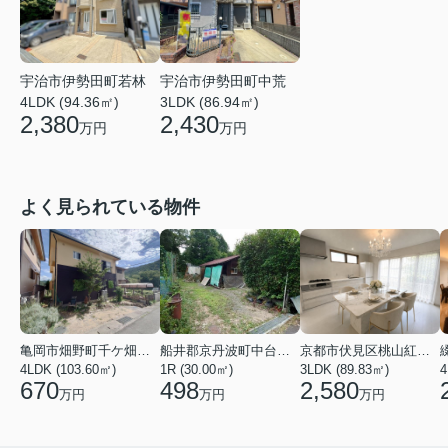
宇治市伊勢田町若林
宇治市伊勢田町中荒
4LDK (94.36㎡)
3LDK (86.94㎡)
2,380
2,430
万円
万円
よく見られている物件
亀岡市畑野町千ケ畑高橋
船井郡京丹波町中台土橋
京都市伏見区桃山紅雪町
4LDK (103.60㎡)
1R (30.00㎡)
3LDK (89.83㎡)
4
670
498
2,580
万円
万円
万円