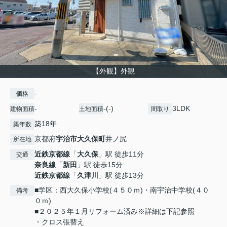
【外観】外観
-
価格
-
-(-)
3LDK
建物面積
土地面積
間取り
築18年
築年数
京都府
宇治市
大久保町
井ノ尻
所在地
近鉄京都線
「
大久保
」駅 徒歩11分
交通
奈良線
「
新田
」駅 徒歩15分
近鉄京都線
「
久津川
」駅 徒歩13分
■学区：西大久保小学校(４５０ｍ)・南宇治中学校(４０
備考
０ｍ)
■２０２５年１月リフォーム済み※詳細は下記参照
・クロス張替え