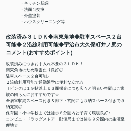
・キッチン新調
・洗面台交換
・外壁塗装
・ハウスクリーニング等
改装済み３ＬＤＫ◆南東角地◆駐車スペース２台
可能◆２沿線利用可能◆宇治市大久保町井ノ尻の
コメント(おすすめポイント)
改装済みにつきお手入れ不要の３ＬＤＫ！
南東角地のため陽当たり良好◎
駐車スペース２台可能♪
２沿線利用可能で通勤通学に便利な立地☆
リビングは１９帖以上＆３面採光につき広々と明るい空間はご家
族の団らんにおすすめです☆
全居室収納スペース付き＆廊下・玄関にも収納スペース付きで収
納充実◎
保育園・小中学校までは徒歩６分圏内と子育て環境良好♪
コンビニ・ドラッグストア・郵便局までは徒歩９分圏内の生活至
便地☆