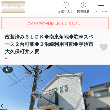
お気に入り
閲覧履歴
メニュー
この物件の募集は終了しました。
改装済み３ＬＤＫ◆南東角地◆駐車スペ
ース２台可能◆２沿線利用可能◆宇治市
大久保町井ノ尻
-
1
/
7