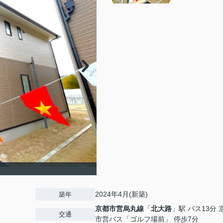
2024年4月(新築)
築年
京都市営烏丸線
「
北大路
」駅 バス13分 
交通
市営バス「ゴルフ場前」 停歩7分