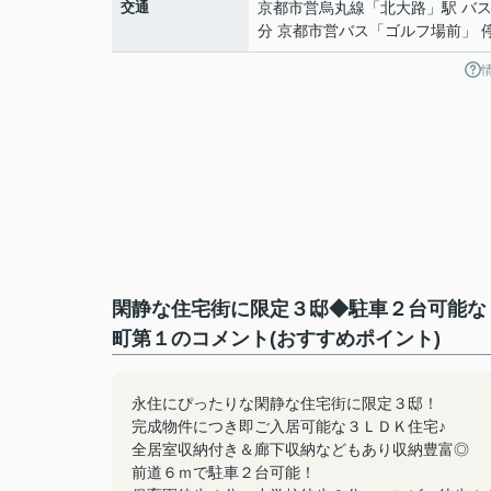
交通
京都市営烏丸線
「
北大路
」駅 バス
分 京都市営バス「ゴルフ場前」 
閑静な住宅街に限定３邸◆駐車２台可能な
町第１のコメント(おすすめポイント)
永住にぴったりな閑静な住宅街に限定３邸！
完成物件につき即ご入居可能な３ＬＤＫ住宅♪
全居室収納付き＆廊下収納などもあり収納豊富◎
前道６ｍで駐車２台可能！