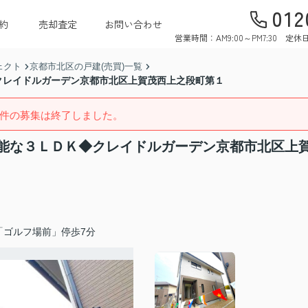
012
約
売却査定
お問い合わせ
営業時間：AM9:00～PM7:30 
ェクト
京都市北区の戸建(売買)一覧
クレイドルガーデン京都市北区上賀茂西上之段町第１
件の募集は終了しました。
能な３ＬＤＫ◆クレイドルガーデン京都市北区上
「ゴルフ場前」停歩7分