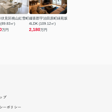
市伏見区桃山紅雪町
綴喜郡宇治田原町緑苑坂
 (89.83㎡)
4LDK (109.12㎡)
0
2,180
万円
万円
ップ
シーポリシー