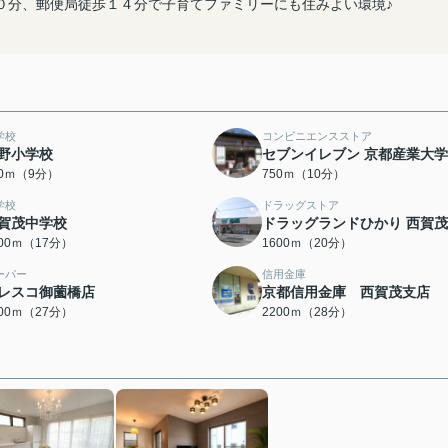
０分、郵便局徒歩１４分で子育てファミリーにも住みよい環境♪
学校
コンビニエンスストア
野小学校
セブンイレブン 京都産業大
50ｍ（9分）
750ｍ（10分）
学校
ドラッグストア
賀茂中学校
ドラッグランドひかり 西賀
300ｍ（17分）
1600ｍ（20分）
ーパー
信用金庫
レスコ御薗橋店
京都信用金庫 西賀茂支店
100ｍ（27分）
2200ｍ（28分）