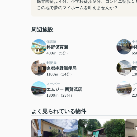
保育園徒歩４分、小学校徒歩９分、コンビニ徒歩１
この地で夢のマイホームを叶えませんか？
周辺施設
保育園
小
柊野保育園
柊
400ｍ（5分）
6
郵便局
中
京都柊野郵便局
西
1100ｍ（14分）
1
スーパー
ス
エムジー 西賀茂店
フ
1800ｍ（23分）
2
よく見られている物件