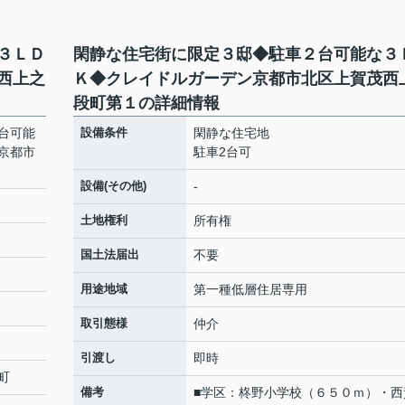
３ＬＤ
閑静な住宅街に限定３邸◆駐車２台可能な３
西上之
Ｋ◆クレイドルガーデン京都市北区上賀茂西
段町第１の詳細情報
台可能
設備条件
閑静な住宅地
京都市
駐車2台可
設備(その他)
-
土地権利
所有権
国土法届出
不要
用途地域
第一種低層住居専用
取引態様
仲介
引渡し
即時
町
備考
■学区：柊野小学校（６５０ｍ）・西