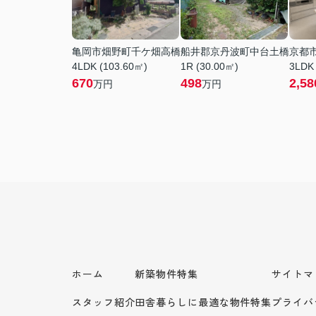
亀岡市畑野町千ケ畑高橋
船井郡京丹波町中台土橋
京都
4LDK (103.60㎡)
1R (30.00㎡)
3LDK
670
498
2,58
万円
万円
ホーム
新築物件特集
サイトマ
スタッフ紹介
田舎暮らしに最適な物件特集
プライバ