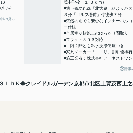
13
茂中学校（１.３ｋｍ）
停歩7分
■地下鉄烏丸線「北大路」駅よりバス
３分「ゴルフ場前」停徒歩７分
情報の見方
■突然の雨でも安心なインナーバルコ
ー仕様
■全居室６帖以上のゆったり間取り
■フラット３５Ｓ対応
■１階２階とも温水洗浄便座つき
■家具メーカー「ニトリ」割引優待有
■施工業者：株式会社アーネストワン
情報
３ＬＤＫ◆クレイドルガーデン京都市北区上賀茂西上之