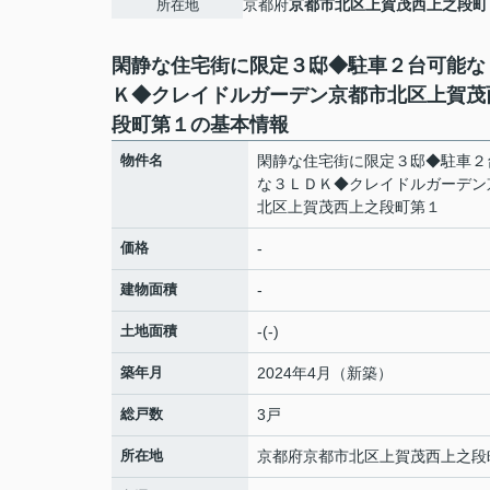
京都府
京都市北区
上賀茂西上之段町
所在地
閑静な住宅街に限定３邸◆駐車２台可能な
Ｋ◆クレイドルガーデン京都市北区上賀茂
段町第１の基本情報
物件名
閑静な住宅街に限定３邸◆駐車２
な３ＬＤＫ◆クレイドルガーデン
北区上賀茂西上之段町第１
価格
-
建物面積
-
土地面積
-(-)
築年月
2024年4月（新築）
総戸数
3戸
所在地
京都府
京都市北区
上賀茂西上之段