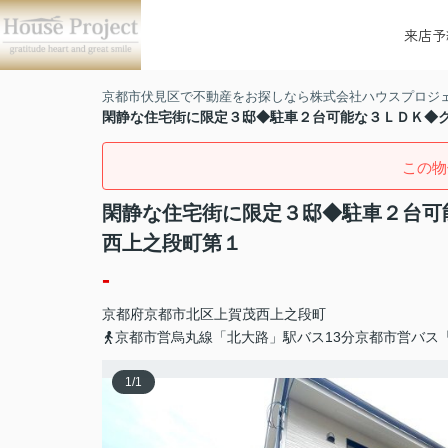
来店予
京都市伏見区で不動産をお探しなら株式会社ハウスプロジ
閑静な住宅街に限定３邸◆駐車２台可能な３ＬＤＫ◆
この物
閑静な住宅街に限定３邸◆駐車２台可
西上之段町第１
-
京都府
京都市北区
上賀茂西上之段町
京都市営烏丸線「北大路」駅バス13分京都市営バス
1
/
1