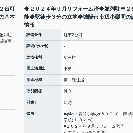
２台可
◆２０２４年９月リフォーム済◆並列駐車２
の基本
能◆駅徒歩３分の立地◆城陽市市辺小梨間の
情報
並列駐
設備条件
駐車2台可
城陽市
設備(その他)
-
土地権利
所有権
国土法届出
不要
用途地域
第一種住居
取引態様
仲介
引渡し
即時
備考
■学区：青谷小学校(６００ｍ)・南城
学校(１.３ｋｍ)
■２０２４年９月リフォーム完了
システムキッチン新調