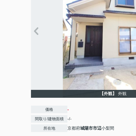
【外観】
外観
-
価格
-/-
間取り/建物面積
京都府
城陽市
市辺
小梨間
所在地