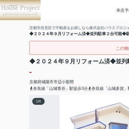
来店予
京都市伏見区で不動産をお探しなら株式会社ハウスプロジ
◆２０２４年９月リフォーム済◆並列駐車２台可能◆
この物
◆２０２４年９月リフォーム済◆並列
-
京都府
城陽市
市辺
小梨間
奈良線「山城青谷」駅徒歩3分
奈良線「山城多賀」
1
/
4