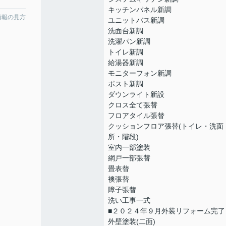
キッチンパネル新調
情報の見方
ユニットバス新調
洗面台新調
洗濯パン新調
トイレ新調
給湯器新調
モニターフォン新調
ポスト新調
ダウンライト新設
クロス全て張替
フロアタイル張替
クッションフロア張替(トイレ・洗面
所・階段)
室内一部塗装
網戸一部張替
畳表替
襖張替
障子張替
洗い工事一式
■２０２４年９月外装リフォーム完了
外壁塗装(二面)