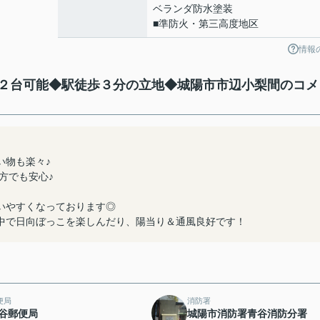
ベランダ防水塗装
■準防火・第三高度地区
情報
２台可能◆駅徒歩３分の立地◆城陽市市辺小梨間のコメ
い物も楽々♪
方でも安心♪
いやすくなっております◎
中で日向ぼっこを楽しんだり、陽当り＆通風良好です！
便局
消防署
谷郵便局
城陽市消防署青谷消防分署