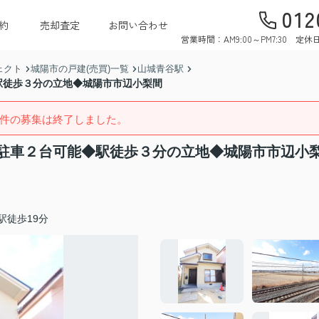
012
約
売却査定
お問い合わせ
営業時間：AM9:00～PM7:30 
ェクト
城陽市の戸建(売買)一覧
山城青谷駅
駅徒歩３分の立地◆城陽市市辺小梨間
件の募集は終了しました。
駐車２台可能◆駅徒歩３分の立地◆城陽市市辺小
駅徒歩19分