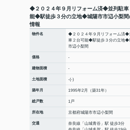
◆２０２４年９月リフォーム済◆並列駐車
能◆駅徒歩３分の立地◆城陽市市辺小梨間
情報
物件名
◆２０２４年９月リフォーム済◆
車２台可能◆駅徒歩３分の立地◆
市辺小梨間
価格
-
建物面積
-
土地面積
-(-)
築年月
1995年2月（築31年）
総戸数
1戸
所在地
京都府
城陽市
市辺
小梨間
交通
奈良線
「
山城青谷
」駅 徒歩3分
奈良線
「
山城多賀
」駅 徒歩19分