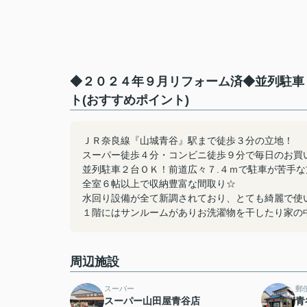
◆２０２４年９月リフォーム済◆並列駐車
ト(おすすめポイント)
ＪＲ奈良線『山城青谷』駅まで徒歩３分の立地！
スーパー徒歩４分・コンビニ徒歩９分で毎日のお買
並列駐車２台ＯＫ！前道広々７.４ｍで駐車が苦手な
全室６帖以上で収納豊富な間取り☆
水回り設備が全て新調されており、とても綺麗で使
１階にはサンルームがありお洗濯物を干したり家の
周辺施設
スーパー
郵
スーパー山田屋青谷店
青