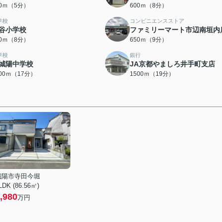
50ｍ（5分）
600ｍ（8分）
学校
コンビニエンスストア
谷小学校
ファミリーマート市辺南垣内
00ｍ（8分）
650ｍ（9分）
学校
銀行
城陽中学校
JA京都やましろ井手町支店
300ｍ（17分）
1500ｍ（19分）
城陽市寺田今堀
LDK (86.56㎡)
,980
万円