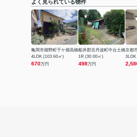
よく見られている物件
亀岡市畑野町千ケ畑高橋
船井郡京丹波町中台土橋
京都
4LDK (103.60㎡)
1R (30.00㎡)
3LDK
670
498
2,58
万円
万円