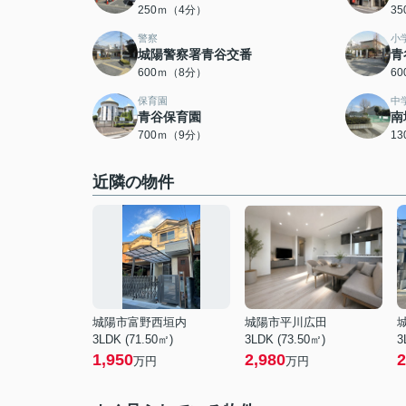
250ｍ（4分）
3
警察
小
城陽警察署青谷交番
青
600ｍ（8分）
6
保育園
中
青谷保育園
南
700ｍ（9分）
1
近隣の物件
城陽市富野西垣内
城陽市平川広田
3LDK (71.50㎡)
3LDK (73.50㎡)
3
1,950
2,980
2
万円
万円