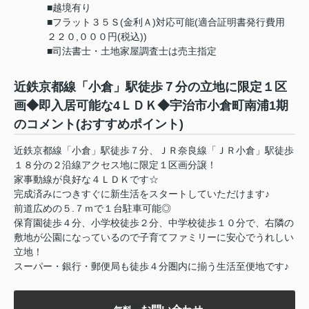
■越境有り
■フラット３５Ｓ(金利Ａ)対応可能(適合証明書発行費用
２２０,０００円(税込))
■司法書士・土地家屋調査士は売主指定
近鉄京都線「小倉」駅徒歩７分の立地に限定１区
画◆即入居可能な4ＬＤＫ◆宇治市小倉町南浦1期
のコメント(おすすめポイント)
近鉄京都線「小倉」駅徒歩７分、ＪＲ奈良線「ＪＲ小倉」駅徒歩
１８分の２沿線アクセス地に限定１区画分譲！
家事動線が良好な４ＬＤＫです☆
完成済みにつきすぐに新生活をスタートしていただけます♪
前道広めの５.７ｍで１台駐車可能◎
保育園徒歩４分、小学校徒歩２分、中学校徒歩１０分で、右隣の
敷地が公園になっているので子育てファミリーに安心でうれしい
立地！
スーパー・銀行・郵便局も徒歩４分圏内に揃う生活至便地です♪