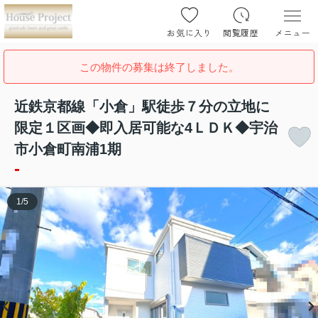
お気に入り
閲覧履歴
メニュー
この物件の募集は終了しました。
近鉄京都線「小倉」駅徒歩７分の立地に
限定１区画◆即入居可能な4ＬＤＫ◆宇治
市小倉町南浦1期
-
1
/
5