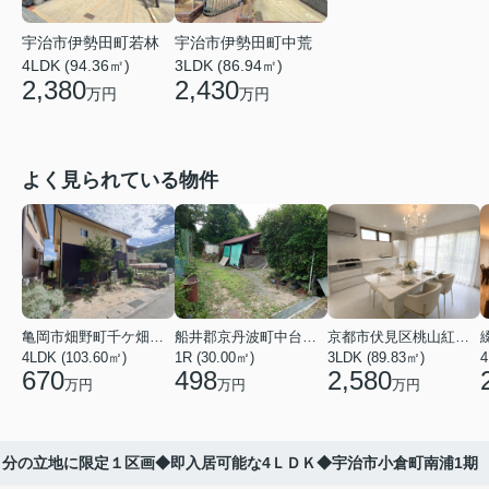
宇治市伊勢田町若林
宇治市伊勢田町中荒
4LDK (94.36㎡)
3LDK (86.94㎡)
2,380
2,430
万円
万円
よく見られている物件
亀岡市畑野町千ケ畑高橋
船井郡京丹波町中台土橋
京都市伏見区桃山紅雪町
4LDK (103.60㎡)
1R (30.00㎡)
3LDK (89.83㎡)
4
670
498
2,580
万円
万円
万円
分の立地に限定１区画◆即入居可能な4ＬＤＫ◆宇治市小倉町南浦1期