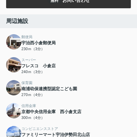
お問い合わせ
無料
周辺施設
郵便局
宇治西小倉郵便局
230ｍ（3分）
スーパー
フレスコ 小倉店
240ｍ（3分）
保育園
南浦幼保連携型認定こども園
270ｍ（4分）
信用金庫
京都中央信用金庫 西小倉支店
300ｍ（4分）
コンビニエンスストア
ファミリーマート宇治伊勢田北山店