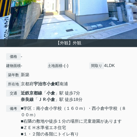
【外観】外観
-
価格
-
-(-)
4LDK
建物面積
土地面積
間取り
新築
築年数
京都府
宇治市
小倉町
南浦
所在地
近鉄京都線
「
小倉
」駅 徒歩7分
交通
奈良線
「
ＪＲ小倉
」駅 徒歩18分
■学区：南小倉小学校（１６０ｍ）・西小倉中学校（８
備考
００ｍ）
■右隣の敷地や徒歩１分の場所に児童遊園があります
■ＺＥＨ水準省エネ住宅
■１・２階の各階にトイレ有り