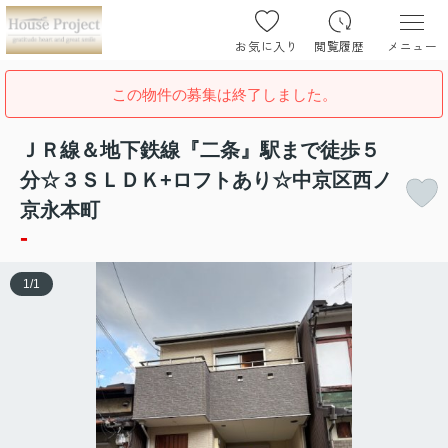
お気に入り
閲覧履歴
メニュー
この物件の募集は終了しました。
ＪＲ線＆地下鉄線『二条』駅まで徒歩５
分☆３ＳＬＤＫ+ロフトあり☆中京区西ノ
京永本町
-
1
/
1