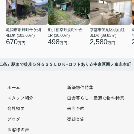
亀岡市畑野町千ケ畑高橋
船井郡京丹波町中台土橋
京都市伏見区桃山紅雪町
4LDK (103.60㎡)
1R (30.00㎡)
3LDK (89.83㎡)
4
670
498
2,580
万円
万円
万円
二条』駅まで徒歩５分☆３ＳＬＤＫ+ロフトあり☆中京区西ノ京永本町
ホーム
新築物件特集
スタッフ紹介
田舎暮らしに最適な物件特集
会社概要
来店予約
ブログ
売却査定
お客様の声