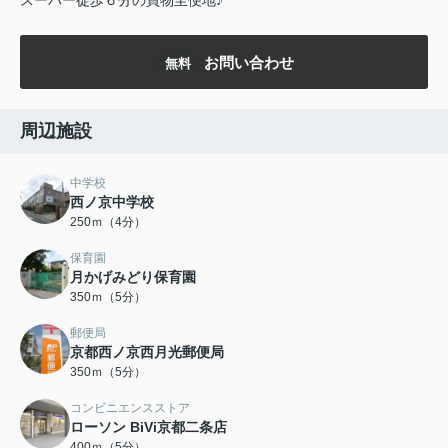
スーパー徒歩６分の買物至便地♪
お問い合わせ
無料
周辺施設
中学校
西ノ京中学校
250ｍ（4分）
保育園
月かげみどり保育園
350ｍ（5分）
郵便局
京都西ノ京西月光郵便局
350ｍ（5分）
コンビニエンスストア
ローソン BiVi京都二条店
400ｍ（5分）