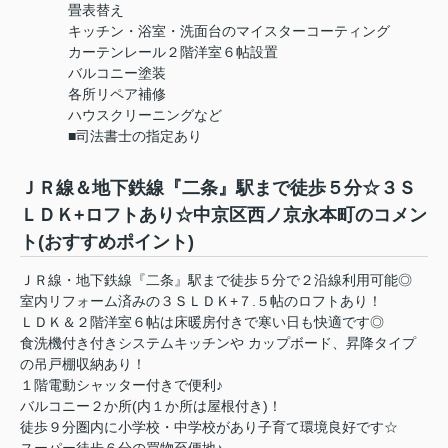
畳表替え
キッチン・浴室・洗面台のマイスターコーティング
カーテンレール２階洋室６帖設置
バルコニー塗装
各所リペア補修
ハウスクリーニングなど
■司法書士の指定あり
ＪＲ線＆地下鉄線『二条』駅まで徒歩５分☆３Ｓ
ＬＤＫ+ロフトあり☆中京区西ノ京永本町のコメン
ト(おすすめポイント)
ＪＲ線・地下鉄線『二条』駅まで徒歩５分で２沿線利用可能◎
室内リフォーム済みの３ＳＬＤＫ+７.５帖のロフトあり！
ＬＤＫ＆２階洋室６帖は床暖房付きで寒い日も快適です◎
食洗機付き付きシステムキッチンや カップボード、昇降タイプ
の吊戸棚収納あり！
１階電動シャッター付きで便利♪
バルコニー２か所(内１か所は屋根付き)！
徒歩９分圏内に小学校・中学校があり子育て環境良好です☆