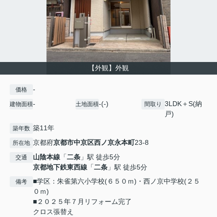
【外観】外観
-
価格
-
-(-)
3LDK＋S(納
建物面積
土地面積
間取り
戸)
築11年
築年数
京都府
京都市中京区
西ノ京永本町
23-8
所在地
山陰本線
「
二条
」駅 徒歩5分
交通
京都地下鉄東西線
「
二条
」駅 徒歩5分
■学区：朱雀第六小学校(６５０ｍ)・西ノ京中学校(２５
備考
０ｍ)
■２０２５年７月リフォーム完了
クロス張替え