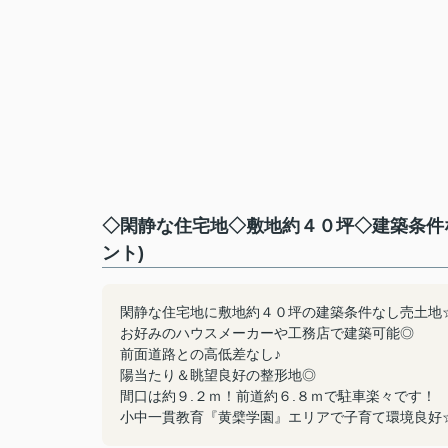
◇閑静な住宅地◇敷地約４０坪◇建築条件
ント)
閑静な住宅地に敷地約４０坪の建築条件なし売土地
お好みのハウスメーカーや工務店で建築可能◎
前面道路との高低差なし♪
陽当たり＆眺望良好の整形地◎
間口は約９.２ｍ！前道約６.８ｍで駐車楽々です！
小中一貫教育『黄檗学園』エリアで子育て環境良好