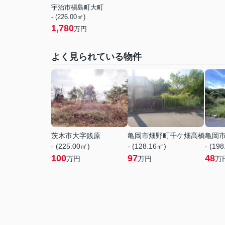
宇治市槇島町大町
- (226.00㎡)
1,780
万円
よく見られている物件
茨木市大字銭原
亀岡市畑野町千ケ畑高橋
亀岡
- (225.00㎡)
- (128.16㎡)
- (19
100
97
48
万円
万円
万