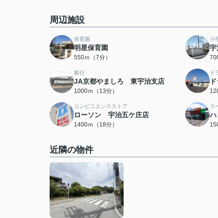
周辺施設
保育園
小
明星保育園
宇
550ｍ（7分）
7
銀行
ド
JA京都やましろ 東宇治支店
ド
1000ｍ（13分）
1
コンビニエンスストア
ス
ローソン 宇治五ケ庄店
ハ
1400ｍ（18分）
1
近隣の物件