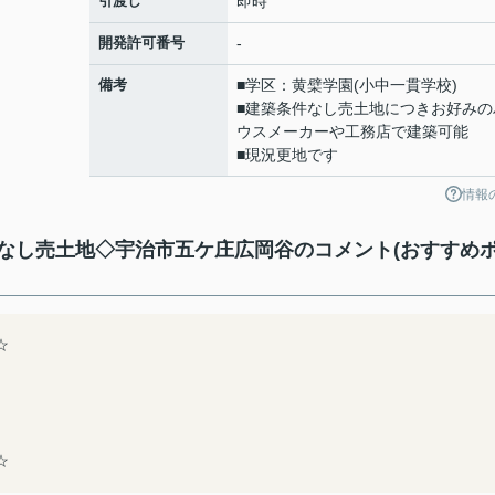
引渡し
即時
開発許可番号
-
備考
■学区：黄檗学園(小中一貫学校)
■建築条件なし売土地につきお好みの
ウスメーカーや工務店で建築可能
■現況更地です
情報
なし売土地◇宇治市五ケ庄広岡谷のコメント(おすすめ
☆
☆