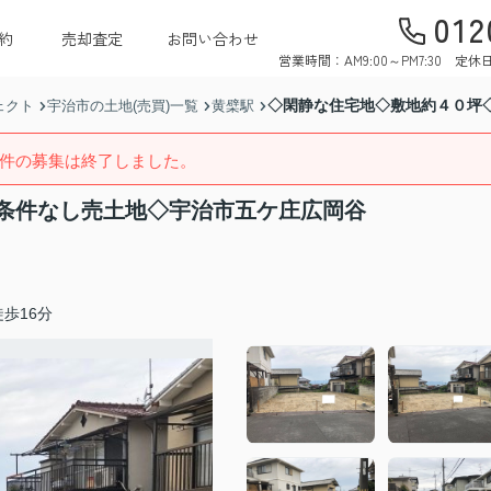
012
約
売却査定
お問い合わせ
営業時間：AM9:00～PM7:30 
◇閑静な住宅地◇敷地約４０坪
ェクト
宇治市の土地(売買)一覧
黄檗駅
件の募集は終了しました。
条件なし売土地◇宇治市五ケ庄広岡谷
歩16分