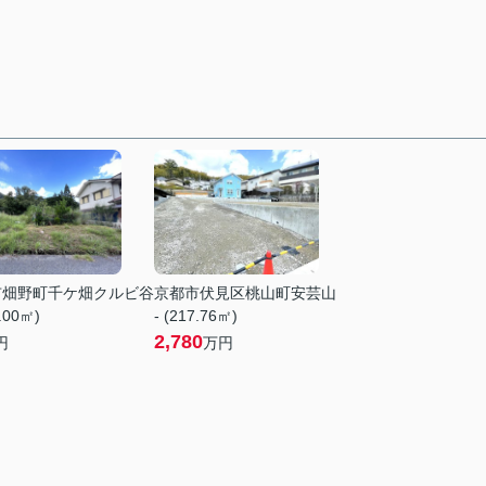
市畑野町千ケ畑クルビ谷
京都市伏見区桃山町安芸山
8.00㎡)
- (217.76㎡)
2,780
円
万円