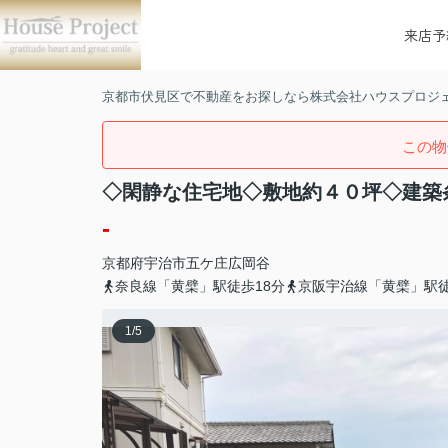
来店予
京都市伏見区で不動産をお探しなら株式会社ハウスプロジ
この物
◇閑静な住宅地◇敷地約４０坪◇建築
-
京都府
宇治市
五ケ庄
広岡谷
奈良線「黄檗」駅徒歩18分
京阪宇治線「黄檗」駅徒
1
/
5