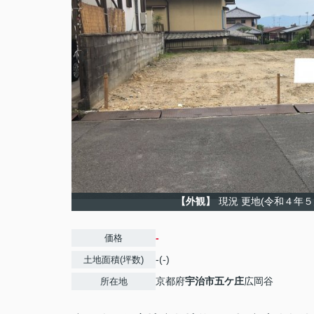
【外観】
現況 更地(令和４年５
-
価格
-(-)
土地面積(坪数)
京都府
宇治市
五ケ庄
広岡谷
所在地