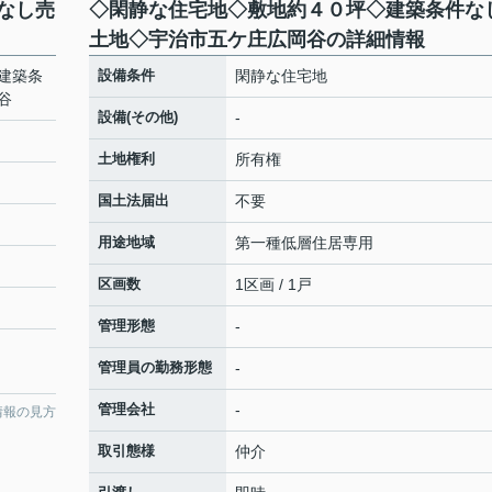
なし売
◇閑静な住宅地◇敷地約４０坪◇建築条件な
土地◇宇治市五ケ庄広岡谷の詳細情報
建築条
設備条件
閑静な住宅地
谷
設備(その他)
-
土地権利
所有権
国土法届出
不要
用途地域
第一種低層住居専用
区画数
1区画 / 1戸
管理形態
-
管理員の勤務形態
-
管理会社
-
情報の見方
取引態様
仲介