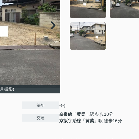
月撮影)
-(-)
築年
奈良線
「
黄檗
」駅 徒歩18分
交通
京阪宇治線
「
黄檗
」駅 徒歩16分