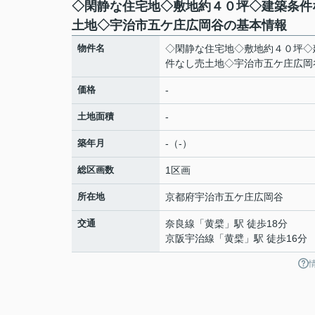
◇閑静な住宅地◇敷地約４０坪◇建築条件
土地◇宇治市五ケ庄広岡谷の基本情報
物件名
◇閑静な住宅地◇敷地約４０坪◇
件なし売土地◇宇治市五ケ庄広岡
価格
-
土地面積
-
築年月
-（-）
総区画数
1区画
所在地
京都府
宇治市
五ケ庄
広岡谷
交通
奈良線
「
黄檗
」駅 徒歩18分
京阪宇治線
「
黄檗
」駅 徒歩16分