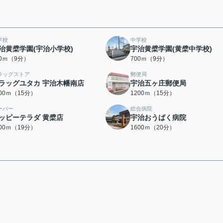
学校
中学校
治黄檗学園(宇治小学校)
宇治黄檗学園(黄檗中学校)
00ｍ（9分）
700ｍ（9分）
ラッグストア
郵便局
ラッグユタカ 宇治木幡南店
宇治五ヶ庄郵便局
200ｍ（15分）
1200ｍ（15分）
ーパー
総合病院
ッピーテラダ 黄檗店
宇治おうばく病院
500ｍ（19分）
1600ｍ（20分）