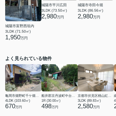
城陽市平川広田
城陽市寺田今堀
3LDK (73.50㎡)
3LDK (86.56㎡)
2,980
2,980
万円
万円
城陽市富野西垣内
3LDK (71.50㎡)
1,950
万円
よく見られている物件
亀岡市畑野町千ケ畑高橋
船井郡京丹波町中台土橋
京都市伏見区桃山紅雪町
4LDK (103.60㎡)
1R (30.00㎡)
3LDK (89.83㎡)
4
670
498
2,580
万円
万円
万円