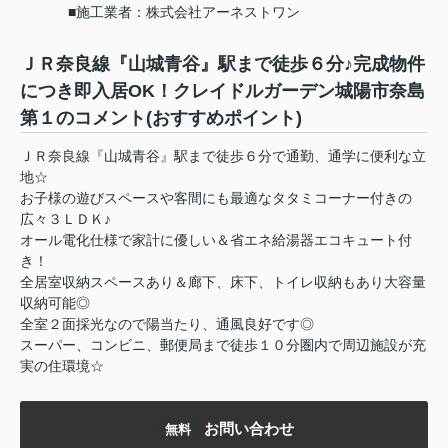
■施工業者：株式会社アーネストワン
ＪＲ奈良線『山城青谷』駅まで徒歩６分♪完成物件
につき即入居OK！クレイドルガーデン城陽市奈島
第１のコメント(おすすめポイント)
ＪＲ奈良線『山城青谷』駅まで徒歩６分で通勤、通学に便利な立
地☆
お子様の遊びスペースや客間にも最適なタタミコーナー付きの
広々３ＬＤＫ♪
オール電化仕様で家計に優しい＆省エネ給湯器エコキュート付
き！
全居室収納スペースあり＆廊下、床下、トイレ収納もあり大容量
収納可能◎
全室２面採光なので陽当たり、通風良好です◎
スーパー、コンビニ、郵便局まで徒歩１０分圏内で周辺施設が充
実の住環境☆
お問い合わせ
無料