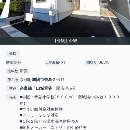
【外観】外観
-
価格
-
-(-)
3LDK
建物面積
土地面積
間取り
新築
築年数
京都府
城陽市
奈島
久保野
所在地
奈良線
「
山城青谷
」駅 徒歩6分
交通
■学区：青谷小学校(８００ｍ)・南城陽中学校(１３００
備考
ｍ)
■すまい給付金対象物件
■フラット３５Ｓ対応
■１階２階とも温水洗浄便座つき
■家具メーカー「ニトリ」割引優待有