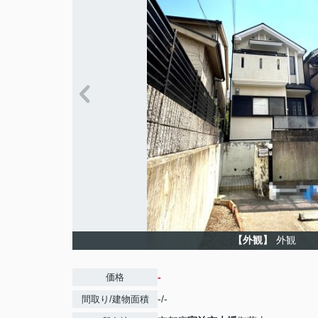
【外観】
外観
-
価格
-/-
間取り/建物面積