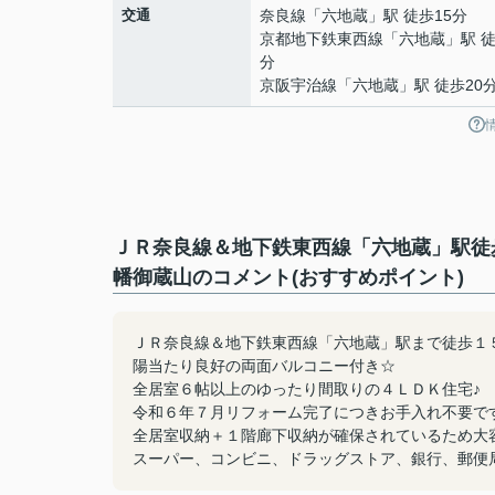
交通
奈良線
「
六地蔵
」駅 徒歩15分
京都地下鉄東西線
「
六地蔵
」駅 徒
分
京阪宇治線
「
六地蔵
」駅 徒歩20
ＪＲ奈良線＆地下鉄東西線「六地蔵」駅徒
幡御蔵山のコメント(おすすめポイント)
ＪＲ奈良線＆地下鉄東西線「六地蔵」駅まで徒歩１
陽当たり良好の両面バルコニー付き☆
全居室６帖以上のゆったり間取りの４ＬＤＫ住宅♪
令和６年７月リフォーム完了につきお手入れ不要で
全居室収納＋１階廊下収納が確保されているため大
スーパー、コンビニ、ドラッグストア、銀行、郵便