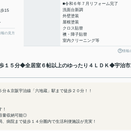
■令和６年７月リフォーム完了
洗面台新調
歩15
外壁塗装
屋根塗装
分
クロス貼替
情報の見方
襖・障子貼替
室内クリーニング等
情報
歩１５分◆全居室６帖以上のゆったり４ＬＤＫ◆宇治市
５分＆京阪宇治線「六地蔵」駅まで徒歩２０分！！
す！
容量収納可能◎
局、病院まで徒歩１４分圏内で生活利便施設が充実！