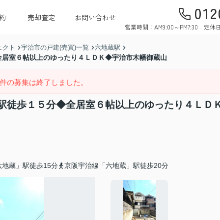
012
約
売却査定
お問い合わせ
営業時間：AM9:00～PM7:30 
ェクト
宇治市の戸建(売買)一覧
六地蔵駅
全居室６帖以上のゆったり４ＬＤＫ◆宇治市木幡御蔵山
件の募集は終了しました。
駅徒歩１５分◆全居室６帖以上のゆったり４ＬＤ
地蔵」駅徒歩15分
京阪宇治線「六地蔵」駅徒歩20分