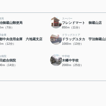
便局
スーパー
治御蔵山郵便局
フレンドマート 御蔵山店
00ｍ（7分）
850ｍ（11分）
用金庫
ドラッグストア
都中央信用金庫 六地蔵支店
ドラッグユタカ 宇治御蔵山
50ｍ（12分）
1000ｍ（13分）
合病院
中学校
田総合病院
木幡中学校
100ｍ（14分）
2000ｍ（25分）