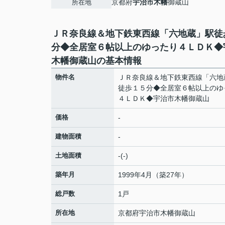
京都府
宇治市
木幡
御蔵山
所在地
ＪＲ奈良線＆地下鉄東西線「六地蔵」駅徒
分◆全居室６帖以上のゆったり４ＬＤＫ◆
木幡御蔵山の基本情報
物件名
ＪＲ奈良線＆地下鉄東西線「六地
徒歩１５分◆全居室６帖以上のゆ
４ＬＤＫ◆宇治市木幡御蔵山
価格
-
建物面積
-
土地面積
-(-)
築年月
1999年4月（築27年）
総戸数
1戸
所在地
京都府
宇治市
木幡
御蔵山