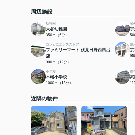
周辺施設
幼稚園
郵
大谷幼稚園
宇
350ｍ（5分）
5
コンビニエンスストア
信
ファミリーマート 伏見日野西風呂
京
店
9
900ｍ（12分）
小学校
総
木幡小学校
武
1000ｍ（13分）
1
近隣の物件