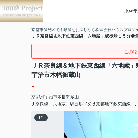
来店予
京都市伏見区で不動産をお探しなら株式会社ハウスプロジ
ＪＲ奈良線＆地下鉄東西線「六地蔵」駅徒歩１５分◆
この物
ＪＲ奈良線＆地下鉄東西線「六地蔵」
宇治市木幡御蔵山
-
京都府
宇治市
木幡
御蔵山
奈良線「六地蔵」駅徒歩15分
京都地下鉄東西線「六
1
/
1