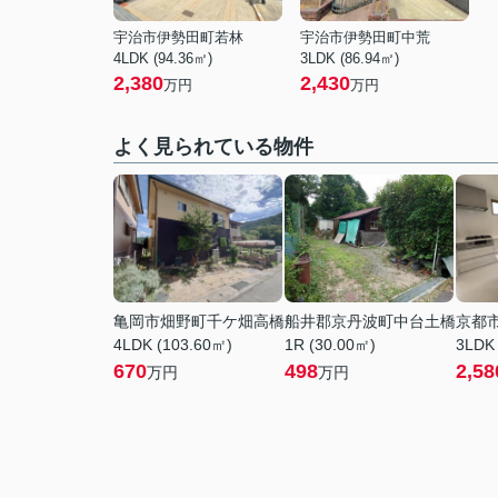
宇治市伊勢田町若林
宇治市伊勢田町中荒
4LDK (94.36㎡)
3LDK (86.94㎡)
2,380
2,430
万円
万円
よく見られている物件
亀岡市畑野町千ケ畑高橋
船井郡京丹波町中台土橋
京都
4LDK (103.60㎡)
1R (30.00㎡)
3LDK
670
498
2,58
万円
万円