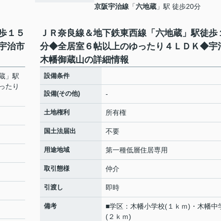
京阪宇治線
「
六地蔵
」駅 徒歩20分
歩１５
ＪＲ奈良線＆地下鉄東西線「六地蔵」駅徒歩
宇治市
分◆全居室６帖以上のゆったり４ＬＤＫ◆宇
木幡御蔵山の詳細情報
蔵」駅
設備条件
ったり
設備(その他)
-
土地権利
所有権
国土法届出
不要
用途地域
第一種低層住居専用
取引態様
仲介
引渡し
即時
備考
■学区：木幡小学校(１ｋｍ)・木幡中
(２ｋｍ)