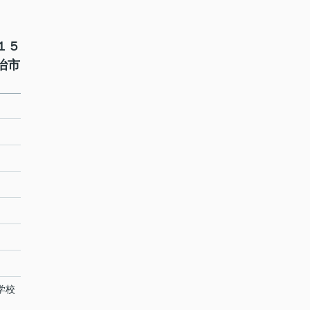
１５
治市
学校