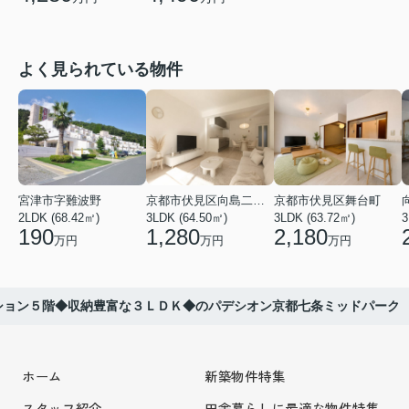
よく見られている物件
宮津市字難波野
京都市伏見区向島二ノ丸町
京都市伏見区舞台町
2LDK (68.42㎡)
3LDK (64.50㎡)
3LDK (63.72㎡)
3
190
1,280
2,180
万円
万円
万円
ション５階◆収納豊富な３ＬＤＫ◆のパデシオン京都七条ミッドパーク
ホーム
新築物件特集
スタッフ紹介
田舎暮らしに最適な物件特集