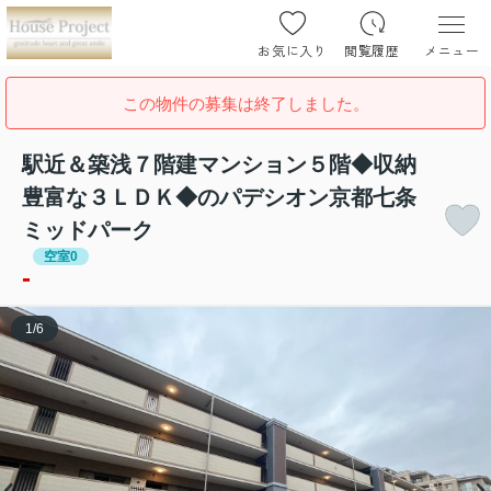
お気に入り
閲覧履歴
メニュー
この物件の募集は終了しました。
駅近＆築浅７階建マンション５階◆収納
豊富な３ＬＤＫ◆のパデシオン京都七条
ミッドパーク
空室0
-
1
/
6