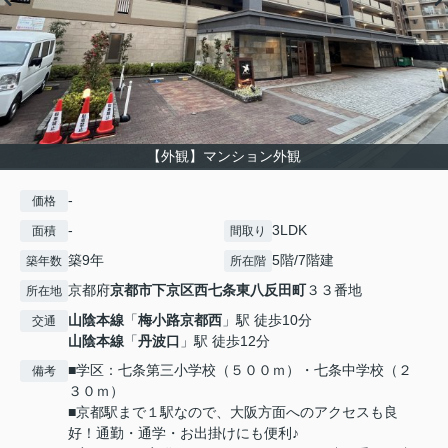
【外観】マンション外観
-
価格
-
3LDK
面積
間取り
築9年
5階/7階建
築年数
所在階
京都府
京都市下京区
西七条東八反田町
３３番地
所在地
山陰本線
「
梅小路京都西
」駅 徒歩10分
交通
山陰本線
「
丹波口
」駅 徒歩12分
■学区：七条第三小学校（５００ｍ）・七条中学校（２
備考
３０ｍ）
■京都駅まで１駅なので、大阪方面へのアクセスも良
好！通勤・通学・お出掛けにも便利♪