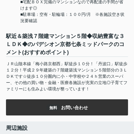
■宅配ＢＯＸ完備のマンションなので再配達の手間が省
けます◎
■駐車場：空有・駐輪場：１００円/月 ※各施設空き状
況要確認
駅近＆築浅７階建マンション５階◆収納豊富な３
ＬＤＫ◆のパデシオン京都七条ミッドパークのコ
メント(おすすめポイント)
ＪＲ山陰本線「梅小路京都西」駅徒歩１０分！「丹波口」駅徒歩
１２分！平成２９年建築の７階建築浅マンション５階部分の３Ｌ
ＤＫです☆徒歩１０分圏内に小・中学校や２４ｈ営業のスーパ
ー、その他の買い物・金融・医療各施設が充実の立地◎子育てフ
ァミリーにも住みよい環境が整っています！
お問い合わせ
無料
周辺施設