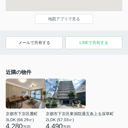
地図アプリで見る
メールで共有する
LINEで共有する
近隣の物件
京都市下京区麓町
京都市下京区東洞院通五条上る深草町
3LDK (66.29㎡)
2LDK (57.03㎡)
4,280
4,490
万円
万円