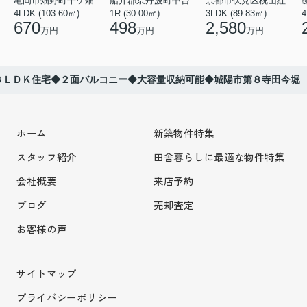
亀岡市畑野町千ケ畑高橋
船井郡京丹波町中台土橋
京都市伏見区桃山紅雪町
4LDK (103.60㎡)
1R (30.00㎡)
3LDK (89.83㎡)
4
670
498
2,580
万円
万円
万円
３ＬＤＫ住宅◆２面バルコニー◆大容量収納可能◆城陽市第８寺田今堀
ホーム
新築物件特集
スタッフ紹介
田舎暮らしに最適な物件特集
会社概要
来店予約
ブログ
売却査定
お客様の声
サイトマップ
プライバシーポリシー