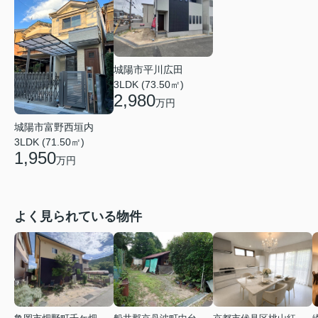
城陽市平川広田
3LDK (73.50㎡)
2,980
万円
城陽市富野西垣内
3LDK (71.50㎡)
1,950
万円
よく見られている物件