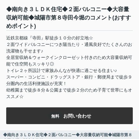
◆南向き３ＬＤＫ住宅◆２面バルコニー◆大容量
収納可能◆城陽市第８寺田今堀のコメント(おすす
めポイント)
近鉄京都線『寺田』駅徒歩１０分の好立地☆
２面ワイドバルコニーにつき陽当たり・通風良好でたくさんのお
洗濯物も干せます♪
全居室収納＆ウォークインクローゼット付きのため大容量収納可
能で住空間もスッキリ◎
トイレ２ヶ所設計で家族みんなが快適に過ごせる住まい♪
スーパー・コンビニ・ドラッグストア・銀行・郵便局まで徒歩９
分圏内の生活利便施設が充実！
幼稚園まで徒歩８分＆公園まで徒歩２分のため子育て世帯にもオ
ススメ☆
お問い合わせ
無料
◆南向き３ＬＤＫ住宅◆２面バルコニー◆大容量収納可能◆城陽市第８