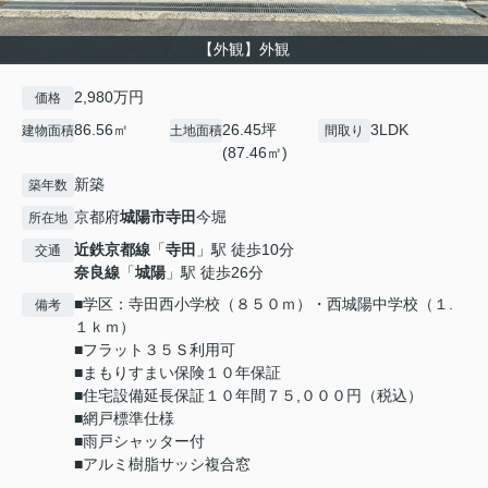
【外観】外観
2,980万円
価格
86.56㎡
26.45坪
3LDK
建物面積
土地面積
間取り
(87.46㎡)
新築
築年数
京都府
城陽市
寺田
今堀
所在地
近鉄京都線
「
寺田
」駅 徒歩10分
交通
奈良線
「
城陽
」駅 徒歩26分
■学区：寺田西小学校（８５０ｍ）・西城陽中学校（１.
備考
１ｋｍ）
■フラット３５Ｓ利用可
■まもりすまい保険１０年保証
■住宅設備延長保証１０年間７５,０００円（税込）
■網戸標準仕様
■雨戸シャッター付
■アルミ樹脂サッシ複合窓