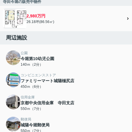
寺田今堀の販売中物件
2,980万円
26.18坪(86.56㎡)
周辺施設
公園
今堀第10幼児公園
140ｍ（2分）
コンビニエンスストア
ファミリーマート城陽樋尻店
450ｍ（6分）
信用金庫
京都中央信用金庫 寺田支店
550ｍ（7分）
郵便局
城陽今堀郵便局
550ｍ（7分）