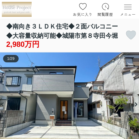
お気に入り
閲覧履歴
メニュー
◆南向き３ＬＤＫ住宅◆２面バルコニー
◆大容量収納可能◆城陽市第８寺田今堀
2,980万円
1
/
29