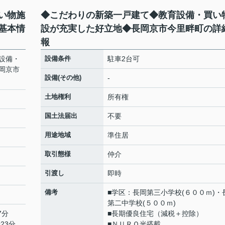
い物施
◆こだわりの新築一戸建て◆教育設備・買い
基本情
設が充実した好立地◆長岡京市今里畔町の詳
報
設備・
設備条件
駐車2台可
岡京市
設備(その他)
-
土地権利
所有権
国土法届出
不要
用途地域
準住居
取引態様
仲介
引渡し
即時
備考
■学区：長岡第三小学校(６００ｍ)・
第二中学校(５００ｍ)
7分
■長期優良住宅（減税＋控除）
23分
■ＮＵＲＯ光搭載