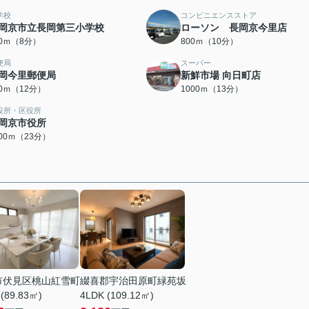
学校
コンビニエンスストア
岡京市立長岡第三小学校
ローソン 長岡京今里店
00ｍ（8分）
800ｍ（10分）
便局
スーパー
岡今里郵便局
新鮮市場 向日町店
00ｍ（12分）
1000ｍ（13分）
役所・区役所
岡京市役所
800ｍ（23分）
市伏見区桃山紅雪町
綴喜郡宇治田原町緑苑坂
 (89.83㎡)
4LDK (109.12㎡)