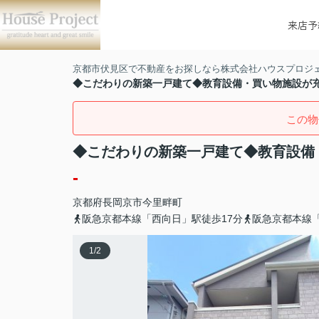
来店予
京都市伏見区で不動産をお探しなら株式会社ハウスプロジ
◆こだわりの新築一戸建て◆教育設備・買い物施設が
この物
◆こだわりの新築一戸建て◆教育設備
-
京都府
長岡京市
今里
畔町
阪急京都本線「西向日」駅徒歩17分
阪急京都本線「
1
/
2