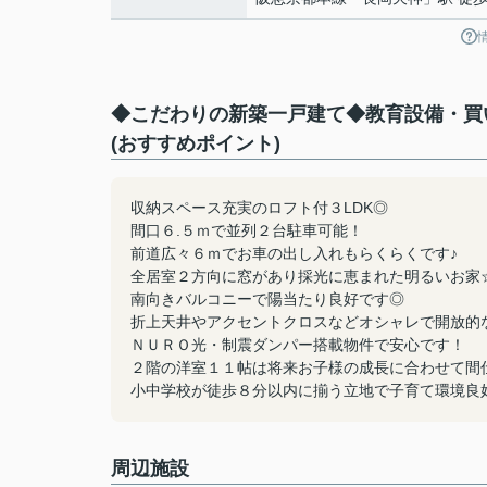
◆こだわりの新築一戸建て◆教育設備・買
(おすすめポイント)
収納スペース充実のロフト付３LDK◎
間口６.５ｍで並列２台駐車可能！
前道広々６ｍでお車の出し入れもらくらくです♪
全居室２方向に窓があり採光に恵まれた明るいお家
南向きバルコニーで陽当たり良好です◎
折上天井やアクセントクロスなどオシャレで開放的
ＮＵＲＯ光・制震ダンパー搭載物件で安心です！
２階の洋室１１帖は将来お子様の成長に合わせて間
小中学校が徒歩８分以内に揃う立地で子育て環境良
周辺施設