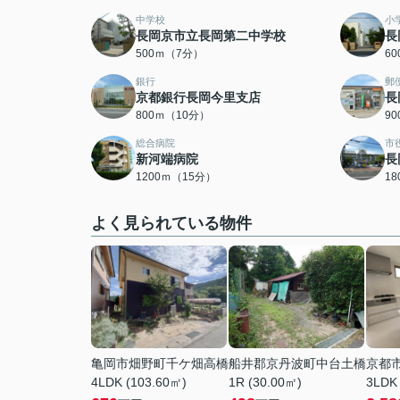
中学校
小
長岡京市立長岡第二中学校
長
500ｍ（7分）
6
銀行
郵
京都銀行長岡今里支店
長
800ｍ（10分）
9
総合病院
市
新河端病院
長
1200ｍ（15分）
1
よく見られている物件
亀岡市畑野町千ケ畑高橋
船井郡京丹波町中台土橋
京都
4LDK (103.60㎡)
1R (30.00㎡)
3LDK