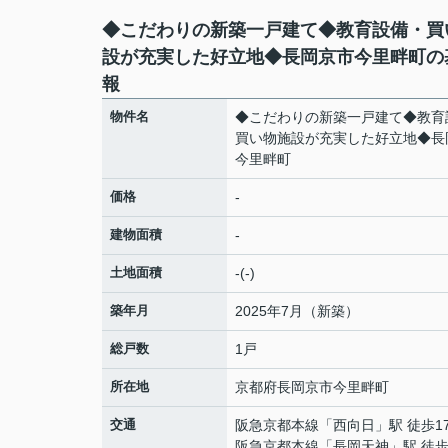
◆こだわりの新築一戸建て◆教育設備・買
設が充実した好立地◆長岡京市今里畔町の
報
物件名
◆こだわりの新築一戸建て◆教育
買い物施設が充実した好立地◆長
今里畔町
価格
-
建物面積
-
土地面積
-(-)
築年月
2025年7月（新築）
総戸数
1戸
所在地
京都府
長岡京市
今里
畔町
交通
阪急京都本線
「
西向日
」駅 徒歩1
阪急京都本線
「
長岡天神
」駅 徒歩