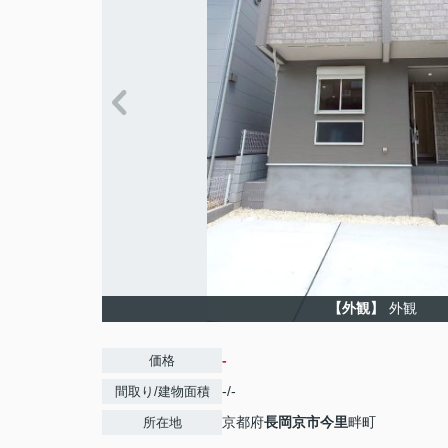
【外観】
外観
-
価格
-/-
間取り/建物面積
京都府
長岡京市
今里
畔町
所在地