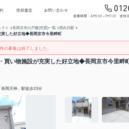
012
約
売却査定
お問い合わせ
営業時間：AM9:00～PM7:30 
ェクト
長岡京市の戸建(売買)一覧
西向日駅
充実した好立地◆長岡京市今里畔町
件の募集は終了しました。
・買い物施設が充実した好立地◆長岡京市今里畔
長岡天神」駅徒歩23分