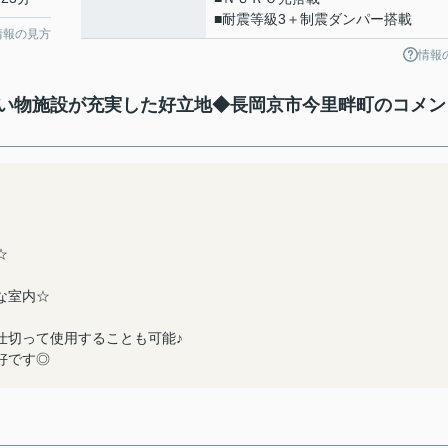
■耐震等級3＋制震ダンパー搭載
情報の見方
情報
い物施設が充実した好立地◆長岡京市今里畔町のコメン
☆
な室内☆
仕切って使用することも可能♪
好です◎