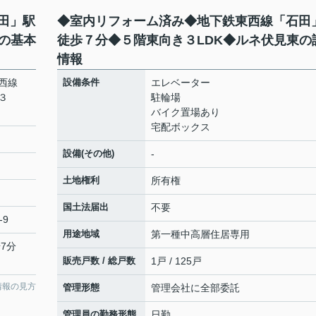
田」駅
◆室内リフォーム済み◆地下鉄東西線「石田
の基本
徒歩７分◆５階東向き３LDK◆ルネ伏見東の
情報
西線
設備条件
エレベーター
３
駐輪場
バイク置場あり
宅配ボックス
設備(その他)
-
土地権利
所有権
国土法届出
不要
-9
用途地域
第一種中高層住居専用
7分
販売戸数 / 総戸数
1戸 / 125戸
情報の見方
管理形態
管理会社に全部委託
管理員の勤務形態
日勤