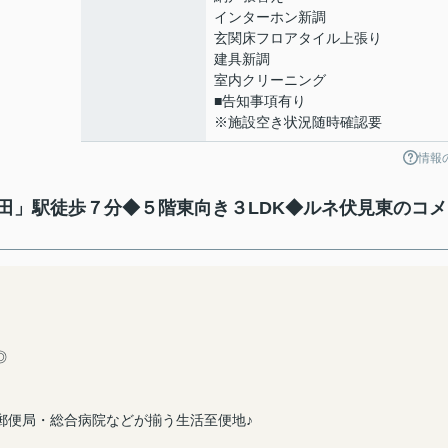
インターホン新調
玄関床フロアタイル上張り
建具新調
室内クリーニング
■告知事項有り
※施設空き状況随時確認要
情報
田」駅徒歩７分◆５階東向き３LDK◆ルネ伏見東のコメ
◎
郵便局・総合病院などが揃う生活至便地♪