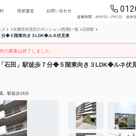
012
約
売却査定
お問い合わせ
営業時間：AM9:00～PM7:30 
ェクト
京都市伏見区のマンション(売買)一覧
石田駅
分◆５階東向き３LDK◆ルネ伏見東
件の募集は終了しました。
「石田」駅徒歩７分◆５階東向き３LDK◆ルネ伏
蔵」駅徒歩16分