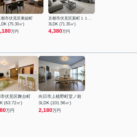
京都市伏見区東組町
京都市伏見区新町１１丁目
LDK (75.30㎡)
3LDK (71.35㎡)
,180
4,380
万円
万円
都市伏見区舞台町
向日市上植野町堂ノ前
K (63.72㎡)
3LDK (101.96㎡)
180
2,180
万円
万円