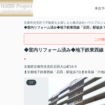
来店予
京都市伏見区で不動産をお探しなら株式会社ハウスプロジ
◆室内リフォーム済み◆地下鉄東西線「石田」駅徒歩７
この物
◆室内リフォーム済み◆地下鉄東西線
-
京都府
京都市伏見区
石田大山町
16-9
京都地下鉄東西線「石田」駅徒歩7分
奈良線「六地
1
/
7