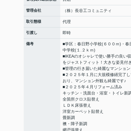
管理会社
（株）長谷工コミュニティ
取引態様
代理
引渡し
即時
備考
■学区：春日野小学校(６００ｍ)・春
中学校(１.２ｋｍ)
■IKEAのオシャレで使い勝手の良い
をジャストフィット！大きな姿見付き
■管理の行き届いた綺麗なマンション
■２０２５年１月に大規模修繕完了し
おり、マンション外観も綺麗です♪
■２０２５年４月リフォーム済み
キッチン・洗面台・浴室・トイレ新
全箇所クロス貼替え
ＬＤＫ床張替え
洋室カーペット貼替え
畳新調
襖・障子新調
網戸張替え