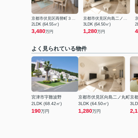
京都市伏見区両替町３丁目
京都市伏見区向島二ノ丸町
2LDK (64.55㎡)
3LDK (64.50㎡)
2
3,480
1,280
4
万円
万円
よく見られている物件
宮津市字難波野
京都市伏見区向島二ノ丸町
京
2LDK (68.42㎡)
3LDK (64.50㎡)
3LD
190
1,280
2,
万円
万円