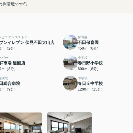
の住環境です◎
ンビニエンスストア
保育園
ブンイレブン 伏見石田大山店
石田保育園
60ｍ（2分）
450ｍ（6分）
ーパー
小学校
鮮市場 醍醐店
春日野小学校
00ｍ（8分）
600ｍ（8分）
合病院
中学校
田総合病院
春日丘中学校
50ｍ（9分）
1200ｍ（15分）