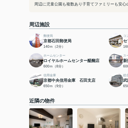
周辺に児童公園も複数あり子育てファミリーも安心
周辺施設
郵便局
コ
京都石田郵便局
セ
140ｍ（2分）
1
ホームセンター
ス
ロイヤルホームセンター醍醐店
新
600ｍ（8分）
6
信用金庫
総
京都中央信用金庫 石田支店
武
650ｍ（9分）
6
近隣の物件