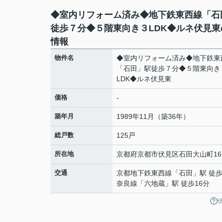
◆室内リフォーム済み◆地下鉄東西線「石
徒歩７分◆５階東向き３LDK◆ルネ伏見東
情報
物件名
◆室内リフォーム済み◆地下鉄東
「石田」駅徒歩７分◆５階東向き
LDK◆ルネ伏見東
価格
-
築年月
1989年11月（築36年）
総戸数
125戸
所在地
京都府
京都市伏見区
石田大山町
16
交通
京都地下鉄東西線
「
石田
」駅 徒歩
奈良線
「
六地蔵
」駅 徒歩16分