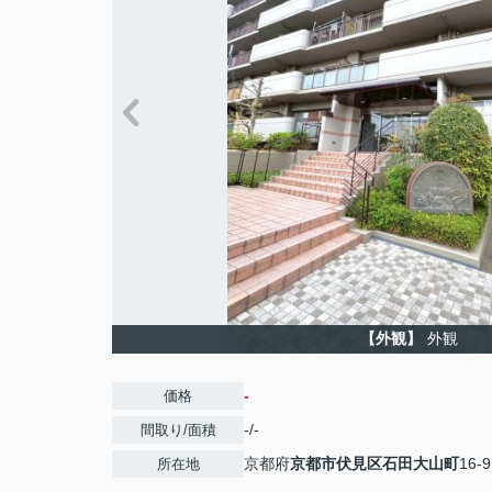
【外観】
外観
-
価格
-/-
間取り/面積
京都府
京都市伏見区
石田大山町
16-9
所在地