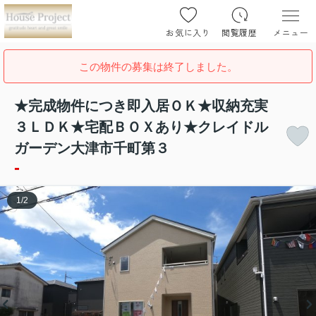
お気に入り
閲覧履歴
メニュー
この物件の募集は終了しました。
★完成物件につき即入居ＯＫ★収納充実
３ＬＤＫ★宅配ＢＯＸあり★クレイドル
ガーデン大津市千町第３
-
1
/
2