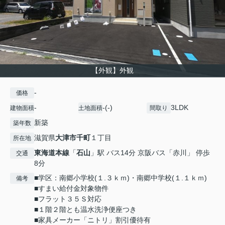
【外観】外観
-
価格
-
-(-)
3LDK
建物面積
土地面積
間取り
新築
築年数
滋賀県
大津市
千町
１丁目
所在地
東海道本線
「
石山
」駅 バス14分 京阪バス「赤川」 停歩
交通
8分
■学区：南郷小学校(１.３ｋｍ)・南郷中学校(１.１ｋｍ)
備考
■すまい給付金対象物件
■フラット３５Ｓ対応
■１階２階とも温水洗浄便座つき
■家具メーカー「ニトリ」割引優待有