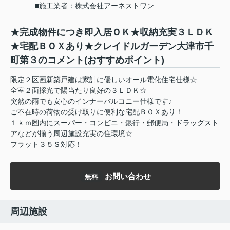
■施工業者：株式会社アーネストワン
★完成物件につき即入居ＯＫ★収納充実３ＬＤＫ
★宅配ＢＯＸあり★クレイドルガーデン大津市千
町第３のコメント(おすすめポイント)
限定２区画新築戸建は家計に優しいオール電化住宅仕様☆
全室２面採光で陽当たり良好の３ＬＤＫ☆
突然の雨でも安心のインナーバルコニー仕様です♪
ご不在時の荷物の受け取りに便利な宅配ＢＯＸあり！
１ｋｍ圏内にスーパー・コンビニ・銀行・郵便局・ドラッグスト
アなどが揃う周辺施設充実の住環境☆
フラット３５Ｓ対応！
お問い合わせ
無料
周辺施設