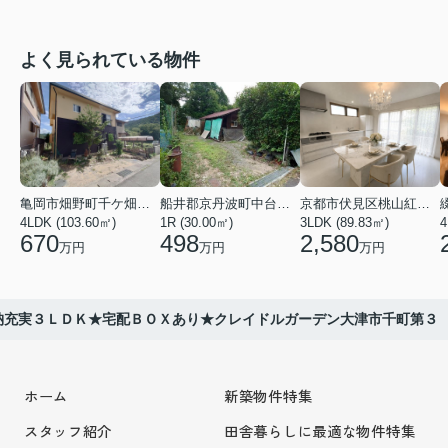
よく見られている物件
亀岡市畑野町千ケ畑高橋
船井郡京丹波町中台土橋
京都市伏見区桃山紅雪町
4LDK (103.60㎡)
1R (30.00㎡)
3LDK (89.83㎡)
4
670
498
2,580
万円
万円
万円
納充実３ＬＤＫ★宅配ＢＯＸあり★クレイドルガーデン大津市千町第３
ホーム
新築物件特集
スタッフ紹介
田舎暮らしに最適な物件特集