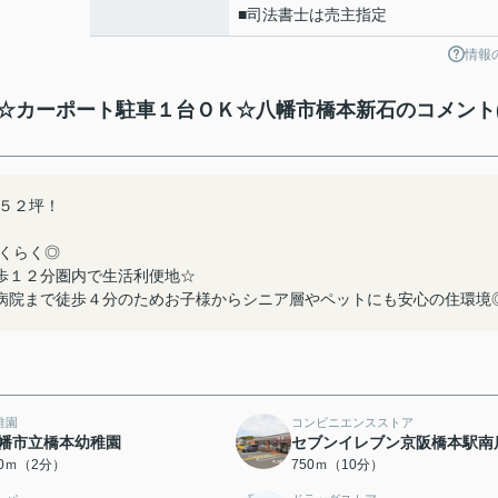
■司法書士は売主指定
情報
☆カーポート駐車１台ＯＫ☆八幡市橋本新石のコメント
５２坪！
くらく◎
歩１２分圏内で生活利便地☆
病院まで徒歩４分のためお子様からシニア層やペットにも安心の住環境
稚園
コンビニエンスストア
幡市立橋本幼稚園
セブンイレブン京阪橋本駅南
50ｍ（2分）
750ｍ（10分）