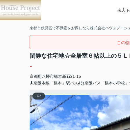
来店予
京都市伏見区で不動産をお探しなら株式会社ハウスプロジ
この物
閑静な住宅地☆全居室６帖以上の５Ｌ
-
京都府
八幡市
橋本新石
21-15
京阪本線「橋本」駅バス4分京阪バス「橋本小学校」
1
/
3