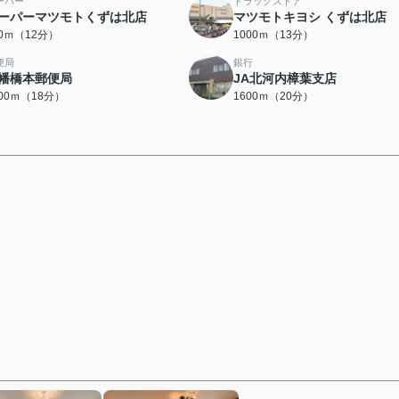
ーパー
ドラッグストア
ーパーマツモトくずは北店
マツモトキヨシ くずは北店
50ｍ（12分）
1000ｍ（13分）
便局
銀行
幡橋本郵便局
JA北河内樟葉支店
400ｍ（18分）
1600ｍ（20分）