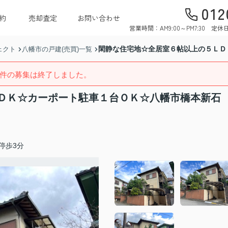
012
約
売却査定
お問い合わせ
営業時間：AM9:00～PM7:30 
閑静な住宅地☆全居室６帖以上の５ＬＤ
ェクト
八幡市の戸建(売買)一覧
件の募集は終了しました。
ＤＫ☆カーポート駐車１台ＯＫ☆八幡市橋本新石
停歩3分