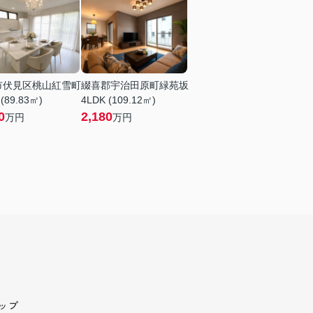
市伏見区桃山紅雪町
綴喜郡宇治田原町緑苑坂
 (89.83㎡)
4LDK (109.12㎡)
0
2,180
万円
万円
ップ