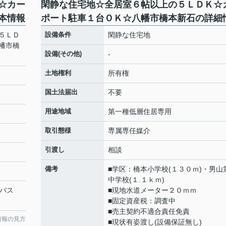
☆カー
閑静な住宅地☆全居室６帖以上の５ＬＤＫ☆
本情報
ポート駐車１台ＯＫ☆八幡市橋本新石の詳細
５ＬＤ
設備条件
閑静な住宅地
幡市橋
設備(その他)
-
土地権利
所有権
国土法届出
不要
用途地域
第一種低層住居専用
取引態様
専属専任媒介
引渡し
相談
備考
■学区：橋本小学校(１３０ｍ)・男山
中学校(１.１ｋｍ)
阪バス
■現地水道メーター２０ｍｍ
■固定資産税：調査中
■売主契約不適合責任免責
情報の見方
■現状有姿渡し(設備保証無し)