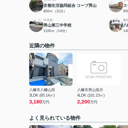
スーパー
ス
京都生活協同組合 コープ男山
ス
850ｍ（11分）
9
中学校
郵
男山第三中学校
八
1100ｍ（14分）
1
近隣の物件
八幡市八幡山田
八幡市男山指月
3LDK (93.14㎡)
4LDK (101.23㎡)
3,180
2,200
万円
万円
よく見られている物件