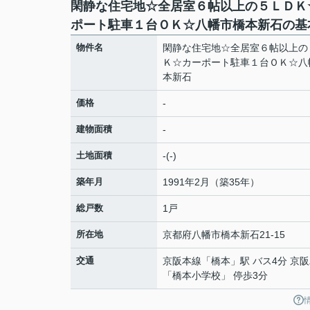
閑静な住宅地☆全居室６帖以上の５ＬＤＫ
ポート駐車１台ＯＫ☆八幡市橋本新石の基
物件名
閑静な住宅地☆全居室６帖以上の
Ｋ☆カーポート駐車１台ＯＫ☆八
本新石
価格
-
建物面積
-
土地面積
-(-)
築年月
1991年2月（築35年）
総戸数
1戸
所在地
京都府
八幡市
橋本新石
21-15
交通
京阪本線
「
橋本
」駅 バス4分 京
「橋本小学校」 停歩3分