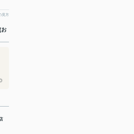
の見方
(お
◎
店