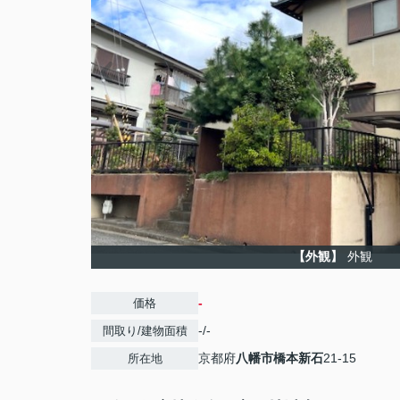
【外観】
外観
-
価格
-/-
間取り/建物面積
京都府
八幡市
橋本新石
21-15
所在地