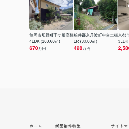
亀岡市畑野町千ケ畑高橋
船井郡京丹波町中台土橋
京都
4LDK (103.60㎡)
1R (30.00㎡)
3LDK
670
498
2,58
万円
万円
ホーム
新築物件特集
サイトマ