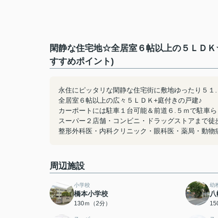
閑静な住宅地☆全居室６帖以上の５ＬＤＫ
すすめポイント)
永住にピッタリな閑静な住宅街に敷地ゆったり５１.
全居室６帖以上の広々５ＬＤＫ+庭付きの戸建♪
カーポートには駐車１台可能＆前道６.５ｍで駐車ら
スーパー２店舗・コンビニ・ドラッグストアまで徒
整形外科医・内科クリニック・眼科医・薬局・動物
周辺施設
小学校
幼
橋本小学校
八
130ｍ（2分）
1