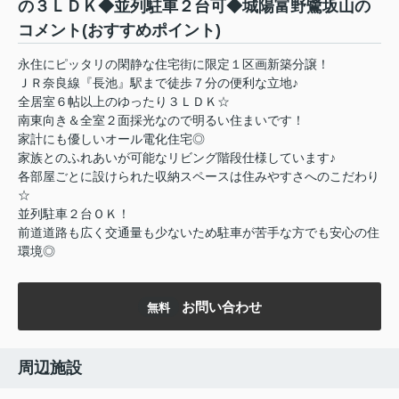
の３ＬＤＫ◆並列駐車２台可◆城陽富野鷺坂山の
コメント(おすすめポイント)
永住にピッタリの閑静な住宅街に限定１区画新築分譲！
ＪＲ奈良線『長池』駅まで徒歩７分の便利な立地♪
全居室６帖以上のゆったり３ＬＤＫ☆
南東向き＆全室２面採光なので明るい住まいです！
家計にも優しいオール電化住宅◎
家族とのふれあいが可能なリビング階段仕様しています♪
各部屋ごとに設けられた収納スペースは住みやすさへのこだわり
☆
並列駐車２台ＯＫ！
前道道路も広く交通量も少ないため駐車が苦手な方でも安心の住
環境◎
お問い合わせ
無料
周辺施設