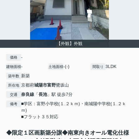
【外観】外観
-
価格
-
-(-)
3LDK
建物面積
土地面積
間取り
新築
築年数
京都府
城陽市
富野
鷺坂山
所在地
奈良線
「
長池
」駅 徒歩7分
交通
■学区：富野小学校(１.２ｋｍ)・南城陽中学校(１.２ｋ
備考
ｍ)
■フラット３５対応
◆限定１区画新築分譲◆南東向きオール電化仕様