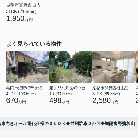
城陽市富野西垣内
3LDK (71.50㎡)
1,950
万円
よく見られている物件
亀岡市畑野町千ケ畑高橋
船井郡京丹波町中台土橋
京都市伏見区桃山紅雪町
4LDK (103.60㎡)
1R (30.00㎡)
3LDK (89.83㎡)
4
670
498
2,580
万円
万円
万円
南東向きオール電化仕様の３ＬＤＫ◆並列駐車２台可◆城陽富野鷺坂山