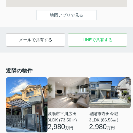
地図アプリで見る
メールで共有する
LINEで共有する
近隣の物件
城陽市平川広田
城陽市寺田今堀
3LDK (73.50㎡)
3LDK (86.56㎡)
2,980
2,980
万円
万円