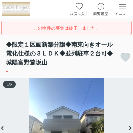
お気に入り
閲覧履歴
メニュー
この物件の募集は終了しました。
◆限定１区画新築分譲◆南東向きオール
電化仕様の３ＬＤＫ◆並列駐車２台可◆
城陽富野鷺坂山
-
1
/
6