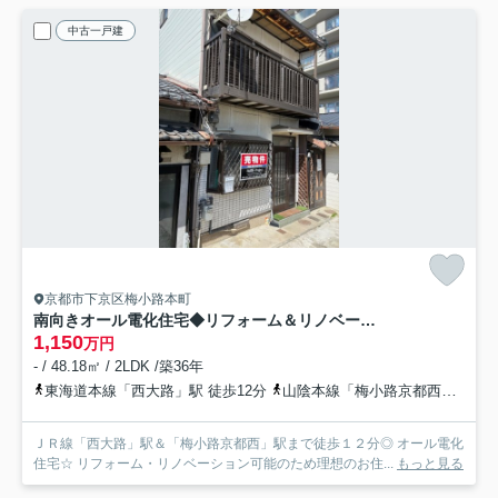
中古一戸建
京都市下京区梅小路本町
南向きオール電化住宅◆リフォーム＆リノベーション用に最適◆下京区梅小路本町
1,150
万円
- / 48.18㎡ / 2LDK /築36年
東海道本線「西大路」駅 徒歩12分
山陰本線「梅小路京都西」駅 徒歩12分
ＪＲ線「西大路」駅＆「梅小路京都西」駅まで徒歩１２分◎ オール電化
住宅☆ リフォーム・リノベーション可能のため理想のお住...
もっと見る