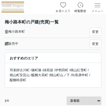
お気に入り
閲覧履歴
メニュー
梅小路本町の戸建(売買)一覧
梅小路本町
変更
販売中
変更
おすすめのエリア
羽束師古川町
/
篠町篠
/
緑苑坂
/
伊勢田町
/
桃山紅雪町
/
桃山町安芸山
/
醍醐大高町
/
桃山町山ノ下
/
向島庚申町
/
醍醐柿原町
1
件